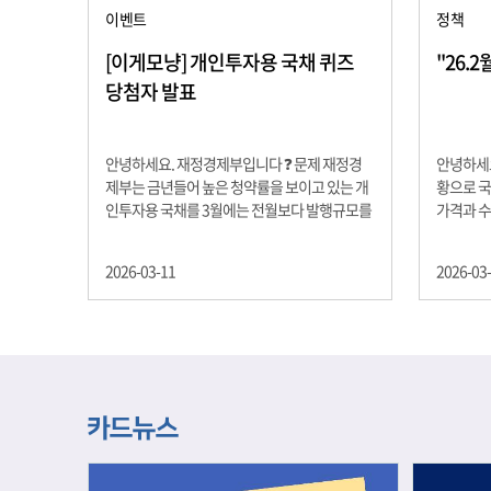
이벤트
정책
[이게모냥] 개인투자용 국채 퀴즈
"26.
당첨자 발표
안녕하세요. 재정경제부입니다 ❓ 문제 재정경
안녕하세요
제부는 금년들어 높은 청약률을 보이고 있는 개
황으로 국
인투자용 국채를 3월에는 전월보다 발행규모를
가격과 
100억원 확대합니다. 2026년 3월에 발행 예정
물가 안정
인 ⎾개인투자용 국채⏌는 5년물 600억원, 10
자 물가는
2026-03-11
2026-03
년물 900억원, 20년물 300억원입니다. 그렇다
고 추세적
면 3월 개인투자용 국채의 총 발행 예정 금액은
승 향후 
얼마일까요?? 보기 ① 1,600억원 ② 1,700억원
있는 만큼
③ 1,800억원 ④ 2,000억원 정답 : 1,800억원 참
다할 계획
여해 주신 모든 분들 감사합니다! 당첨자분들에
제유가 변
게는 지난 이벤트 블로그 게시글에 비밀댓글 혹
급 상황을
은 인스타그램 개별 DM으로 폼링크를 전달드립
정을 위해
니다.