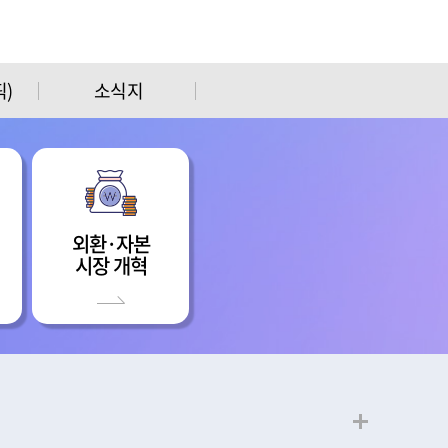
)
소식지
외환·자본
시장 개혁