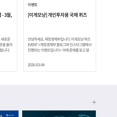
이벤트
 3월,
[이게모냥] 개인투자용 국채 퀴즈
은 새로운
안녕하세요. 재정경제부입니다. 이게모냥 퀴즈
교문을 들어
EVENT ⭐재정경제부 블로그와 인스타그램에서
 됩니다.
진행되는 이벤트입니다⭐ 아래 문제를 읽고 알
히 학년이
맞은 정답을 선택해 주세요. ❓ 문제 재정경제부
하는 첫 걸
는 금년들어 높은 청약률을 보이고 있는 개인투
2026-03-04
경제의 시
자용 국채를 3월에는 전월보다 발행규모를 100
요한 개념을
억원 확대합니다. 2026년 3월에 발행 예정인 ⎾
uman
개인투자용 국채⏌는 5년물 600억원, 10년물
, 인적자본
900억원, 20년물 300억원입니다. 그렇다면 3월
곡차곡 쌓
개인투자용 국채의 총 발행 예정 금액은 얼마일
는 전공 지
까요?? 보기 ① 1,600억원 ② 1,700억원 ③
에서 얻는
1,800억원 ④ 2,000억원 이벤트 안내 응모기간:
로 축적됩
2026년 3월 4일(수) ~ 3월 9일(월) 경품: 커피쿠
폰 (60명) 참여.......