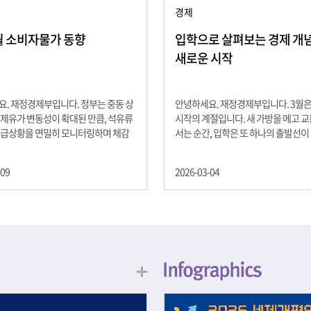
경제
2월 소비자물가 동향
입학으로 살펴보는 경제 개념 -
새로운 시작
. 재정경제부입니다. 정부는 중동 상
안녕하세요. 재정경제부입니다. 3월
제유가 변동성이 확대된 만큼, 석유류
시작의 계절입니다. 새 가방을 메고 
수급상황을 면밀히 모니터링하며 체감
서는 순간, 입학은 또 하나의 출발선이
을 위해 신속히 대응할 계획 2월 소비
설렘과 기대가 가득한 이 시기는 단순
 2.0% 상승 식료품과 에너지를 제외하
올라가는 시간이 아니라, 미래를 준비
-09
2026-03-04
 흐름을 보여주는 근원물가는 2.3% 상
음이기도 합니다. 입학이라는 순간을 
지정학적 요인, 기상여건 등 불확실성이
각으로 바라보면, 우리는 한 가지 중
, 정부는 체감물가 안정을 위해 총력을
떠올릴 수 있습니다. 바로 ‘인적자본(H
입니다. 특히, 최근 중동 상황으로 국
Capital)’입니다. 배움이 쌓이는 시간
동성이 확대된 만큼, 석유류 가격･수
학교에서의 시간은 지식과 경험을 차
 면밀히 모니터링하고 석유류 가격 안
아가는 과정입니다. 수업을 통해 배우
 신속히 대응할 방침입니다.
식, 친구들과의 협업, 다양한 활동 속
문제 해결 경험은 모두 개인의 역량으
니다. 경제학에서는 이.......