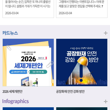
을 들어서는 순간, 입학은 또 하나의 출발선
그램에서 진행되는 이벤트입니다⭐ 아래 문
이 됩니다. 설렘과 기대가 가득한 이 시기는
제를 읽고 알맞은 정답을 선택해 주세요. ❓
단순히 학년이 올라가는 시간이 아니라, 미
문제 재정경제부는 금년들어 높은 청약률
2026-03-04
2026-03-04
래를 준비하는 첫 걸음이기도 합니다. 입학
을 보이고 있는 개인투자용 국채를 3월에는
이라는 순간을 경제의 시각으로 바라보면,
전월보다 발행규모를 100억원 확대합니다.
우리는 한 가지 중요한 개념을 떠올릴 수 있
2026년 3월에 발행 예정인 ⎾개인투자용
습니다. 바로 ‘인적자본(Human Capital)’입
국채⏌는 5년물 600억원, 10년물 900억원,
니다. 배움이 쌓이는 시간, 인적자본 학교에
20년물 300억원입니다. 그렇다면 3월 개인
서의 시간은 지식과 경험을 차곡차곡 쌓아
투자용 국채의 총 발행 예정 금액은 얼마일
가는 과정입니다. 수업을 통해 배우는 전공
까요?? 보기 ① 1,600억원 ② 1,700억원 ③
지식, 친구들과의 협업, 다양한 활동 속에서
1,800억원 ④ 2,000억원 이벤트 안내 응모
얻는 문제 해결 경험은 모두 개인의 역량으
기간: 2026년 3월 4일(수) ~ 3월 9일(월) 경
로 축적됩니다. 경제학에서는 이.......
품: 커피쿠폰 (60명) 참여.......
2026 세제개편안
공장화재 안전 강화 방안