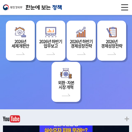
2026년
2026년 하반기
2026년 하반기
2026년
세제개편안
업무보고
경제성장전략
경제성장전략
외환·자본
시장 개혁