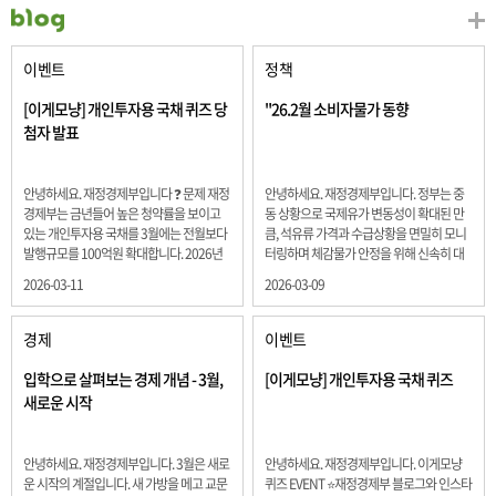
이벤트
정책
[이게모냥] 개인투자용 국채 퀴즈 당
"26.2월 소비자물가 동향
첨자 발표
안녕하세요. 재정경제부입니다 ❓ 문제 재정
안녕하세요. 재정경제부입니다. 정부는 중
경제부는 금년들어 높은 청약률을 보이고
동 상황으로 국제유가 변동성이 확대된 만
있는 개인투자용 국채를 3월에는 전월보다
큼, 석유류 가격과 수급상황을 면밀히 모니
발행규모를 100억원 확대합니다. 2026년
터링하며 체감물가 안정을 위해 신속히 대
3월에 발행 예정인 ⎾개인투자용 국채⏌는
응할 계획 2월 소비자 물가는 2.0% 상승 식
2026-03-11
2026-03-09
5년물 600억원, 10년물 900억원, 20년물
료품과 에너지를 제외하고 추세적 흐름을
300억원입니다. 그렇다면 3월 개인투자용
보여주는 근원물가는 2.3% 상승 향후 지정
국채의 총 발행 예정 금액은 얼마일까요??
학적 요인, 기상여건 등 불확실성이 있는 만
경제
이벤트
보기 ① 1,600억원 ② 1,700억원 ③ 1,800
큼, 정부는 체감물가 안정을 위해 총력을 다
억원 ④ 2,000억원 정답 : 1,800억원 참여해
할 계획입니다. 특히, 최근 중동 상황으로 국
입학으로 살펴보는 경제 개념 - 3월,
[이게모냥] 개인투자용 국채 퀴즈
주신 모든 분들 감사합니다! 당첨자분들에
제유가 변동성이 확대된 만큼, 석유류 가격･
새로운 시작
게는 지난 이벤트 블로그 게시글에 비밀댓
수급 상황을 면밀히 모니터링하고 석유류
글 혹은 인스타그램 개별 DM으로 폼링크를
가격 안정을 위해 신속히 대응할 방침입니
전달드립니다.
다.
안녕하세요. 재정경제부입니다. 3월은 새로
안녕하세요. 재정경제부입니다. 이게모냥
운 시작의 계절입니다. 새 가방을 메고 교문
퀴즈 EVENT ⭐재정경제부 블로그와 인스타