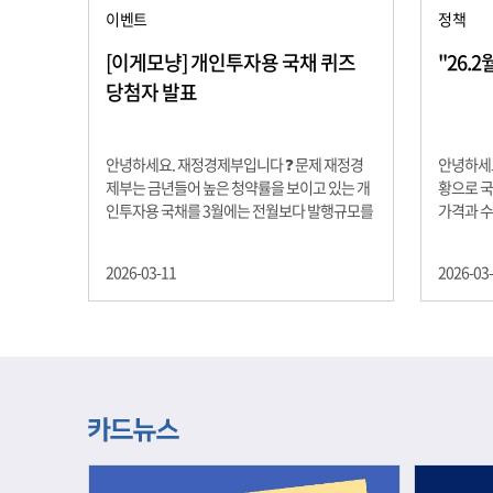
이벤트
정책
[이게모냥] 개인투자용 국채 퀴즈
"26.
당첨자 발표
안녕하세요. 재정경제부입니다 ❓ 문제 재정경
안녕하세요
제부는 금년들어 높은 청약률을 보이고 있는 개
황으로 국
인투자용 국채를 3월에는 전월보다 발행규모를
가격과 
100억원 확대합니다. 2026년 3월에 발행 예정
물가 안정
인 ⎾개인투자용 국채⏌는 5년물 600억원, 10
자 물가는
2026-03-11
2026-03
년물 900억원, 20년물 300억원입니다. 그렇다
고 추세적
면 3월 개인투자용 국채의 총 발행 예정 금액은
승 향후 
얼마일까요?? 보기 ① 1,600억원 ② 1,700억원
있는 만큼
③ 1,800억원 ④ 2,000억원 정답 : 1,800억원 참
다할 계획
여해 주신 모든 분들 감사합니다! 당첨자분들에
제유가 변
게는 지난 이벤트 블로그 게시글에 비밀댓글 혹
급 상황을
은 인스타그램 개별 DM으로 폼링크를 전달드립
정을 위해
니다.