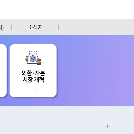
)
소식지
외환·자본
시장 개혁