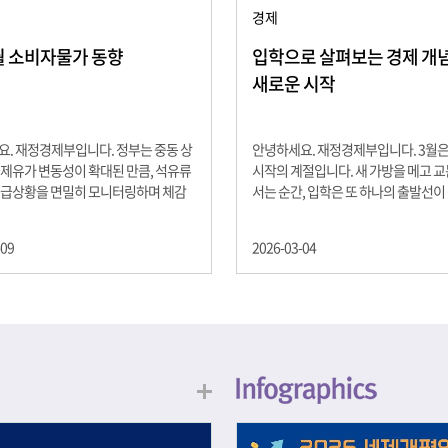
경제
2월 소비자물가 동향
입학으로 살펴보는 경제 개념 -
새로운 시작
. 재정경제부입니다. 정부는 중동 상
안녕하세요. 재정경제부입니다. 3월
제유가 변동성이 확대된 만큼, 석유류
시작의 계절입니다. 새 가방을 메고 
수급상황을 면밀히 모니터링하며 체감
서는 순간, 입학은 또 하나의 출발선이
을 위해 신속히 대응할 계획 2월 소비
설렘과 기대가 가득한 이 시기는 단순
 2.0% 상승 식료품과 에너지를 제외하
올라가는 시간이 아니라, 미래를 준비
-09
2026-03-04
 흐름을 보여주는 근원물가는 2.3% 상
음이기도 합니다. 입학이라는 순간을 
지정학적 요인, 기상여건 등 불확실성이
각으로 바라보면, 우리는 한 가지 중
, 정부는 체감물가 안정을 위해 총력을
떠올릴 수 있습니다. 바로 ‘인적자본(H
입니다. 특히, 최근 중동 상황으로 국
Capital)’입니다. 배움이 쌓이는 시간
동성이 확대된 만큼, 석유류 가격･수
학교에서의 시간은 지식과 경험을 차
 면밀히 모니터링하고 석유류 가격 안
아가는 과정입니다. 수업을 통해 배우
 신속히 대응할 방침입니다.
식, 친구들과의 협업, 다양한 활동 속
문제 해결 경험은 모두 개인의 역량으
니다. 경제학에서는 이.......