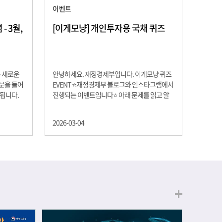
이벤트
 3월,
[이게모냥] 개인투자용 국채 퀴즈
은 새로운
안녕하세요. 재정경제부입니다. 이게모냥 퀴즈
교문을 들어
EVENT ⭐재정경제부 블로그와 인스타그램에서
 됩니다.
진행되는 이벤트입니다⭐ 아래 문제를 읽고 알
히 학년이
맞은 정답을 선택해 주세요. ❓ 문제 재정경제부
하는 첫 걸
는 금년들어 높은 청약률을 보이고 있는 개인투
2026-03-04
경제의 시
자용 국채를 3월에는 전월보다 발행규모를 100
요한 개념을
억원 확대합니다. 2026년 3월에 발행 예정인 ⎾
uman
개인투자용 국채⏌는 5년물 600억원, 10년물
, 인적자본
900억원, 20년물 300억원입니다. 그렇다면 3월
곡차곡 쌓
개인투자용 국채의 총 발행 예정 금액은 얼마일
는 전공 지
까요?? 보기 ① 1,600억원 ② 1,700억원 ③
에서 얻는
1,800억원 ④ 2,000억원 이벤트 안내 응모기간:
로 축적됩
2026년 3월 4일(수) ~ 3월 9일(월) 경품: 커피쿠
폰 (60명) 참여.......