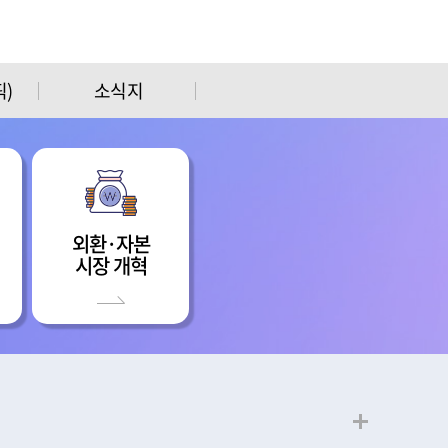
)
소식지
외환·자본
시장 개혁