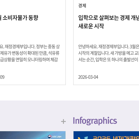
경제
2월 소비자물가 동향
입학으로 살펴보는 경제 개념 -
새로운 시작
. 재정경제부입니다. 정부는 중동 상
안녕하세요. 재정경제부입니다. 3월
제유가 변동성이 확대된 만큼, 석유류
시작의 계절입니다. 새 가방을 메고 
수급상황을 면밀히 모니터링하며 체감
서는 순간, 입학은 또 하나의 출발선이
을 위해 신속히 대응할 계획 2월 소비
설렘과 기대가 가득한 이 시기는 단순
 2.0% 상승 식료품과 에너지를 제외하
올라가는 시간이 아니라, 미래를 준비
-09
2026-03-04
 흐름을 보여주는 근원물가는 2.3% 상
음이기도 합니다. 입학이라는 순간을 
지정학적 요인, 기상여건 등 불확실성이
각으로 바라보면, 우리는 한 가지 중
, 정부는 체감물가 안정을 위해 총력을
떠올릴 수 있습니다. 바로 ‘인적자본(H
입니다. 특히, 최근 중동 상황으로 국
Capital)’입니다. 배움이 쌓이는 시간
동성이 확대된 만큼, 석유류 가격･수
학교에서의 시간은 지식과 경험을 차
 면밀히 모니터링하고 석유류 가격 안
아가는 과정입니다. 수업을 통해 배우
 신속히 대응할 방침입니다.
식, 친구들과의 협업, 다양한 활동 속
문제 해결 경험은 모두 개인의 역량으
니다. 경제학에서는 이.......