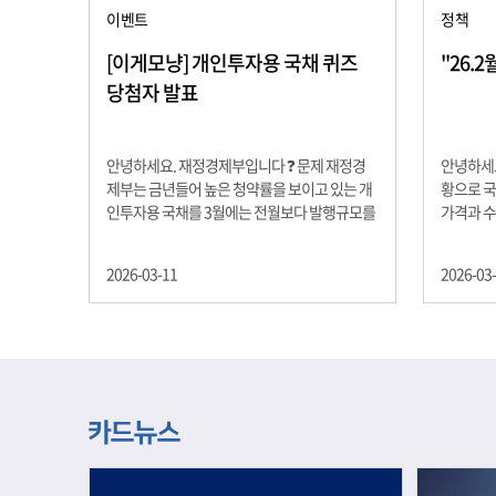
이벤트
정책
[이게모냥] 개인투자용 국채 퀴즈
"26.
당첨자 발표
안녕하세요. 재정경제부입니다 ❓ 문제 재정경
안녕하세요
제부는 금년들어 높은 청약률을 보이고 있는 개
황으로 국
인투자용 국채를 3월에는 전월보다 발행규모를
가격과 
100억원 확대합니다. 2026년 3월에 발행 예정
물가 안정
인 ⎾개인투자용 국채⏌는 5년물 600억원, 10
자 물가는
2026-03-11
2026-03
년물 900억원, 20년물 300억원입니다. 그렇다
고 추세적
면 3월 개인투자용 국채의 총 발행 예정 금액은
승 향후 
얼마일까요?? 보기 ① 1,600억원 ② 1,700억원
있는 만큼
③ 1,800억원 ④ 2,000억원 정답 : 1,800억원 참
다할 계획
여해 주신 모든 분들 감사합니다! 당첨자분들에
제유가 변
게는 지난 이벤트 블로그 게시글에 비밀댓글 혹
급 상황을
은 인스타그램 개별 DM으로 폼링크를 전달드립
정을 위해
니다.