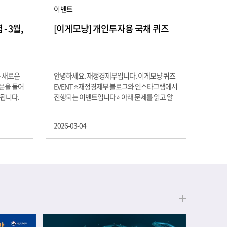
이벤트
 3월,
[이게모냥] 개인투자용 국채 퀴즈
은 새로운
안녕하세요. 재정경제부입니다. 이게모냥 퀴즈
교문을 들어
EVENT ⭐재정경제부 블로그와 인스타그램에서
 됩니다.
진행되는 이벤트입니다⭐ 아래 문제를 읽고 알
히 학년이
맞은 정답을 선택해 주세요. ❓ 문제 재정경제부
하는 첫 걸
는 금년들어 높은 청약률을 보이고 있는 개인투
2026-03-04
경제의 시
자용 국채를 3월에는 전월보다 발행규모를 100
요한 개념을
억원 확대합니다. 2026년 3월에 발행 예정인 ⎾
uman
개인투자용 국채⏌는 5년물 600억원, 10년물
, 인적자본
900억원, 20년물 300억원입니다. 그렇다면 3월
곡차곡 쌓
개인투자용 국채의 총 발행 예정 금액은 얼마일
는 전공 지
까요?? 보기 ① 1,600억원 ② 1,700억원 ③
에서 얻는
1,800억원 ④ 2,000억원 이벤트 안내 응모기간:
로 축적됩
2026년 3월 4일(수) ~ 3월 9일(월) 경품: 커피쿠
폰 (60명) 참여.......