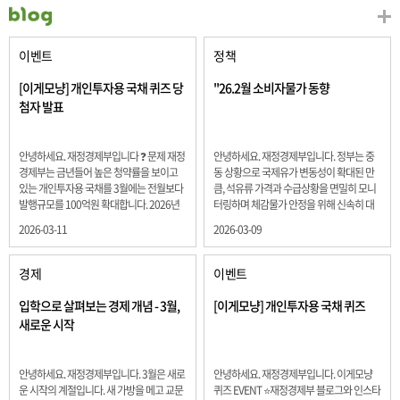
이벤트
정책
[이게모냥] 개인투자용 국채 퀴즈 당
"26.2월 소비자물가 동향
첨자 발표
안녕하세요. 재정경제부입니다 ❓ 문제 재정
안녕하세요. 재정경제부입니다. 정부는 중
경제부는 금년들어 높은 청약률을 보이고
동 상황으로 국제유가 변동성이 확대된 만
있는 개인투자용 국채를 3월에는 전월보다
큼, 석유류 가격과 수급상황을 면밀히 모니
발행규모를 100억원 확대합니다. 2026년
터링하며 체감물가 안정을 위해 신속히 대
3월에 발행 예정인 ⎾개인투자용 국채⏌는
응할 계획 2월 소비자 물가는 2.0% 상승 식
2026-03-11
2026-03-09
5년물 600억원, 10년물 900억원, 20년물
료품과 에너지를 제외하고 추세적 흐름을
300억원입니다. 그렇다면 3월 개인투자용
보여주는 근원물가는 2.3% 상승 향후 지정
국채의 총 발행 예정 금액은 얼마일까요??
학적 요인, 기상여건 등 불확실성이 있는 만
경제
이벤트
보기 ① 1,600억원 ② 1,700억원 ③ 1,800
큼, 정부는 체감물가 안정을 위해 총력을 다
억원 ④ 2,000억원 정답 : 1,800억원 참여해
할 계획입니다. 특히, 최근 중동 상황으로 국
입학으로 살펴보는 경제 개념 - 3월,
[이게모냥] 개인투자용 국채 퀴즈
주신 모든 분들 감사합니다! 당첨자분들에
제유가 변동성이 확대된 만큼, 석유류 가격･
새로운 시작
게는 지난 이벤트 블로그 게시글에 비밀댓
수급 상황을 면밀히 모니터링하고 석유류
글 혹은 인스타그램 개별 DM으로 폼링크를
가격 안정을 위해 신속히 대응할 방침입니
전달드립니다.
다.
안녕하세요. 재정경제부입니다. 3월은 새로
안녕하세요. 재정경제부입니다. 이게모냥
운 시작의 계절입니다. 새 가방을 메고 교문
퀴즈 EVENT ⭐재정경제부 블로그와 인스타