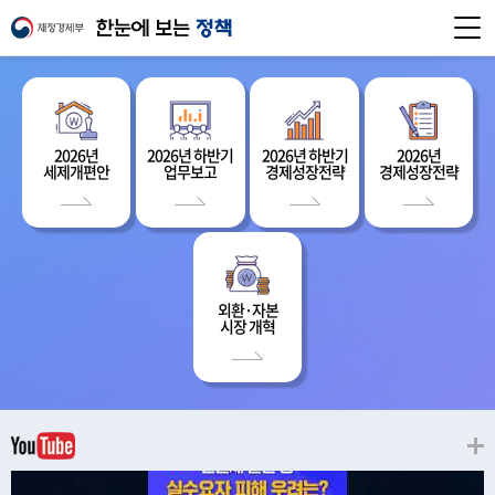
2026년
2026년 하반기
2026년 하반기
2026년
세제개편안
업무보고
경제성장전략
경제성장전략
외환·자본
시장 개혁