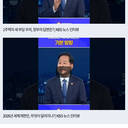
1주택자 세 부담 우려, 정부의 답변은? | KBS 뉴스 인터뷰
2026년 세제개편안, 무엇이 달라지나? | KBS 뉴스 인터뷰