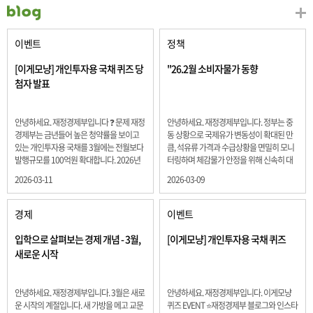
이벤트
정책
[이게모냥] 개인투자용 국채 퀴즈 당
"26.2월 소비자물가 동향
첨자 발표
안녕하세요. 재정경제부입니다 ❓ 문제 재정
안녕하세요. 재정경제부입니다. 정부는 중
경제부는 금년들어 높은 청약률을 보이고
동 상황으로 국제유가 변동성이 확대된 만
있는 개인투자용 국채를 3월에는 전월보다
큼, 석유류 가격과 수급상황을 면밀히 모니
발행규모를 100억원 확대합니다. 2026년
터링하며 체감물가 안정을 위해 신속히 대
3월에 발행 예정인 ⎾개인투자용 국채⏌는
응할 계획 2월 소비자 물가는 2.0% 상승 식
2026-03-11
2026-03-09
5년물 600억원, 10년물 900억원, 20년물
료품과 에너지를 제외하고 추세적 흐름을
300억원입니다. 그렇다면 3월 개인투자용
보여주는 근원물가는 2.3% 상승 향후 지정
국채의 총 발행 예정 금액은 얼마일까요??
학적 요인, 기상여건 등 불확실성이 있는 만
경제
이벤트
보기 ① 1,600억원 ② 1,700억원 ③ 1,800
큼, 정부는 체감물가 안정을 위해 총력을 다
억원 ④ 2,000억원 정답 : 1,800억원 참여해
할 계획입니다. 특히, 최근 중동 상황으로 국
입학으로 살펴보는 경제 개념 - 3월,
[이게모냥] 개인투자용 국채 퀴즈
주신 모든 분들 감사합니다! 당첨자분들에
제유가 변동성이 확대된 만큼, 석유류 가격･
새로운 시작
게는 지난 이벤트 블로그 게시글에 비밀댓
수급 상황을 면밀히 모니터링하고 석유류
글 혹은 인스타그램 개별 DM으로 폼링크를
가격 안정을 위해 신속히 대응할 방침입니
전달드립니다.
다.
안녕하세요. 재정경제부입니다. 3월은 새로
안녕하세요. 재정경제부입니다. 이게모냥
운 시작의 계절입니다. 새 가방을 메고 교문
퀴즈 EVENT ⭐재정경제부 블로그와 인스타