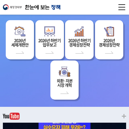
2026년
2026년 하반기
2026년 하반기
2026년
세제개편안
업무보고
경제성장전략
경제성장전략
외환·자본
시장 개혁