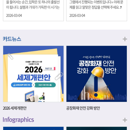
을 들어서는 순간, 입학은 또 하나의 출발선
그램에서 진행되는 이벤트입니다⭐ 아래 문
이 됩니다. 설렘과 기대가 가득한 이 시기는
제를 읽고 알맞은 정답을 선택해 주세요. ❓
단순히 학년이 올라가는 시간이 아니라, 미
문제 재정경제부는 금년들어 높은 청약률
2026-03-04
2026-03-04
래를 준비하는 첫 걸음이기도 합니다. 입학
을 보이고 있는 개인투자용 국채를 3월에는
이라는 순간을 경제의 시각으로 바라보면,
전월보다 발행규모를 100억원 확대합니다.
우리는 한 가지 중요한 개념을 떠올릴 수 있
2026년 3월에 발행 예정인 ⎾개인투자용
습니다. 바로 ‘인적자본(Human Capital)’입
국채⏌는 5년물 600억원, 10년물 900억원,
니다. 배움이 쌓이는 시간, 인적자본 학교에
20년물 300억원입니다. 그렇다면 3월 개인
서의 시간은 지식과 경험을 차곡차곡 쌓아
투자용 국채의 총 발행 예정 금액은 얼마일
가는 과정입니다. 수업을 통해 배우는 전공
까요?? 보기 ① 1,600억원 ② 1,700억원 ③
지식, 친구들과의 협업, 다양한 활동 속에서
1,800억원 ④ 2,000억원 이벤트 안내 응모
얻는 문제 해결 경험은 모두 개인의 역량으
기간: 2026년 3월 4일(수) ~ 3월 9일(월) 경
로 축적됩니다. 경제학에서는 이.......
품: 커피쿠폰 (60명) 참여.......
2026 세제개편안
공장화재 안전 강화 방안