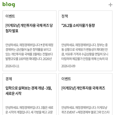
이벤트
정책
[이게모냥] 개인투자용 국채 퀴즈 당
"26.2월 소비자물가 동향
첨자 발표
안녕하세요. 재정경제부입니다 ❓ 문제 재정
안녕하세요. 재정경제부입니다. 정부는 중
경제부는 금년들어 높은 청약률을 보이고
동 상황으로 국제유가 변동성이 확대된 만
있는 개인투자용 국채를 3월에는 전월보다
큼, 석유류 가격과 수급상황을 면밀히 모니
발행규모를 100억원 확대합니다. 2026년
터링하며 체감물가 안정을 위해 신속히 대
3월에 발행 예정인 ⎾개인투자용 국채⏌는
응할 계획 2월 소비자 물가는 2.0% 상승 식
2026-03-11
2026-03-09
5년물 600억원, 10년물 900억원, 20년물
료품과 에너지를 제외하고 추세적 흐름을
300억원입니다. 그렇다면 3월 개인투자용
보여주는 근원물가는 2.3% 상승 향후 지정
국채의 총 발행 예정 금액은 얼마일까요??
학적 요인, 기상여건 등 불확실성이 있는 만
경제
이벤트
보기 ① 1,600억원 ② 1,700억원 ③ 1,800
큼, 정부는 체감물가 안정을 위해 총력을 다
억원 ④ 2,000억원 정답 : 1,800억원 참여해
할 계획입니다. 특히, 최근 중동 상황으로 국
입학으로 살펴보는 경제 개념 - 3월,
[이게모냥] 개인투자용 국채 퀴즈
주신 모든 분들 감사합니다! 당첨자분들에
제유가 변동성이 확대된 만큼, 석유류 가격･
새로운 시작
게는 지난 이벤트 블로그 게시글에 비밀댓
수급 상황을 면밀히 모니터링하고 석유류
글 혹은 인스타그램 개별 DM으로 폼링크를
가격 안정을 위해 신속히 대응할 방침입니
전달드립니다.
다.
안녕하세요. 재정경제부입니다. 3월은 새로
안녕하세요. 재정경제부입니다. 이게모냥
운 시작의 계절입니다. 새 가방을 메고 교문
퀴즈 EVENT ⭐재정경제부 블로그와 인스타