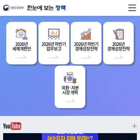
2026년
2026년 하반기
2026년 하반기
2026년
세제개편안
업무보고
경제성장전략
경제성장전략
외환·자본
시장 개혁