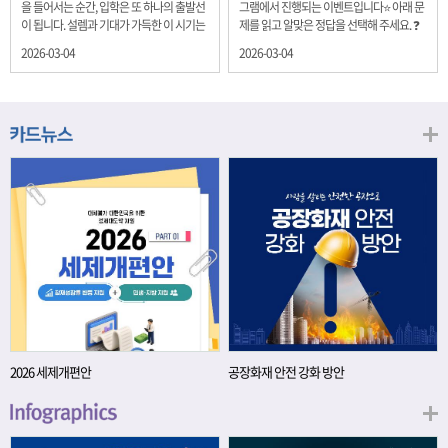
을 들어서는 순간, 입학은 또 하나의 출발선
그램에서 진행되는 이벤트입니다⭐ 아래 문
이 됩니다. 설렘과 기대가 가득한 이 시기는
제를 읽고 알맞은 정답을 선택해 주세요. ❓
단순히 학년이 올라가는 시간이 아니라, 미
문제 재정경제부는 금년들어 높은 청약률
2026-03-04
2026-03-04
래를 준비하는 첫 걸음이기도 합니다. 입학
을 보이고 있는 개인투자용 국채를 3월에는
이라는 순간을 경제의 시각으로 바라보면,
전월보다 발행규모를 100억원 확대합니다.
우리는 한 가지 중요한 개념을 떠올릴 수 있
2026년 3월에 발행 예정인 ⎾개인투자용
습니다. 바로 ‘인적자본(Human Capital)’입
국채⏌는 5년물 600억원, 10년물 900억원,
니다. 배움이 쌓이는 시간, 인적자본 학교에
20년물 300억원입니다. 그렇다면 3월 개인
서의 시간은 지식과 경험을 차곡차곡 쌓아
투자용 국채의 총 발행 예정 금액은 얼마일
가는 과정입니다. 수업을 통해 배우는 전공
까요?? 보기 ① 1,600억원 ② 1,700억원 ③
지식, 친구들과의 협업, 다양한 활동 속에서
1,800억원 ④ 2,000억원 이벤트 안내 응모
얻는 문제 해결 경험은 모두 개인의 역량으
기간: 2026년 3월 4일(수) ~ 3월 9일(월) 경
로 축적됩니다. 경제학에서는 이.......
품: 커피쿠폰 (60명) 참여.......
2026 세제개편안
공장화재 안전 강화 방안