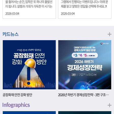
을 들어서는 순간, 입학은 또 하나의 출발선
그램에서 진행되는 이벤트입니다⭐ 아래 문
이 됩니다. 설렘과 기대가 가득한 이 시기는
제를 읽고 알맞은 정답을 선택해 주세요. ❓
단순히 학년이 올라가는 시간이 아니라, 미
문제 재정경제부는 금년들어 높은 청약률
2026-03-04
2026-03-04
래를 준비하는 첫 걸음이기도 합니다. 입학
을 보이고 있는 개인투자용 국채를 3월에는
이라는 순간을 경제의 시각으로 바라보면,
전월보다 발행규모를 100억원 확대합니다.
우리는 한 가지 중요한 개념을 떠올릴 수 있
2026년 3월에 발행 예정인 ⎾개인투자용
습니다. 바로 ‘인적자본(Human Capital)’입
국채⏌는 5년물 600억원, 10년물 900억원,
니다. 배움이 쌓이는 시간, 인적자본 학교에
20년물 300억원입니다. 그렇다면 3월 개인
서의 시간은 지식과 경험을 차곡차곡 쌓아
투자용 국채의 총 발행 예정 금액은 얼마일
가는 과정입니다. 수업을 통해 배우는 전공
까요?? 보기 ① 1,600억원 ② 1,700억원 ③
지식, 친구들과의 협업, 다양한 활동 속에서
1,800억원 ④ 2,000억원 이벤트 안내 응모
얻는 문제 해결 경험은 모두 개인의 역량으
기간: 2026년 3월 4일(수) ~ 3월 9일(월) 경
로 축적됩니다. 경제학에서는 이.......
품: 커피쿠폰 (60명) 참여.......
공장화재 안전 강화 방안
2026년 하반기 경제성장전략 - 3편 구조적 문제 대응