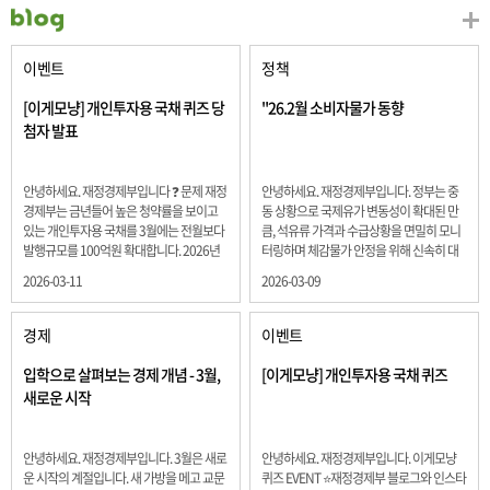
이벤트
정책
[이게모냥] 개인투자용 국채 퀴즈 당
"26.2월 소비자물가 동향
첨자 발표
안녕하세요. 재정경제부입니다 ❓ 문제 재정
안녕하세요. 재정경제부입니다. 정부는 중
경제부는 금년들어 높은 청약률을 보이고
동 상황으로 국제유가 변동성이 확대된 만
있는 개인투자용 국채를 3월에는 전월보다
큼, 석유류 가격과 수급상황을 면밀히 모니
발행규모를 100억원 확대합니다. 2026년
터링하며 체감물가 안정을 위해 신속히 대
3월에 발행 예정인 ⎾개인투자용 국채⏌는
응할 계획 2월 소비자 물가는 2.0% 상승 식
2026-03-11
2026-03-09
5년물 600억원, 10년물 900억원, 20년물
료품과 에너지를 제외하고 추세적 흐름을
300억원입니다. 그렇다면 3월 개인투자용
보여주는 근원물가는 2.3% 상승 향후 지정
국채의 총 발행 예정 금액은 얼마일까요??
학적 요인, 기상여건 등 불확실성이 있는 만
경제
이벤트
보기 ① 1,600억원 ② 1,700억원 ③ 1,800
큼, 정부는 체감물가 안정을 위해 총력을 다
억원 ④ 2,000억원 정답 : 1,800억원 참여해
할 계획입니다. 특히, 최근 중동 상황으로 국
입학으로 살펴보는 경제 개념 - 3월,
[이게모냥] 개인투자용 국채 퀴즈
주신 모든 분들 감사합니다! 당첨자분들에
제유가 변동성이 확대된 만큼, 석유류 가격･
새로운 시작
게는 지난 이벤트 블로그 게시글에 비밀댓
수급 상황을 면밀히 모니터링하고 석유류
글 혹은 인스타그램 개별 DM으로 폼링크를
가격 안정을 위해 신속히 대응할 방침입니
전달드립니다.
다.
안녕하세요. 재정경제부입니다. 3월은 새로
안녕하세요. 재정경제부입니다. 이게모냥
운 시작의 계절입니다. 새 가방을 메고 교문
퀴즈 EVENT ⭐재정경제부 블로그와 인스타