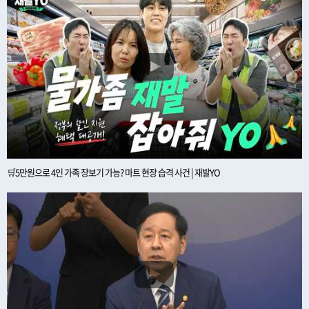
🛒5만원으로 4인 가족 장보기 가능? 마트 현장 습격 사건 | 재발YO