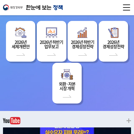
2026년
2026년 하반기
2026년 하반기
2026년
세제개편안
업무보고
경제성장전략
경제성장전략
외환·자본
시장 개혁