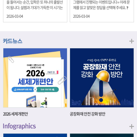
을 들어서는 순간, 입학은 또 하나의 출발선
그램에서 진행되는 이벤트입니다⭐ 아래 문
이 됩니다. 설렘과 기대가 가득한 이 시기는
제를 읽고 알맞은 정답을 선택해 주세요. ❓
단순히 학년이 올라가는 시간이 아니라, 미
문제 재정경제부는 금년들어 높은 청약률
2026-03-04
2026-03-04
래를 준비하는 첫 걸음이기도 합니다. 입학
을 보이고 있는 개인투자용 국채를 3월에는
이라는 순간을 경제의 시각으로 바라보면,
전월보다 발행규모를 100억원 확대합니다.
우리는 한 가지 중요한 개념을 떠올릴 수 있
2026년 3월에 발행 예정인 ⎾개인투자용
습니다. 바로 ‘인적자본(Human Capital)’입
국채⏌는 5년물 600억원, 10년물 900억원,
니다. 배움이 쌓이는 시간, 인적자본 학교에
20년물 300억원입니다. 그렇다면 3월 개인
서의 시간은 지식과 경험을 차곡차곡 쌓아
투자용 국채의 총 발행 예정 금액은 얼마일
가는 과정입니다. 수업을 통해 배우는 전공
까요?? 보기 ① 1,600억원 ② 1,700억원 ③
지식, 친구들과의 협업, 다양한 활동 속에서
1,800억원 ④ 2,000억원 이벤트 안내 응모
얻는 문제 해결 경험은 모두 개인의 역량으
기간: 2026년 3월 4일(수) ~ 3월 9일(월) 경
로 축적됩니다. 경제학에서는 이.......
품: 커피쿠폰 (60명) 참여.......
2026 세제개편안
공장화재 안전 강화 방안