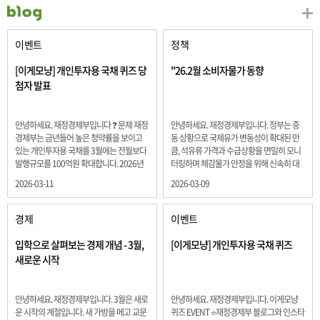
이벤트
정책
[이게모냥] 개인투자용 국채 퀴즈 당
"26.2월 소비자물가 동향
첨자 발표
안녕하세요. 재정경제부입니다 ❓ 문제 재정
안녕하세요. 재정경제부입니다. 정부는 중
경제부는 금년들어 높은 청약률을 보이고
동 상황으로 국제유가 변동성이 확대된 만
있는 개인투자용 국채를 3월에는 전월보다
큼, 석유류 가격과 수급상황을 면밀히 모니
발행규모를 100억원 확대합니다. 2026년
터링하며 체감물가 안정을 위해 신속히 대
3월에 발행 예정인 ⎾개인투자용 국채⏌는
응할 계획 2월 소비자 물가는 2.0% 상승 식
2026-03-11
2026-03-09
5년물 600억원, 10년물 900억원, 20년물
료품과 에너지를 제외하고 추세적 흐름을
300억원입니다. 그렇다면 3월 개인투자용
보여주는 근원물가는 2.3% 상승 향후 지정
국채의 총 발행 예정 금액은 얼마일까요??
학적 요인, 기상여건 등 불확실성이 있는 만
경제
이벤트
보기 ① 1,600억원 ② 1,700억원 ③ 1,800
큼, 정부는 체감물가 안정을 위해 총력을 다
억원 ④ 2,000억원 정답 : 1,800억원 참여해
할 계획입니다. 특히, 최근 중동 상황으로 국
입학으로 살펴보는 경제 개념 - 3월,
[이게모냥] 개인투자용 국채 퀴즈
주신 모든 분들 감사합니다! 당첨자분들에
제유가 변동성이 확대된 만큼, 석유류 가격･
새로운 시작
게는 지난 이벤트 블로그 게시글에 비밀댓
수급 상황을 면밀히 모니터링하고 석유류
글 혹은 인스타그램 개별 DM으로 폼링크를
가격 안정을 위해 신속히 대응할 방침입니
전달드립니다.
다.
안녕하세요. 재정경제부입니다. 3월은 새로
안녕하세요. 재정경제부입니다. 이게모냥
운 시작의 계절입니다. 새 가방을 메고 교문
퀴즈 EVENT ⭐재정경제부 블로그와 인스타