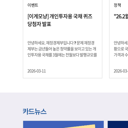
이벤트
정책
[이게모냥] 개인투자용 국채 퀴즈
"26.
당첨자 발표
안녕하세요. 재정경제부입니다 ❓ 문제 재정경
안녕하세요
제부는 금년들어 높은 청약률을 보이고 있는 개
황으로 국
인투자용 국채를 3월에는 전월보다 발행규모를
가격과 
100억원 확대합니다. 2026년 3월에 발행 예정
물가 안정
인 ⎾개인투자용 국채⏌는 5년물 600억원, 10
자 물가는
2026-03-11
2026-03
년물 900억원, 20년물 300억원입니다. 그렇다
고 추세적
면 3월 개인투자용 국채의 총 발행 예정 금액은
승 향후 
얼마일까요?? 보기 ① 1,600억원 ② 1,700억원
있는 만큼
③ 1,800억원 ④ 2,000억원 정답 : 1,800억원 참
다할 계획
여해 주신 모든 분들 감사합니다! 당첨자분들에
제유가 변
게는 지난 이벤트 블로그 게시글에 비밀댓글 혹
급 상황을
은 인스타그램 개별 DM으로 폼링크를 전달드립
정을 위해
니다.