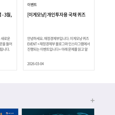
이벤트
 3월,
[이게모냥] 개인투자용 국채 퀴즈
은 새로운
안녕하세요. 재정경제부입니다. 이게모냥 퀴즈
교문을 들어
EVENT ⭐재정경제부 블로그와 인스타그램에서
 됩니다.
진행되는 이벤트입니다⭐ 아래 문제를 읽고 알
히 학년이
맞은 정답을 선택해 주세요. ❓ 문제 재정경제부
하는 첫 걸
는 금년들어 높은 청약률을 보이고 있는 개인투
2026-03-04
경제의 시
자용 국채를 3월에는 전월보다 발행규모를 100
요한 개념을
억원 확대합니다. 2026년 3월에 발행 예정인 ⎾
uman
개인투자용 국채⏌는 5년물 600억원, 10년물
, 인적자본
900억원, 20년물 300억원입니다. 그렇다면 3월
곡차곡 쌓
개인투자용 국채의 총 발행 예정 금액은 얼마일
는 전공 지
까요?? 보기 ① 1,600억원 ② 1,700억원 ③
에서 얻는
1,800억원 ④ 2,000억원 이벤트 안내 응모기간:
로 축적됩
2026년 3월 4일(수) ~ 3월 9일(월) 경품: 커피쿠
폰 (60명) 참여.......