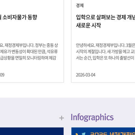
경제
2월 소비자물가 동향
입학으로 살펴보는 경제 개념 -
새로운 시작
. 재정경제부입니다. 정부는 중동 상
안녕하세요. 재정경제부입니다. 3월
제유가 변동성이 확대된 만큼, 석유류
시작의 계절입니다. 새 가방을 메고 
수급상황을 면밀히 모니터링하며 체감
서는 순간, 입학은 또 하나의 출발선이
을 위해 신속히 대응할 계획 2월 소비
설렘과 기대가 가득한 이 시기는 단순
 2.0% 상승 식료품과 에너지를 제외하
올라가는 시간이 아니라, 미래를 준비
-09
2026-03-04
 흐름을 보여주는 근원물가는 2.3% 상
음이기도 합니다. 입학이라는 순간을 
지정학적 요인, 기상여건 등 불확실성이
각으로 바라보면, 우리는 한 가지 중
, 정부는 체감물가 안정을 위해 총력을
떠올릴 수 있습니다. 바로 ‘인적자본(H
입니다. 특히, 최근 중동 상황으로 국
Capital)’입니다. 배움이 쌓이는 시간
동성이 확대된 만큼, 석유류 가격･수
학교에서의 시간은 지식과 경험을 차
 면밀히 모니터링하고 석유류 가격 안
아가는 과정입니다. 수업을 통해 배우
 신속히 대응할 방침입니다.
식, 친구들과의 협업, 다양한 활동 속
문제 해결 경험은 모두 개인의 역량으
니다. 경제학에서는 이.......