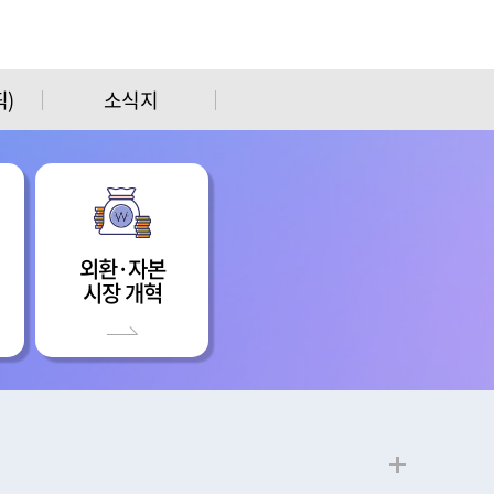
)
소식지
외환·자본
시장 개혁