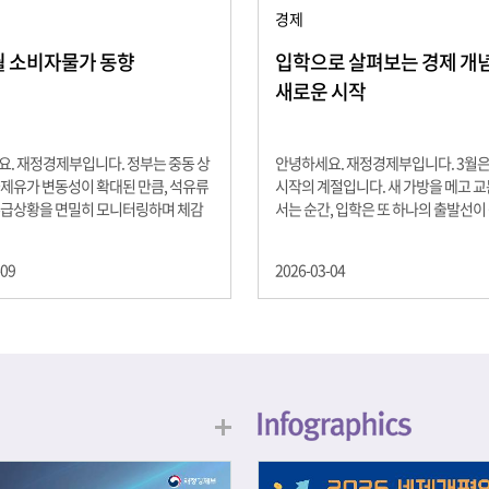
경제
2월 소비자물가 동향
입학으로 살펴보는 경제 개념 -
새로운 시작
. 재정경제부입니다. 정부는 중동 상
안녕하세요. 재정경제부입니다. 3월
제유가 변동성이 확대된 만큼, 석유류
시작의 계절입니다. 새 가방을 메고 
수급상황을 면밀히 모니터링하며 체감
서는 순간, 입학은 또 하나의 출발선이
을 위해 신속히 대응할 계획 2월 소비
설렘과 기대가 가득한 이 시기는 단순
 2.0% 상승 식료품과 에너지를 제외하
올라가는 시간이 아니라, 미래를 준비
-09
2026-03-04
 흐름을 보여주는 근원물가는 2.3% 상
음이기도 합니다. 입학이라는 순간을 
지정학적 요인, 기상여건 등 불확실성이
각으로 바라보면, 우리는 한 가지 중
, 정부는 체감물가 안정을 위해 총력을
떠올릴 수 있습니다. 바로 ‘인적자본(H
입니다. 특히, 최근 중동 상황으로 국
Capital)’입니다. 배움이 쌓이는 시간
동성이 확대된 만큼, 석유류 가격･수
학교에서의 시간은 지식과 경험을 차
 면밀히 모니터링하고 석유류 가격 안
아가는 과정입니다. 수업을 통해 배우
 신속히 대응할 방침입니다.
식, 친구들과의 협업, 다양한 활동 속
문제 해결 경험은 모두 개인의 역량으
니다. 경제학에서는 이.......