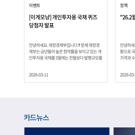
이벤트
정책
[이게모냥] 개인투자용 국채 퀴즈
"26.
당첨자 발표
안녕하세요. 재정경제부입니다 ❓ 문제 재정경
안녕하세요
제부는 금년들어 높은 청약률을 보이고 있는 개
황으로 국
인투자용 국채를 3월에는 전월보다 발행규모를
가격과 
100억원 확대합니다. 2026년 3월에 발행 예정
물가 안정
인 ⎾개인투자용 국채⏌는 5년물 600억원, 10
자 물가는
2026-03-11
2026-03
년물 900억원, 20년물 300억원입니다. 그렇다
고 추세적
면 3월 개인투자용 국채의 총 발행 예정 금액은
승 향후 
얼마일까요?? 보기 ① 1,600억원 ② 1,700억원
있는 만큼
③ 1,800억원 ④ 2,000억원 정답 : 1,800억원 참
다할 계획
여해 주신 모든 분들 감사합니다! 당첨자분들에
제유가 변
게는 지난 이벤트 블로그 게시글에 비밀댓글 혹
급 상황을
은 인스타그램 개별 DM으로 폼링크를 전달드립
정을 위해
니다.