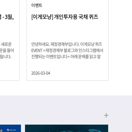
이벤트
 3월,
[이게모냥] 개인투자용 국채 퀴즈
은 새로운
안녕하세요. 재정경제부입니다. 이게모냥 퀴즈
교문을 들어
EVENT ⭐재정경제부 블로그와 인스타그램에서
 됩니다.
진행되는 이벤트입니다⭐ 아래 문제를 읽고 알
히 학년이
맞은 정답을 선택해 주세요. ❓ 문제 재정경제부
하는 첫 걸
는 금년들어 높은 청약률을 보이고 있는 개인투
2026-03-04
경제의 시
자용 국채를 3월에는 전월보다 발행규모를 100
요한 개념을
억원 확대합니다. 2026년 3월에 발행 예정인 ⎾
uman
개인투자용 국채⏌는 5년물 600억원, 10년물
, 인적자본
900억원, 20년물 300억원입니다. 그렇다면 3월
곡차곡 쌓
개인투자용 국채의 총 발행 예정 금액은 얼마일
는 전공 지
까요?? 보기 ① 1,600억원 ② 1,700억원 ③
에서 얻는
1,800억원 ④ 2,000억원 이벤트 안내 응모기간:
로 축적됩
2026년 3월 4일(수) ~ 3월 9일(월) 경품: 커피쿠
폰 (60명) 참여.......