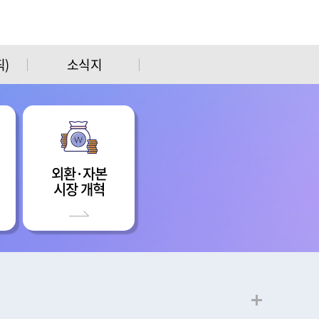
)
소식지
외환·자본
시장 개혁