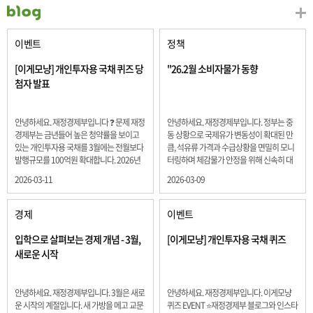
이벤트
정책
[이게모냥] 개인투자용 국채 퀴즈 당
"26.2월 소비자물가 동향
첨자 발표
안녕하세요. 재정경제부입니다 ❓ 문제 재정
안녕하세요. 재정경제부입니다. 정부는 중
경제부는 금년들어 높은 청약률을 보이고
동 상황으로 국제유가 변동성이 확대된 만
있는 개인투자용 국채를 3월에는 전월보다
큼, 석유류 가격과 수급상황을 면밀히 모니
발행규모를 100억원 확대합니다. 2026년
터링하며 체감물가 안정을 위해 신속히 대
3월에 발행 예정인 ⎾개인투자용 국채⏌는
응할 계획 2월 소비자 물가는 2.0% 상승 식
2026-03-11
2026-03-09
5년물 600억원, 10년물 900억원, 20년물
료품과 에너지를 제외하고 추세적 흐름을
300억원입니다. 그렇다면 3월 개인투자용
보여주는 근원물가는 2.3% 상승 향후 지정
국채의 총 발행 예정 금액은 얼마일까요??
학적 요인, 기상여건 등 불확실성이 있는 만
경제
이벤트
보기 ① 1,600억원 ② 1,700억원 ③ 1,800
큼, 정부는 체감물가 안정을 위해 총력을 다
억원 ④ 2,000억원 정답 : 1,800억원 참여해
할 계획입니다. 특히, 최근 중동 상황으로 국
입학으로 살펴보는 경제 개념 - 3월,
[이게모냥] 개인투자용 국채 퀴즈
주신 모든 분들 감사합니다! 당첨자분들에
제유가 변동성이 확대된 만큼, 석유류 가격･
새로운 시작
게는 지난 이벤트 블로그 게시글에 비밀댓
수급 상황을 면밀히 모니터링하고 석유류
글 혹은 인스타그램 개별 DM으로 폼링크를
가격 안정을 위해 신속히 대응할 방침입니
전달드립니다.
다.
안녕하세요. 재정경제부입니다. 3월은 새로
안녕하세요. 재정경제부입니다. 이게모냥
운 시작의 계절입니다. 새 가방을 메고 교문
퀴즈 EVENT ⭐재정경제부 블로그와 인스타