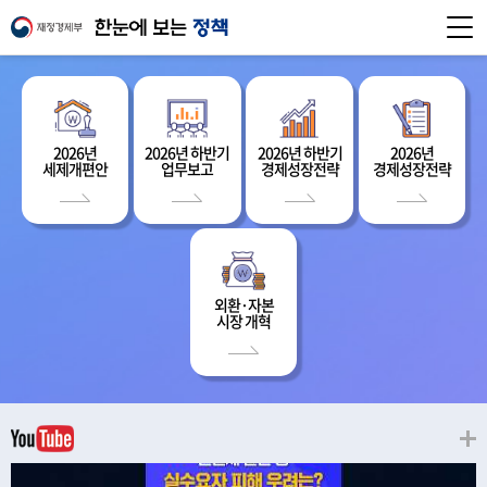
2026년
2026년 하반기
2026년 하반기
2026년
세제개편안
업무보고
경제성장전략
경제성장전략
외환·자본
시장 개혁