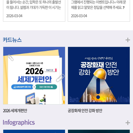
을 들어서는 순간, 입학은 또 하나의 출발선
그램에서 진행되는 이벤트입니다⭐ 아래 문
이 됩니다. 설렘과 기대가 가득한 이 시기는
제를 읽고 알맞은 정답을 선택해 주세요. ❓
단순히 학년이 올라가는 시간이 아니라, 미
문제 재정경제부는 금년들어 높은 청약률
2026-03-04
2026-03-04
래를 준비하는 첫 걸음이기도 합니다. 입학
을 보이고 있는 개인투자용 국채를 3월에는
이라는 순간을 경제의 시각으로 바라보면,
전월보다 발행규모를 100억원 확대합니다.
우리는 한 가지 중요한 개념을 떠올릴 수 있
2026년 3월에 발행 예정인 ⎾개인투자용
습니다. 바로 ‘인적자본(Human Capital)’입
국채⏌는 5년물 600억원, 10년물 900억원,
니다. 배움이 쌓이는 시간, 인적자본 학교에
20년물 300억원입니다. 그렇다면 3월 개인
서의 시간은 지식과 경험을 차곡차곡 쌓아
투자용 국채의 총 발행 예정 금액은 얼마일
가는 과정입니다. 수업을 통해 배우는 전공
까요?? 보기 ① 1,600억원 ② 1,700억원 ③
지식, 친구들과의 협업, 다양한 활동 속에서
1,800억원 ④ 2,000억원 이벤트 안내 응모
얻는 문제 해결 경험은 모두 개인의 역량으
기간: 2026년 3월 4일(수) ~ 3월 9일(월) 경
로 축적됩니다. 경제학에서는 이.......
품: 커피쿠폰 (60명) 참여.......
2026 세제개편안
공장화재 안전 강화 방안