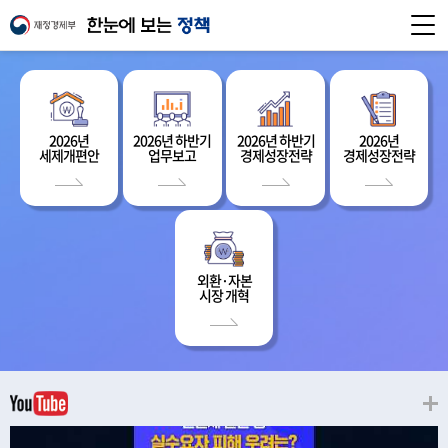
2026년
2026년 하반기
2026년 하반기
2026년
세제개편안
업무보고
경제성장전략
경제성장전략
외환·자본
시장 개혁