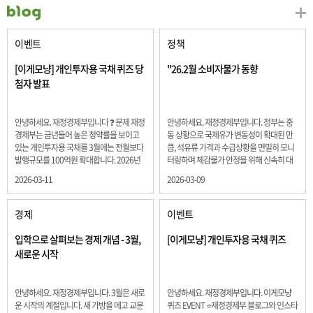
이벤트
정책
[이게모냥] 개인투자용 국채 퀴즈 당
"26.2월 소비자물가 동향
첨자 발표
안녕하세요. 재정경제부입니다 ❓ 문제 재정
안녕하세요. 재정경제부입니다. 정부는 중
경제부는 금년들어 높은 청약률을 보이고
동 상황으로 국제유가 변동성이 확대된 만
있는 개인투자용 국채를 3월에는 전월보다
큼, 석유류 가격과 수급상황을 면밀히 모니
발행규모를 100억원 확대합니다. 2026년
터링하며 체감물가 안정을 위해 신속히 대
3월에 발행 예정인 ⎾개인투자용 국채⏌는
응할 계획 2월 소비자 물가는 2.0% 상승 식
2026-03-11
2026-03-09
5년물 600억원, 10년물 900억원, 20년물
료품과 에너지를 제외하고 추세적 흐름을
300억원입니다. 그렇다면 3월 개인투자용
보여주는 근원물가는 2.3% 상승 향후 지정
국채의 총 발행 예정 금액은 얼마일까요??
학적 요인, 기상여건 등 불확실성이 있는 만
경제
이벤트
보기 ① 1,600억원 ② 1,700억원 ③ 1,800
큼, 정부는 체감물가 안정을 위해 총력을 다
억원 ④ 2,000억원 정답 : 1,800억원 참여해
할 계획입니다. 특히, 최근 중동 상황으로 국
입학으로 살펴보는 경제 개념 - 3월,
[이게모냥] 개인투자용 국채 퀴즈
주신 모든 분들 감사합니다! 당첨자분들에
제유가 변동성이 확대된 만큼, 석유류 가격･
새로운 시작
게는 지난 이벤트 블로그 게시글에 비밀댓
수급 상황을 면밀히 모니터링하고 석유류
글 혹은 인스타그램 개별 DM으로 폼링크를
가격 안정을 위해 신속히 대응할 방침입니
전달드립니다.
다.
안녕하세요. 재정경제부입니다. 3월은 새로
안녕하세요. 재정경제부입니다. 이게모냥
운 시작의 계절입니다. 새 가방을 메고 교문
퀴즈 EVENT ⭐재정경제부 블로그와 인스타