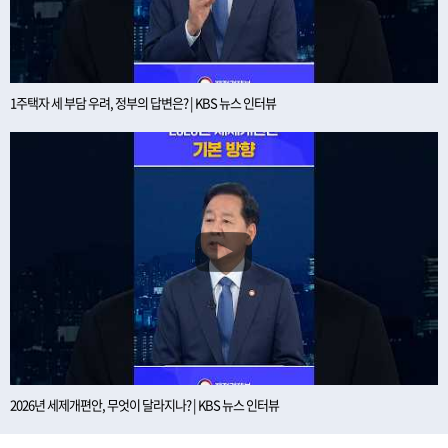
1주택자 세 부담 우려, 정부의 답변은? | KBS 뉴스 인터뷰
2026년 세제개편안, 무엇이 달라지나? | KBS 뉴스 인터뷰