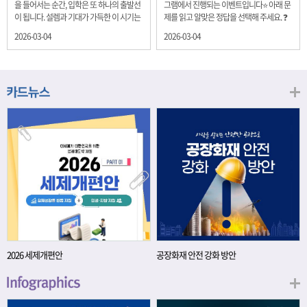
을 들어서는 순간, 입학은 또 하나의 출발선
그램에서 진행되는 이벤트입니다⭐ 아래 문
이 됩니다. 설렘과 기대가 가득한 이 시기는
제를 읽고 알맞은 정답을 선택해 주세요. ❓
단순히 학년이 올라가는 시간이 아니라, 미
문제 재정경제부는 금년들어 높은 청약률
2026-03-04
2026-03-04
래를 준비하는 첫 걸음이기도 합니다. 입학
을 보이고 있는 개인투자용 국채를 3월에는
이라는 순간을 경제의 시각으로 바라보면,
전월보다 발행규모를 100억원 확대합니다.
우리는 한 가지 중요한 개념을 떠올릴 수 있
2026년 3월에 발행 예정인 ⎾개인투자용
습니다. 바로 ‘인적자본(Human Capital)’입
국채⏌는 5년물 600억원, 10년물 900억원,
니다. 배움이 쌓이는 시간, 인적자본 학교에
20년물 300억원입니다. 그렇다면 3월 개인
서의 시간은 지식과 경험을 차곡차곡 쌓아
투자용 국채의 총 발행 예정 금액은 얼마일
가는 과정입니다. 수업을 통해 배우는 전공
까요?? 보기 ① 1,600억원 ② 1,700억원 ③
지식, 친구들과의 협업, 다양한 활동 속에서
1,800억원 ④ 2,000억원 이벤트 안내 응모
얻는 문제 해결 경험은 모두 개인의 역량으
기간: 2026년 3월 4일(수) ~ 3월 9일(월) 경
로 축적됩니다. 경제학에서는 이.......
품: 커피쿠폰 (60명) 참여.......
2026 세제개편안
공장화재 안전 강화 방안