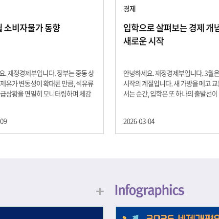
경제
2월 소비자물가 동향
입학으로 살펴보는 경제 개념 -
새로운 시작
. 재정경제부입니다. 정부는 중동 상
안녕하세요. 재정경제부입니다. 3월
제유가 변동성이 확대된 만큼, 석유류
시작의 계절입니다. 새 가방을 메고 
수급상황을 면밀히 모니터링하며 체감
서는 순간, 입학은 또 하나의 출발선이
을 위해 신속히 대응할 계획 2월 소비
설렘과 기대가 가득한 이 시기는 단순
 2.0% 상승 식료품과 에너지를 제외하
올라가는 시간이 아니라, 미래를 준비
-09
2026-03-04
 흐름을 보여주는 근원물가는 2.3% 상
음이기도 합니다. 입학이라는 순간을 
지정학적 요인, 기상여건 등 불확실성이
각으로 바라보면, 우리는 한 가지 중
, 정부는 체감물가 안정을 위해 총력을
떠올릴 수 있습니다. 바로 ‘인적자본(H
입니다. 특히, 최근 중동 상황으로 국
Capital)’입니다. 배움이 쌓이는 시간
동성이 확대된 만큼, 석유류 가격･수
학교에서의 시간은 지식과 경험을 차
 면밀히 모니터링하고 석유류 가격 안
아가는 과정입니다. 수업을 통해 배우
 신속히 대응할 방침입니다.
식, 친구들과의 협업, 다양한 활동 속
문제 해결 경험은 모두 개인의 역량으
니다. 경제학에서는 이.......