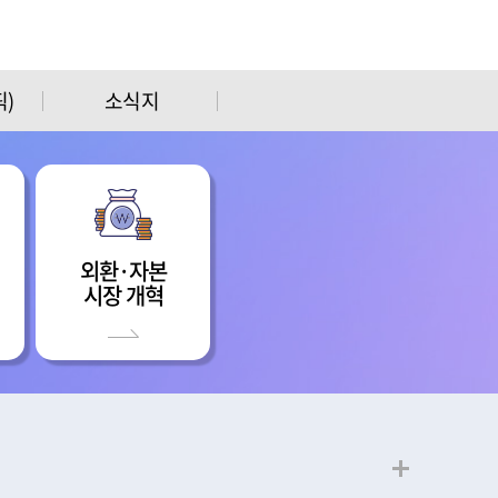
)
소식지
외환·자본
시장 개혁