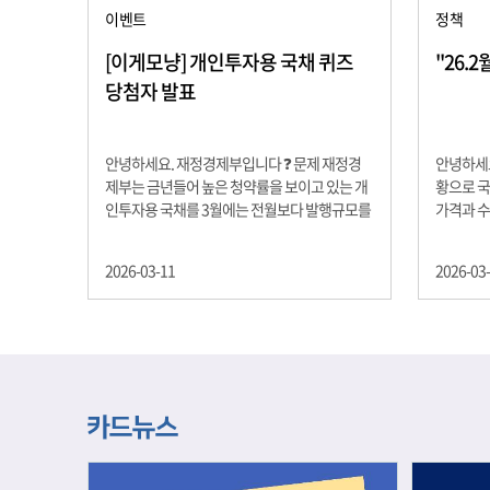
이벤트
정책
[이게모냥] 개인투자용 국채 퀴즈
"26.
당첨자 발표
안녕하세요. 재정경제부입니다 ❓ 문제 재정경
안녕하세요
제부는 금년들어 높은 청약률을 보이고 있는 개
황으로 국
인투자용 국채를 3월에는 전월보다 발행규모를
가격과 
100억원 확대합니다. 2026년 3월에 발행 예정
물가 안정
인 ⎾개인투자용 국채⏌는 5년물 600억원, 10
자 물가는
2026-03-11
2026-03
년물 900억원, 20년물 300억원입니다. 그렇다
고 추세적
면 3월 개인투자용 국채의 총 발행 예정 금액은
승 향후 
얼마일까요?? 보기 ① 1,600억원 ② 1,700억원
있는 만큼
③ 1,800억원 ④ 2,000억원 정답 : 1,800억원 참
다할 계획
여해 주신 모든 분들 감사합니다! 당첨자분들에
제유가 변
게는 지난 이벤트 블로그 게시글에 비밀댓글 혹
급 상황을
은 인스타그램 개별 DM으로 폼링크를 전달드립
정을 위해
니다.