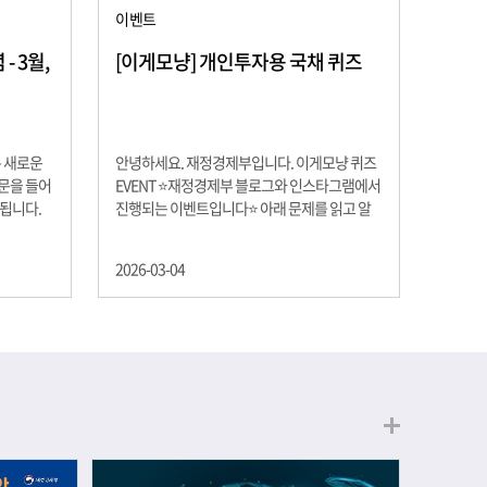
이벤트
 3월,
[이게모냥] 개인투자용 국채 퀴즈
은 새로운
안녕하세요. 재정경제부입니다. 이게모냥 퀴즈
교문을 들어
EVENT ⭐재정경제부 블로그와 인스타그램에서
 됩니다.
진행되는 이벤트입니다⭐ 아래 문제를 읽고 알
히 학년이
맞은 정답을 선택해 주세요. ❓ 문제 재정경제부
하는 첫 걸
는 금년들어 높은 청약률을 보이고 있는 개인투
2026-03-04
경제의 시
자용 국채를 3월에는 전월보다 발행규모를 100
요한 개념을
억원 확대합니다. 2026년 3월에 발행 예정인 ⎾
uman
개인투자용 국채⏌는 5년물 600억원, 10년물
, 인적자본
900억원, 20년물 300억원입니다. 그렇다면 3월
곡차곡 쌓
개인투자용 국채의 총 발행 예정 금액은 얼마일
는 전공 지
까요?? 보기 ① 1,600억원 ② 1,700억원 ③
에서 얻는
1,800억원 ④ 2,000억원 이벤트 안내 응모기간:
로 축적됩
2026년 3월 4일(수) ~ 3월 9일(월) 경품: 커피쿠
폰 (60명) 참여.......