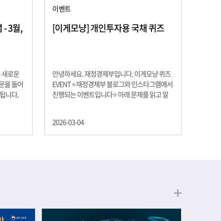
이벤트
 3월,
[이게모냥] 개인투자용 국채 퀴즈
은 새로운
안녕하세요. 재정경제부입니다. 이게모냥 퀴즈
교문을 들어
EVENT ⭐재정경제부 블로그와 인스타그램에서
 됩니다.
진행되는 이벤트입니다⭐ 아래 문제를 읽고 알
히 학년이
맞은 정답을 선택해 주세요. ❓ 문제 재정경제부
하는 첫 걸
는 금년들어 높은 청약률을 보이고 있는 개인투
2026-03-04
경제의 시
자용 국채를 3월에는 전월보다 발행규모를 100
요한 개념을
억원 확대합니다. 2026년 3월에 발행 예정인 ⎾
uman
개인투자용 국채⏌는 5년물 600억원, 10년물
, 인적자본
900억원, 20년물 300억원입니다. 그렇다면 3월
곡차곡 쌓
개인투자용 국채의 총 발행 예정 금액은 얼마일
는 전공 지
까요?? 보기 ① 1,600억원 ② 1,700억원 ③
에서 얻는
1,800억원 ④ 2,000억원 이벤트 안내 응모기간:
로 축적됩
2026년 3월 4일(수) ~ 3월 9일(월) 경품: 커피쿠
폰 (60명) 참여.......