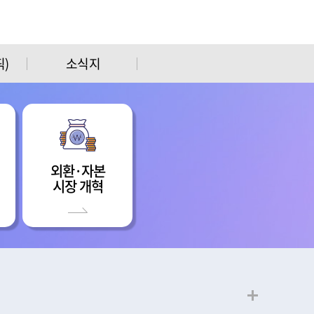
)
소식지
외환·자본
시장 개혁