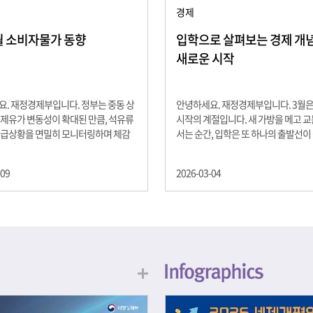
경제
2월 소비자물가 동향
입학으로 살펴보는 경제 개념 -
새로운 시작
. 재정경제부입니다. 정부는 중동 상
안녕하세요. 재정경제부입니다. 3월
제유가 변동성이 확대된 만큼, 석유류
시작의 계절입니다. 새 가방을 메고 
수급상황을 면밀히 모니터링하며 체감
서는 순간, 입학은 또 하나의 출발선이
을 위해 신속히 대응할 계획 2월 소비
설렘과 기대가 가득한 이 시기는 단순
 2.0% 상승 식료품과 에너지를 제외하
올라가는 시간이 아니라, 미래를 준비
-09
2026-03-04
 흐름을 보여주는 근원물가는 2.3% 상
음이기도 합니다. 입학이라는 순간을 
지정학적 요인, 기상여건 등 불확실성이
각으로 바라보면, 우리는 한 가지 중
, 정부는 체감물가 안정을 위해 총력을
떠올릴 수 있습니다. 바로 ‘인적자본(H
입니다. 특히, 최근 중동 상황으로 국
Capital)’입니다. 배움이 쌓이는 시간
동성이 확대된 만큼, 석유류 가격･수
학교에서의 시간은 지식과 경험을 차
 면밀히 모니터링하고 석유류 가격 안
아가는 과정입니다. 수업을 통해 배우
 신속히 대응할 방침입니다.
식, 친구들과의 협업, 다양한 활동 속
문제 해결 경험은 모두 개인의 역량으
니다. 경제학에서는 이.......