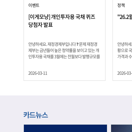
이벤트
정책
[이게모냥] 개인투자용 국채 퀴즈
"26.
당첨자 발표
안녕하세요. 재정경제부입니다 ❓ 문제 재정경
안녕하세요
제부는 금년들어 높은 청약률을 보이고 있는 개
황으로 국
인투자용 국채를 3월에는 전월보다 발행규모를
가격과 
100억원 확대합니다. 2026년 3월에 발행 예정
물가 안정
인 ⎾개인투자용 국채⏌는 5년물 600억원, 10
자 물가는
2026-03-11
2026-03
년물 900억원, 20년물 300억원입니다. 그렇다
고 추세적
면 3월 개인투자용 국채의 총 발행 예정 금액은
승 향후 
얼마일까요?? 보기 ① 1,600억원 ② 1,700억원
있는 만큼
③ 1,800억원 ④ 2,000억원 정답 : 1,800억원 참
다할 계획
여해 주신 모든 분들 감사합니다! 당첨자분들에
제유가 변
게는 지난 이벤트 블로그 게시글에 비밀댓글 혹
급 상황을
은 인스타그램 개별 DM으로 폼링크를 전달드립
정을 위해
니다.