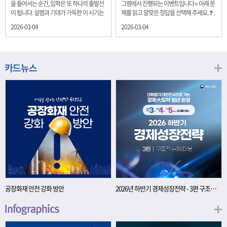
을 들어서는 순간, 입학은 또 하나의 출발선
그램에서 진행되는 이벤트입니다⭐ 아래 문
이 됩니다. 설렘과 기대가 가득한 이 시기는
제를 읽고 알맞은 정답을 선택해 주세요. ❓
단순히 학년이 올라가는 시간이 아니라, 미
문제 재정경제부는 금년들어 높은 청약률
2026-03-04
2026-03-04
래를 준비하는 첫 걸음이기도 합니다. 입학
을 보이고 있는 개인투자용 국채를 3월에는
이라는 순간을 경제의 시각으로 바라보면,
전월보다 발행규모를 100억원 확대합니다.
우리는 한 가지 중요한 개념을 떠올릴 수 있
2026년 3월에 발행 예정인 ⎾개인투자용
습니다. 바로 ‘인적자본(Human Capital)’입
국채⏌는 5년물 600억원, 10년물 900억원,
니다. 배움이 쌓이는 시간, 인적자본 학교에
20년물 300억원입니다. 그렇다면 3월 개인
서의 시간은 지식과 경험을 차곡차곡 쌓아
투자용 국채의 총 발행 예정 금액은 얼마일
가는 과정입니다. 수업을 통해 배우는 전공
까요?? 보기 ① 1,600억원 ② 1,700억원 ③
지식, 친구들과의 협업, 다양한 활동 속에서
1,800억원 ④ 2,000억원 이벤트 안내 응모
얻는 문제 해결 경험은 모두 개인의 역량으
기간: 2026년 3월 4일(수) ~ 3월 9일(월) 경
로 축적됩니다. 경제학에서는 이.......
품: 커피쿠폰 (60명) 참여.......
공장화재 안전 강화 방안
2026년 하반기 경제성장전략 - 3편 구조적 문제 대응