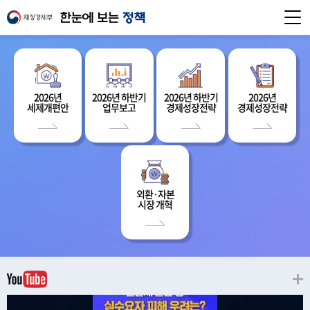
2026년
2026년 하반기
2026년 하반기
2026년
세제개편안
업무보고
경제성장전략
경제성장전략
외환·자본
시장 개혁