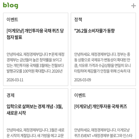
이벤트
정책
[이게모냥] 개인투자용 국채 퀴즈 당
"26.2월 소비자물가 동향
첨자 발표
안녕하세요. 재정경제부입니다 ❓ 문제 재정
안녕하세요. 재정경제부입니다. 정부는 중
경제부는 금년들어 높은 청약률을 보이고
동 상황으로 국제유가 변동성이 확대된 만
있는 개인투자용 국채를 3월에는 전월보다
큼, 석유류 가격과 수급상황을 면밀히 모니
발행규모를 100억원 확대합니다. 2026년
터링하며 체감물가 안정을 위해 신속히 대
3월에 발행 예정인 ⎾개인투자용 국채⏌는
응할 계획 2월 소비자 물가는 2.0% 상승 식
2026-03-11
2026-03-09
5년물 600억원, 10년물 900억원, 20년물
료품과 에너지를 제외하고 추세적 흐름을
300억원입니다. 그렇다면 3월 개인투자용
보여주는 근원물가는 2.3% 상승 향후 지정
국채의 총 발행 예정 금액은 얼마일까요??
학적 요인, 기상여건 등 불확실성이 있는 만
경제
이벤트
보기 ① 1,600억원 ② 1,700억원 ③ 1,800
큼, 정부는 체감물가 안정을 위해 총력을 다
억원 ④ 2,000억원 정답 : 1,800억원 참여해
할 계획입니다. 특히, 최근 중동 상황으로 국
입학으로 살펴보는 경제 개념 - 3월,
[이게모냥] 개인투자용 국채 퀴즈
주신 모든 분들 감사합니다! 당첨자분들에
제유가 변동성이 확대된 만큼, 석유류 가격･
새로운 시작
게는 지난 이벤트 블로그 게시글에 비밀댓
수급 상황을 면밀히 모니터링하고 석유류
글 혹은 인스타그램 개별 DM으로 폼링크를
가격 안정을 위해 신속히 대응할 방침입니
전달드립니다.
다.
안녕하세요. 재정경제부입니다. 3월은 새로
안녕하세요. 재정경제부입니다. 이게모냥
운 시작의 계절입니다. 새 가방을 메고 교문
퀴즈 EVENT ⭐재정경제부 블로그와 인스타