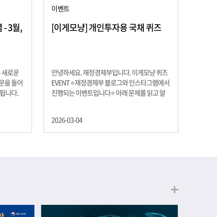
이벤트
 3월,
[이게모냥] 개인투자용 국채 퀴즈
은 새로운
안녕하세요. 재정경제부입니다. 이게모냥 퀴즈
교문을 들어
EVENT ⭐재정경제부 블로그와 인스타그램에서
 됩니다.
진행되는 이벤트입니다⭐ 아래 문제를 읽고 알
히 학년이
맞은 정답을 선택해 주세요. ❓ 문제 재정경제부
하는 첫 걸
는 금년들어 높은 청약률을 보이고 있는 개인투
2026-03-04
경제의 시
자용 국채를 3월에는 전월보다 발행규모를 100
요한 개념을
억원 확대합니다. 2026년 3월에 발행 예정인 ⎾
uman
개인투자용 국채⏌는 5년물 600억원, 10년물
, 인적자본
900억원, 20년물 300억원입니다. 그렇다면 3월
곡차곡 쌓
개인투자용 국채의 총 발행 예정 금액은 얼마일
는 전공 지
까요?? 보기 ① 1,600억원 ② 1,700억원 ③
에서 얻는
1,800억원 ④ 2,000억원 이벤트 안내 응모기간:
로 축적됩
2026년 3월 4일(수) ~ 3월 9일(월) 경품: 커피쿠
폰 (60명) 참여.......