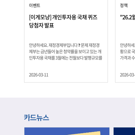
이벤트
정책
[이게모냥] 개인투자용 국채 퀴즈
"26.
당첨자 발표
안녕하세요. 재정경제부입니다 ❓ 문제 재정경
안녕하세요
제부는 금년들어 높은 청약률을 보이고 있는 개
황으로 국
인투자용 국채를 3월에는 전월보다 발행규모를
가격과 
100억원 확대합니다. 2026년 3월에 발행 예정
물가 안정
인 ⎾개인투자용 국채⏌는 5년물 600억원, 10
자 물가는
2026-03-11
2026-03
년물 900억원, 20년물 300억원입니다. 그렇다
고 추세적
면 3월 개인투자용 국채의 총 발행 예정 금액은
승 향후 
얼마일까요?? 보기 ① 1,600억원 ② 1,700억원
있는 만큼
③ 1,800억원 ④ 2,000억원 정답 : 1,800억원 참
다할 계획
여해 주신 모든 분들 감사합니다! 당첨자분들에
제유가 변
게는 지난 이벤트 블로그 게시글에 비밀댓글 혹
급 상황을
은 인스타그램 개별 DM으로 폼링크를 전달드립
정을 위해
니다.