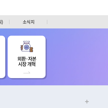
)
소식지
외환·자본
시장 개혁