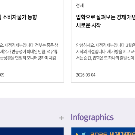
경제
2월 소비자물가 동향
입학으로 살펴보는 경제 개념 -
새로운 시작
. 재정경제부입니다. 정부는 중동 상
안녕하세요. 재정경제부입니다. 3월
제유가 변동성이 확대된 만큼, 석유류
시작의 계절입니다. 새 가방을 메고 
수급상황을 면밀히 모니터링하며 체감
서는 순간, 입학은 또 하나의 출발선이
을 위해 신속히 대응할 계획 2월 소비
설렘과 기대가 가득한 이 시기는 단순
 2.0% 상승 식료품과 에너지를 제외하
올라가는 시간이 아니라, 미래를 준비
-09
2026-03-04
 흐름을 보여주는 근원물가는 2.3% 상
음이기도 합니다. 입학이라는 순간을 
지정학적 요인, 기상여건 등 불확실성이
각으로 바라보면, 우리는 한 가지 중
, 정부는 체감물가 안정을 위해 총력을
떠올릴 수 있습니다. 바로 ‘인적자본(H
입니다. 특히, 최근 중동 상황으로 국
Capital)’입니다. 배움이 쌓이는 시간
동성이 확대된 만큼, 석유류 가격･수
학교에서의 시간은 지식과 경험을 차
 면밀히 모니터링하고 석유류 가격 안
아가는 과정입니다. 수업을 통해 배우
 신속히 대응할 방침입니다.
식, 친구들과의 협업, 다양한 활동 속
문제 해결 경험은 모두 개인의 역량으
니다. 경제학에서는 이.......