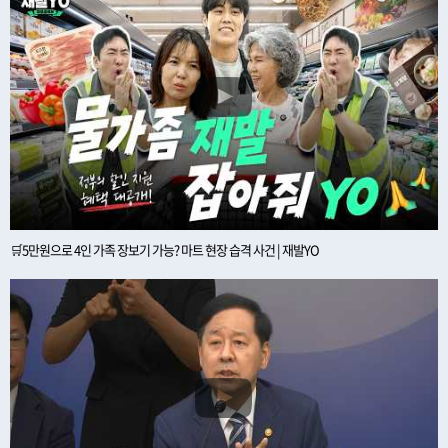
🛒5만원으로 4인 가족 장보기 가능? 마트 현장 습격 사건 | 재발YO