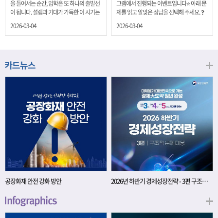
을 들어서는 순간, 입학은 또 하나의 출발선
그램에서 진행되는 이벤트입니다⭐ 아래 문
이 됩니다. 설렘과 기대가 가득한 이 시기는
제를 읽고 알맞은 정답을 선택해 주세요. ❓
단순히 학년이 올라가는 시간이 아니라, 미
문제 재정경제부는 금년들어 높은 청약률
2026-03-04
2026-03-04
래를 준비하는 첫 걸음이기도 합니다. 입학
을 보이고 있는 개인투자용 국채를 3월에는
이라는 순간을 경제의 시각으로 바라보면,
전월보다 발행규모를 100억원 확대합니다.
우리는 한 가지 중요한 개념을 떠올릴 수 있
2026년 3월에 발행 예정인 ⎾개인투자용
습니다. 바로 ‘인적자본(Human Capital)’입
국채⏌는 5년물 600억원, 10년물 900억원,
니다. 배움이 쌓이는 시간, 인적자본 학교에
20년물 300억원입니다. 그렇다면 3월 개인
서의 시간은 지식과 경험을 차곡차곡 쌓아
투자용 국채의 총 발행 예정 금액은 얼마일
가는 과정입니다. 수업을 통해 배우는 전공
까요?? 보기 ① 1,600억원 ② 1,700억원 ③
지식, 친구들과의 협업, 다양한 활동 속에서
1,800억원 ④ 2,000억원 이벤트 안내 응모
얻는 문제 해결 경험은 모두 개인의 역량으
기간: 2026년 3월 4일(수) ~ 3월 9일(월) 경
로 축적됩니다. 경제학에서는 이.......
품: 커피쿠폰 (60명) 참여.......
공장화재 안전 강화 방안
2026년 하반기 경제성장전략 - 3편 구조적 문제 대응