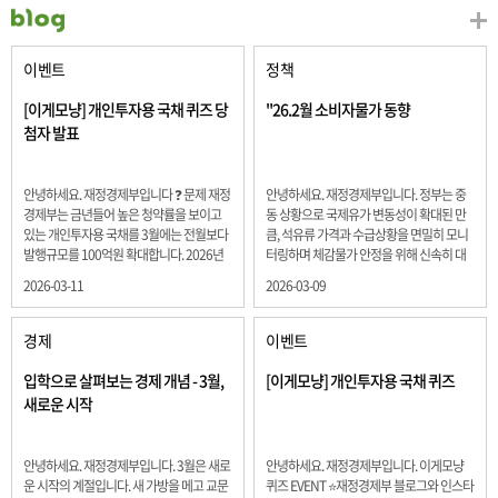
이벤트
정책
[이게모냥] 개인투자용 국채 퀴즈 당
"26.2월 소비자물가 동향
첨자 발표
안녕하세요. 재정경제부입니다 ❓ 문제 재정
안녕하세요. 재정경제부입니다. 정부는 중
경제부는 금년들어 높은 청약률을 보이고
동 상황으로 국제유가 변동성이 확대된 만
있는 개인투자용 국채를 3월에는 전월보다
큼, 석유류 가격과 수급상황을 면밀히 모니
발행규모를 100억원 확대합니다. 2026년
터링하며 체감물가 안정을 위해 신속히 대
3월에 발행 예정인 ⎾개인투자용 국채⏌는
응할 계획 2월 소비자 물가는 2.0% 상승 식
2026-03-11
2026-03-09
5년물 600억원, 10년물 900억원, 20년물
료품과 에너지를 제외하고 추세적 흐름을
300억원입니다. 그렇다면 3월 개인투자용
보여주는 근원물가는 2.3% 상승 향후 지정
국채의 총 발행 예정 금액은 얼마일까요??
학적 요인, 기상여건 등 불확실성이 있는 만
경제
이벤트
보기 ① 1,600억원 ② 1,700억원 ③ 1,800
큼, 정부는 체감물가 안정을 위해 총력을 다
억원 ④ 2,000억원 정답 : 1,800억원 참여해
할 계획입니다. 특히, 최근 중동 상황으로 국
입학으로 살펴보는 경제 개념 - 3월,
[이게모냥] 개인투자용 국채 퀴즈
주신 모든 분들 감사합니다! 당첨자분들에
제유가 변동성이 확대된 만큼, 석유류 가격･
새로운 시작
게는 지난 이벤트 블로그 게시글에 비밀댓
수급 상황을 면밀히 모니터링하고 석유류
글 혹은 인스타그램 개별 DM으로 폼링크를
가격 안정을 위해 신속히 대응할 방침입니
전달드립니다.
다.
안녕하세요. 재정경제부입니다. 3월은 새로
안녕하세요. 재정경제부입니다. 이게모냥
운 시작의 계절입니다. 새 가방을 메고 교문
퀴즈 EVENT ⭐재정경제부 블로그와 인스타