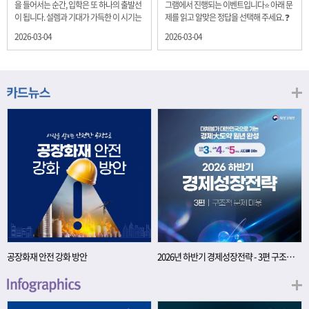
을 들어서는 순간, 입학은 또 하나의 출발선
그램에서 진행되는 이벤트입니다⭐ 아래 문
이 됩니다. 설렘과 기대가 가득한 이 시기는
제를 읽고 알맞은 정답을 선택해 주세요. ❓
단순히 학년이 올라가는 시간이 아니라, 미
문제 재정경제부는 금년들어 높은 청약률
2026-03-04
2026-03-04
래를 준비하는 첫 걸음이기도 합니다. 입학
을 보이고 있는 개인투자용 국채를 3월에는
이라는 순간을 경제의 시각으로 바라보면,
전월보다 발행규모를 100억원 확대합니다.
우리는 한 가지 중요한 개념을 떠올릴 수 있
2026년 3월에 발행 예정인 ⎾개인투자용
습니다. 바로 ‘인적자본(Human Capital)’입
국채⏌는 5년물 600억원, 10년물 900억원,
니다. 배움이 쌓이는 시간, 인적자본 학교에
20년물 300억원입니다. 그렇다면 3월 개인
서의 시간은 지식과 경험을 차곡차곡 쌓아
투자용 국채의 총 발행 예정 금액은 얼마일
가는 과정입니다. 수업을 통해 배우는 전공
까요?? 보기 ① 1,600억원 ② 1,700억원 ③
지식, 친구들과의 협업, 다양한 활동 속에서
1,800억원 ④ 2,000억원 이벤트 안내 응모
얻는 문제 해결 경험은 모두 개인의 역량으
기간: 2026년 3월 4일(수) ~ 3월 9일(월) 경
로 축적됩니다. 경제학에서는 이.......
품: 커피쿠폰 (60명) 참여.......
공장화재 안전 강화 방안
2026년 하반기 경제성장전략 - 3편 구조적 문제 대응