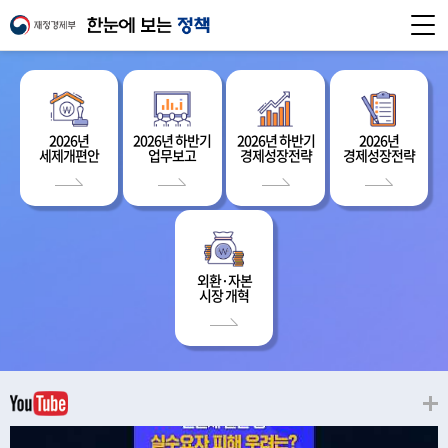
2026년
2026년 하반기
2026년 하반기
2026년
세제개편안
업무보고
경제성장전략
경제성장전략
외환·자본
시장 개혁