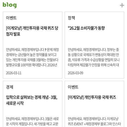
이벤트
정책
[이게모냥] 개인투자용 국채 퀴즈 당
"26.2월 소비자물가 동향
첨자 발표
안녕하세요. 재정경제부입니다 ❓ 문제 재정
안녕하세요. 재정경제부입니다. 정부는 중
경제부는 금년들어 높은 청약률을 보이고
동 상황으로 국제유가 변동성이 확대된 만
있는 개인투자용 국채를 3월에는 전월보다
큼, 석유류 가격과 수급상황을 면밀히 모니
발행규모를 100억원 확대합니다. 2026년
터링하며 체감물가 안정을 위해 신속히 대
3월에 발행 예정인 ⎾개인투자용 국채⏌는
응할 계획 2월 소비자 물가는 2.0% 상승 식
2026-03-11
2026-03-09
5년물 600억원, 10년물 900억원, 20년물
료품과 에너지를 제외하고 추세적 흐름을
300억원입니다. 그렇다면 3월 개인투자용
보여주는 근원물가는 2.3% 상승 향후 지정
국채의 총 발행 예정 금액은 얼마일까요??
학적 요인, 기상여건 등 불확실성이 있는 만
경제
이벤트
보기 ① 1,600억원 ② 1,700억원 ③ 1,800
큼, 정부는 체감물가 안정을 위해 총력을 다
억원 ④ 2,000억원 정답 : 1,800억원 참여해
할 계획입니다. 특히, 최근 중동 상황으로 국
입학으로 살펴보는 경제 개념 - 3월,
[이게모냥] 개인투자용 국채 퀴즈
주신 모든 분들 감사합니다! 당첨자분들에
제유가 변동성이 확대된 만큼, 석유류 가격･
새로운 시작
게는 지난 이벤트 블로그 게시글에 비밀댓
수급 상황을 면밀히 모니터링하고 석유류
글 혹은 인스타그램 개별 DM으로 폼링크를
가격 안정을 위해 신속히 대응할 방침입니
전달드립니다.
다.
안녕하세요. 재정경제부입니다. 3월은 새로
안녕하세요. 재정경제부입니다. 이게모냥
운 시작의 계절입니다. 새 가방을 메고 교문
퀴즈 EVENT ⭐재정경제부 블로그와 인스타