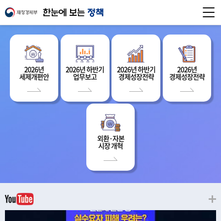
2026년
2026년 하반기
2026년 하반기
2026년
세제개편안
업무보고
경제성장전략
경제성장전략
외환·자본
시장 개혁