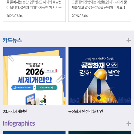
을 들어서는 순간, 입학은 또 하나의 출발선
그램에서 진행되는 이벤트입니다⭐ 아래 문
이 됩니다. 설렘과 기대가 가득한 이 시기는
제를 읽고 알맞은 정답을 선택해 주세요. ❓
단순히 학년이 올라가는 시간이 아니라, 미
문제 재정경제부는 금년들어 높은 청약률
2026-03-04
2026-03-04
래를 준비하는 첫 걸음이기도 합니다. 입학
을 보이고 있는 개인투자용 국채를 3월에는
이라는 순간을 경제의 시각으로 바라보면,
전월보다 발행규모를 100억원 확대합니다.
우리는 한 가지 중요한 개념을 떠올릴 수 있
2026년 3월에 발행 예정인 ⎾개인투자용
습니다. 바로 ‘인적자본(Human Capital)’입
국채⏌는 5년물 600억원, 10년물 900억원,
니다. 배움이 쌓이는 시간, 인적자본 학교에
20년물 300억원입니다. 그렇다면 3월 개인
서의 시간은 지식과 경험을 차곡차곡 쌓아
투자용 국채의 총 발행 예정 금액은 얼마일
가는 과정입니다. 수업을 통해 배우는 전공
까요?? 보기 ① 1,600억원 ② 1,700억원 ③
지식, 친구들과의 협업, 다양한 활동 속에서
1,800억원 ④ 2,000억원 이벤트 안내 응모
얻는 문제 해결 경험은 모두 개인의 역량으
기간: 2026년 3월 4일(수) ~ 3월 9일(월) 경
로 축적됩니다. 경제학에서는 이.......
품: 커피쿠폰 (60명) 참여.......
2026 세제개편안
공장화재 안전 강화 방안