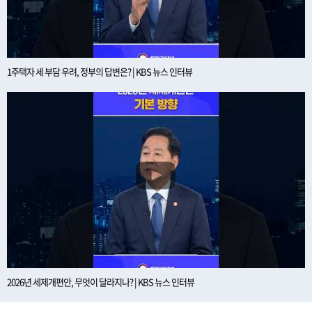
1주택자 세 부담 우려, 정부의 답변은? | KBS 뉴스 인터뷰
2026년 세제개편안, 무엇이 달라지나? | KBS 뉴스 인터뷰