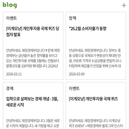
이벤트
정책
[이게모냥] 개인투자용 국채 퀴즈 당
"26.2월 소비자물가 동향
첨자 발표
안녕하세요. 재정경제부입니다 ❓ 문제 재정
안녕하세요. 재정경제부입니다. 정부는 중
경제부는 금년들어 높은 청약률을 보이고
동 상황으로 국제유가 변동성이 확대된 만
있는 개인투자용 국채를 3월에는 전월보다
큼, 석유류 가격과 수급상황을 면밀히 모니
발행규모를 100억원 확대합니다. 2026년
터링하며 체감물가 안정을 위해 신속히 대
3월에 발행 예정인 ⎾개인투자용 국채⏌는
응할 계획 2월 소비자 물가는 2.0% 상승 식
2026-03-11
2026-03-09
5년물 600억원, 10년물 900억원, 20년물
료품과 에너지를 제외하고 추세적 흐름을
300억원입니다. 그렇다면 3월 개인투자용
보여주는 근원물가는 2.3% 상승 향후 지정
국채의 총 발행 예정 금액은 얼마일까요??
학적 요인, 기상여건 등 불확실성이 있는 만
경제
이벤트
보기 ① 1,600억원 ② 1,700억원 ③ 1,800
큼, 정부는 체감물가 안정을 위해 총력을 다
억원 ④ 2,000억원 정답 : 1,800억원 참여해
할 계획입니다. 특히, 최근 중동 상황으로 국
입학으로 살펴보는 경제 개념 - 3월,
[이게모냥] 개인투자용 국채 퀴즈
주신 모든 분들 감사합니다! 당첨자분들에
제유가 변동성이 확대된 만큼, 석유류 가격･
새로운 시작
게는 지난 이벤트 블로그 게시글에 비밀댓
수급 상황을 면밀히 모니터링하고 석유류
글 혹은 인스타그램 개별 DM으로 폼링크를
가격 안정을 위해 신속히 대응할 방침입니
전달드립니다.
다.
안녕하세요. 재정경제부입니다. 3월은 새로
안녕하세요. 재정경제부입니다. 이게모냥
운 시작의 계절입니다. 새 가방을 메고 교문
퀴즈 EVENT ⭐재정경제부 블로그와 인스타