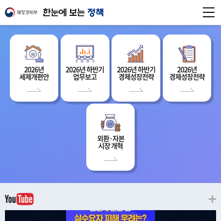
2026년
2026년 하반기
2026년 하반기
2026년
세제개편안
업무보고
경제성장전략
경제성장전략
외환·자본
시장 개혁