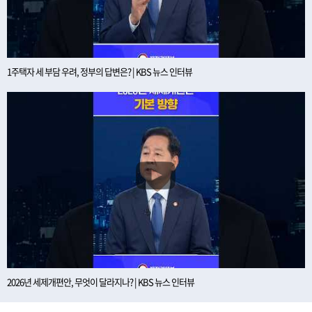
1주택자 세 부담 우려, 정부의 답변은? | KBS 뉴스 인터뷰
2026년 세제개편안, 무엇이 달라지나? | KBS 뉴스 인터뷰