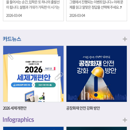
을 들어서는 순간, 입학은 또 하나의 출발선
그램에서 진행되는 이벤트입니다⭐ 아래 문
이 됩니다. 설렘과 기대가 가득한 이 시기는
제를 읽고 알맞은 정답을 선택해 주세요. ❓
단순히 학년이 올라가는 시간이 아니라, 미
문제 재정경제부는 금년들어 높은 청약률
2026-03-04
2026-03-04
래를 준비하는 첫 걸음이기도 합니다. 입학
을 보이고 있는 개인투자용 국채를 3월에는
이라는 순간을 경제의 시각으로 바라보면,
전월보다 발행규모를 100억원 확대합니다.
우리는 한 가지 중요한 개념을 떠올릴 수 있
2026년 3월에 발행 예정인 ⎾개인투자용
습니다. 바로 ‘인적자본(Human Capital)’입
국채⏌는 5년물 600억원, 10년물 900억원,
니다. 배움이 쌓이는 시간, 인적자본 학교에
20년물 300억원입니다. 그렇다면 3월 개인
서의 시간은 지식과 경험을 차곡차곡 쌓아
투자용 국채의 총 발행 예정 금액은 얼마일
가는 과정입니다. 수업을 통해 배우는 전공
까요?? 보기 ① 1,600억원 ② 1,700억원 ③
지식, 친구들과의 협업, 다양한 활동 속에서
1,800억원 ④ 2,000억원 이벤트 안내 응모
얻는 문제 해결 경험은 모두 개인의 역량으
기간: 2026년 3월 4일(수) ~ 3월 9일(월) 경
로 축적됩니다. 경제학에서는 이.......
품: 커피쿠폰 (60명) 참여.......
2026 세제개편안
공장화재 안전 강화 방안