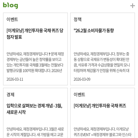
이벤트
정책
[이게모냥] 개인투자용 국채 퀴즈 당
"26.2월 소비자물가 동향
첨자 발표
안녕하세요. 재정경제부입니다 ❓ 문제 재정
안녕하세요. 재정경제부입니다. 정부는 중
경제부는 금년들어 높은 청약률을 보이고
동 상황으로 국제유가 변동성이 확대된 만
있는 개인투자용 국채를 3월에는 전월보다
큼, 석유류 가격과 수급상황을 면밀히 모니
발행규모를 100억원 확대합니다. 2026년
터링하며 체감물가 안정을 위해 신속히 대
3월에 발행 예정인 ⎾개인투자용 국채⏌는
응할 계획 2월 소비자 물가는 2.0% 상승 식
2026-03-11
2026-03-09
5년물 600억원, 10년물 900억원, 20년물
료품과 에너지를 제외하고 추세적 흐름을
300억원입니다. 그렇다면 3월 개인투자용
보여주는 근원물가는 2.3% 상승 향후 지정
국채의 총 발행 예정 금액은 얼마일까요??
학적 요인, 기상여건 등 불확실성이 있는 만
경제
이벤트
보기 ① 1,600억원 ② 1,700억원 ③ 1,800
큼, 정부는 체감물가 안정을 위해 총력을 다
억원 ④ 2,000억원 정답 : 1,800억원 참여해
할 계획입니다. 특히, 최근 중동 상황으로 국
입학으로 살펴보는 경제 개념 - 3월,
[이게모냥] 개인투자용 국채 퀴즈
주신 모든 분들 감사합니다! 당첨자분들에
제유가 변동성이 확대된 만큼, 석유류 가격･
새로운 시작
게는 지난 이벤트 블로그 게시글에 비밀댓
수급 상황을 면밀히 모니터링하고 석유류
글 혹은 인스타그램 개별 DM으로 폼링크를
가격 안정을 위해 신속히 대응할 방침입니
전달드립니다.
다.
안녕하세요. 재정경제부입니다. 3월은 새로
안녕하세요. 재정경제부입니다. 이게모냥
운 시작의 계절입니다. 새 가방을 메고 교문
퀴즈 EVENT ⭐재정경제부 블로그와 인스타