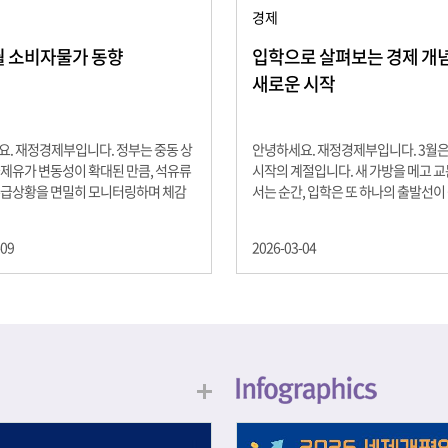
경제
2월 소비자물가 동향
입학으로 살펴보는 경제 개념 -
새로운 시작
. 재정경제부입니다. 정부는 중동 상
안녕하세요. 재정경제부입니다. 3월
제유가 변동성이 확대된 만큼, 석유류
시작의 계절입니다. 새 가방을 메고 
수급상황을 면밀히 모니터링하며 체감
서는 순간, 입학은 또 하나의 출발선이
을 위해 신속히 대응할 계획 2월 소비
설렘과 기대가 가득한 이 시기는 단순
 2.0% 상승 식료품과 에너지를 제외하
올라가는 시간이 아니라, 미래를 준비
-09
2026-03-04
 흐름을 보여주는 근원물가는 2.3% 상
음이기도 합니다. 입학이라는 순간을 
지정학적 요인, 기상여건 등 불확실성이
각으로 바라보면, 우리는 한 가지 중
, 정부는 체감물가 안정을 위해 총력을
떠올릴 수 있습니다. 바로 ‘인적자본(H
입니다. 특히, 최근 중동 상황으로 국
Capital)’입니다. 배움이 쌓이는 시간
동성이 확대된 만큼, 석유류 가격･수
학교에서의 시간은 지식과 경험을 차
 면밀히 모니터링하고 석유류 가격 안
아가는 과정입니다. 수업을 통해 배우
 신속히 대응할 방침입니다.
식, 친구들과의 협업, 다양한 활동 속
문제 해결 경험은 모두 개인의 역량으
니다. 경제학에서는 이.......