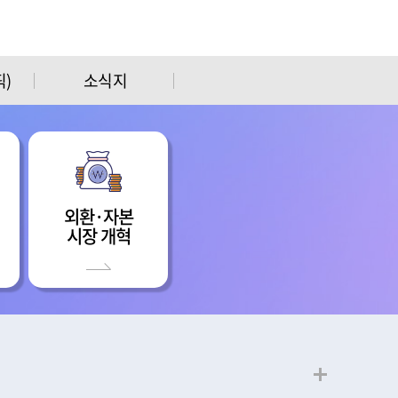
)
소식지
외환·자본
시장 개혁