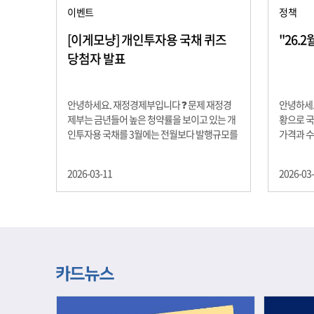
이벤트
정책
[이게모냥] 개인투자용 국채 퀴즈
"26.
당첨자 발표
안녕하세요. 재정경제부입니다 ❓ 문제 재정경
안녕하세요
제부는 금년들어 높은 청약률을 보이고 있는 개
황으로 국
인투자용 국채를 3월에는 전월보다 발행규모를
가격과 
100억원 확대합니다. 2026년 3월에 발행 예정
물가 안정
인 ⎾개인투자용 국채⏌는 5년물 600억원, 10
자 물가는
2026-03-11
2026-03
년물 900억원, 20년물 300억원입니다. 그렇다
고 추세적
면 3월 개인투자용 국채의 총 발행 예정 금액은
승 향후 
얼마일까요?? 보기 ① 1,600억원 ② 1,700억원
있는 만큼
③ 1,800억원 ④ 2,000억원 정답 : 1,800억원 참
다할 계획
여해 주신 모든 분들 감사합니다! 당첨자분들에
제유가 변
게는 지난 이벤트 블로그 게시글에 비밀댓글 혹
급 상황을
은 인스타그램 개별 DM으로 폼링크를 전달드립
정을 위해
니다.