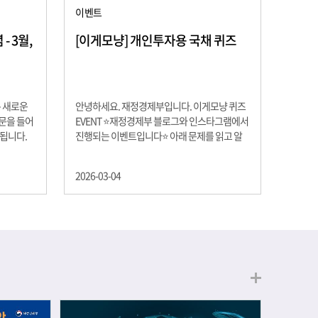
이벤트
 3월,
[이게모냥] 개인투자용 국채 퀴즈
은 새로운
안녕하세요. 재정경제부입니다. 이게모냥 퀴즈
교문을 들어
EVENT ⭐재정경제부 블로그와 인스타그램에서
 됩니다.
진행되는 이벤트입니다⭐ 아래 문제를 읽고 알
히 학년이
맞은 정답을 선택해 주세요. ❓ 문제 재정경제부
하는 첫 걸
는 금년들어 높은 청약률을 보이고 있는 개인투
2026-03-04
경제의 시
자용 국채를 3월에는 전월보다 발행규모를 100
요한 개념을
억원 확대합니다. 2026년 3월에 발행 예정인 ⎾
uman
개인투자용 국채⏌는 5년물 600억원, 10년물
, 인적자본
900억원, 20년물 300억원입니다. 그렇다면 3월
곡차곡 쌓
개인투자용 국채의 총 발행 예정 금액은 얼마일
는 전공 지
까요?? 보기 ① 1,600억원 ② 1,700억원 ③
에서 얻는
1,800억원 ④ 2,000억원 이벤트 안내 응모기간:
로 축적됩
2026년 3월 4일(수) ~ 3월 9일(월) 경품: 커피쿠
폰 (60명) 참여.......