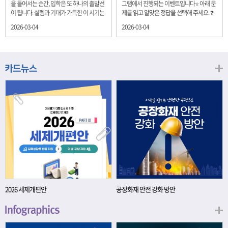
을 들어서는 순간, 입학은 또 하나의 출발선
그램에서 진행되는 이벤트입니다⭐ 아래 문
이 됩니다. 설렘과 기대가 가득한 이 시기는
제를 읽고 알맞은 정답을 선택해 주세요. ❓
단순히 학년이 올라가는 시간이 아니라, 미
문제 재정경제부는 금년들어 높은 청약률
2026-03-04
2026-03-04
래를 준비하는 첫 걸음이기도 합니다. 입학
을 보이고 있는 개인투자용 국채를 3월에는
이라는 순간을 경제의 시각으로 바라보면,
전월보다 발행규모를 100억원 확대합니다.
우리는 한 가지 중요한 개념을 떠올릴 수 있
2026년 3월에 발행 예정인 ⎾개인투자용
습니다. 바로 ‘인적자본(Human Capital)’입
국채⏌는 5년물 600억원, 10년물 900억원,
니다. 배움이 쌓이는 시간, 인적자본 학교에
20년물 300억원입니다. 그렇다면 3월 개인
서의 시간은 지식과 경험을 차곡차곡 쌓아
투자용 국채의 총 발행 예정 금액은 얼마일
가는 과정입니다. 수업을 통해 배우는 전공
까요?? 보기 ① 1,600억원 ② 1,700억원 ③
지식, 친구들과의 협업, 다양한 활동 속에서
1,800억원 ④ 2,000억원 이벤트 안내 응모
얻는 문제 해결 경험은 모두 개인의 역량으
기간: 2026년 3월 4일(수) ~ 3월 9일(월) 경
로 축적됩니다. 경제학에서는 이.......
품: 커피쿠폰 (60명) 참여.......
2026 세제개편안
공장화재 안전 강화 방안