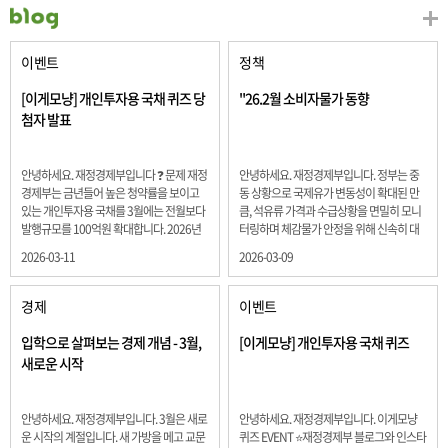
이벤트
정책
[이게모냥] 개인투자용 국채 퀴즈 당
"26.2월 소비자물가 동향
첨자 발표
안녕하세요. 재정경제부입니다 ❓ 문제 재정
안녕하세요. 재정경제부입니다. 정부는 중
경제부는 금년들어 높은 청약률을 보이고
동 상황으로 국제유가 변동성이 확대된 만
있는 개인투자용 국채를 3월에는 전월보다
큼, 석유류 가격과 수급상황을 면밀히 모니
발행규모를 100억원 확대합니다. 2026년
터링하며 체감물가 안정을 위해 신속히 대
3월에 발행 예정인 ⎾개인투자용 국채⏌는
응할 계획 2월 소비자 물가는 2.0% 상승 식
2026-03-11
2026-03-09
5년물 600억원, 10년물 900억원, 20년물
료품과 에너지를 제외하고 추세적 흐름을
300억원입니다. 그렇다면 3월 개인투자용
보여주는 근원물가는 2.3% 상승 향후 지정
국채의 총 발행 예정 금액은 얼마일까요??
학적 요인, 기상여건 등 불확실성이 있는 만
경제
이벤트
보기 ① 1,600억원 ② 1,700억원 ③ 1,800
큼, 정부는 체감물가 안정을 위해 총력을 다
억원 ④ 2,000억원 정답 : 1,800억원 참여해
할 계획입니다. 특히, 최근 중동 상황으로 국
입학으로 살펴보는 경제 개념 - 3월,
[이게모냥] 개인투자용 국채 퀴즈
주신 모든 분들 감사합니다! 당첨자분들에
제유가 변동성이 확대된 만큼, 석유류 가격･
새로운 시작
게는 지난 이벤트 블로그 게시글에 비밀댓
수급 상황을 면밀히 모니터링하고 석유류
글 혹은 인스타그램 개별 DM으로 폼링크를
가격 안정을 위해 신속히 대응할 방침입니
전달드립니다.
다.
안녕하세요. 재정경제부입니다. 3월은 새로
안녕하세요. 재정경제부입니다. 이게모냥
운 시작의 계절입니다. 새 가방을 메고 교문
퀴즈 EVENT ⭐재정경제부 블로그와 인스타