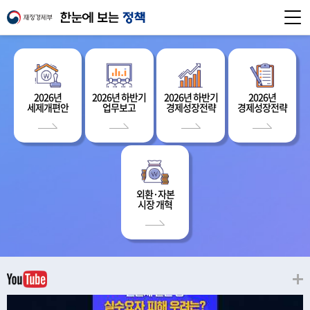
2026년
2026년 하반기
2026년 하반기
2026년
세제개편안
업무보고
경제성장전략
경제성장전략
외환·자본
시장 개혁