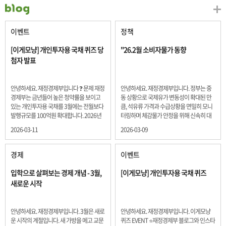
이벤트
정책
[이게모냥] 개인투자용 국채 퀴즈 당
"26.2월 소비자물가 동향
첨자 발표
안녕하세요. 재정경제부입니다 ❓ 문제 재정
안녕하세요. 재정경제부입니다. 정부는 중
경제부는 금년들어 높은 청약률을 보이고
동 상황으로 국제유가 변동성이 확대된 만
있는 개인투자용 국채를 3월에는 전월보다
큼, 석유류 가격과 수급상황을 면밀히 모니
발행규모를 100억원 확대합니다. 2026년
터링하며 체감물가 안정을 위해 신속히 대
3월에 발행 예정인 ⎾개인투자용 국채⏌는
응할 계획 2월 소비자 물가는 2.0% 상승 식
2026-03-11
2026-03-09
5년물 600억원, 10년물 900억원, 20년물
료품과 에너지를 제외하고 추세적 흐름을
300억원입니다. 그렇다면 3월 개인투자용
보여주는 근원물가는 2.3% 상승 향후 지정
국채의 총 발행 예정 금액은 얼마일까요??
학적 요인, 기상여건 등 불확실성이 있는 만
경제
이벤트
보기 ① 1,600억원 ② 1,700억원 ③ 1,800
큼, 정부는 체감물가 안정을 위해 총력을 다
억원 ④ 2,000억원 정답 : 1,800억원 참여해
할 계획입니다. 특히, 최근 중동 상황으로 국
입학으로 살펴보는 경제 개념 - 3월,
[이게모냥] 개인투자용 국채 퀴즈
주신 모든 분들 감사합니다! 당첨자분들에
제유가 변동성이 확대된 만큼, 석유류 가격･
새로운 시작
게는 지난 이벤트 블로그 게시글에 비밀댓
수급 상황을 면밀히 모니터링하고 석유류
글 혹은 인스타그램 개별 DM으로 폼링크를
가격 안정을 위해 신속히 대응할 방침입니
전달드립니다.
다.
안녕하세요. 재정경제부입니다. 3월은 새로
안녕하세요. 재정경제부입니다. 이게모냥
운 시작의 계절입니다. 새 가방을 메고 교문
퀴즈 EVENT ⭐재정경제부 블로그와 인스타