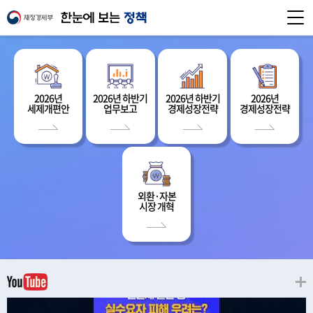
2026년
2026년 하반기
2026년 하반기
2026년
세제개편안
업무보고
경제성장전략
경제성장전략
외환·자본
시장 개혁