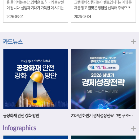
을 들어서는 순간, 입학은 또 하나의 출발선
그램에서 진행되는 이벤트입니다⭐ 아래 문
이 됩니다. 설렘과 기대가 가득한 이 시기는
제를 읽고 알맞은 정답을 선택해 주세요. ❓
단순히 학년이 올라가는 시간이 아니라, 미
문제 재정경제부는 금년들어 높은 청약률
2026-03-04
2026-03-04
래를 준비하는 첫 걸음이기도 합니다. 입학
을 보이고 있는 개인투자용 국채를 3월에는
이라는 순간을 경제의 시각으로 바라보면,
전월보다 발행규모를 100억원 확대합니다.
우리는 한 가지 중요한 개념을 떠올릴 수 있
2026년 3월에 발행 예정인 ⎾개인투자용
습니다. 바로 ‘인적자본(Human Capital)’입
국채⏌는 5년물 600억원, 10년물 900억원,
니다. 배움이 쌓이는 시간, 인적자본 학교에
20년물 300억원입니다. 그렇다면 3월 개인
서의 시간은 지식과 경험을 차곡차곡 쌓아
투자용 국채의 총 발행 예정 금액은 얼마일
가는 과정입니다. 수업을 통해 배우는 전공
까요?? 보기 ① 1,600억원 ② 1,700억원 ③
지식, 친구들과의 협업, 다양한 활동 속에서
1,800억원 ④ 2,000억원 이벤트 안내 응모
얻는 문제 해결 경험은 모두 개인의 역량으
기간: 2026년 3월 4일(수) ~ 3월 9일(월) 경
로 축적됩니다. 경제학에서는 이.......
품: 커피쿠폰 (60명) 참여.......
공장화재 안전 강화 방안
2026년 하반기 경제성장전략 - 3편 구조적 문제 대응