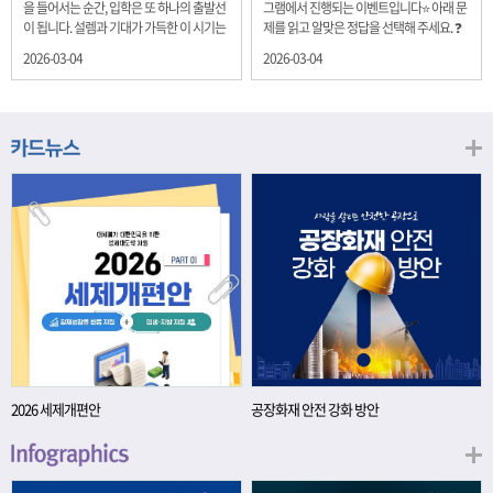
을 들어서는 순간, 입학은 또 하나의 출발선
그램에서 진행되는 이벤트입니다⭐ 아래 문
이 됩니다. 설렘과 기대가 가득한 이 시기는
제를 읽고 알맞은 정답을 선택해 주세요. ❓
단순히 학년이 올라가는 시간이 아니라, 미
문제 재정경제부는 금년들어 높은 청약률
2026-03-04
2026-03-04
래를 준비하는 첫 걸음이기도 합니다. 입학
을 보이고 있는 개인투자용 국채를 3월에는
이라는 순간을 경제의 시각으로 바라보면,
전월보다 발행규모를 100억원 확대합니다.
우리는 한 가지 중요한 개념을 떠올릴 수 있
2026년 3월에 발행 예정인 ⎾개인투자용
습니다. 바로 ‘인적자본(Human Capital)’입
국채⏌는 5년물 600억원, 10년물 900억원,
니다. 배움이 쌓이는 시간, 인적자본 학교에
20년물 300억원입니다. 그렇다면 3월 개인
서의 시간은 지식과 경험을 차곡차곡 쌓아
투자용 국채의 총 발행 예정 금액은 얼마일
가는 과정입니다. 수업을 통해 배우는 전공
까요?? 보기 ① 1,600억원 ② 1,700억원 ③
지식, 친구들과의 협업, 다양한 활동 속에서
1,800억원 ④ 2,000억원 이벤트 안내 응모
얻는 문제 해결 경험은 모두 개인의 역량으
기간: 2026년 3월 4일(수) ~ 3월 9일(월) 경
로 축적됩니다. 경제학에서는 이.......
품: 커피쿠폰 (60명) 참여.......
2026 세제개편안
공장화재 안전 강화 방안