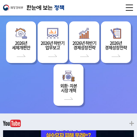
2026년
2026년 하반기
2026년 하반기
2026년
세제개편안
업무보고
경제성장전략
경제성장전략
외환·자본
시장 개혁