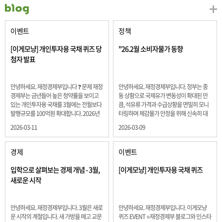
이벤트
정책
[이게모냥] 개인투자용 국채 퀴즈 당
"26.2월 소비자물가 동향
첨자 발표
안녕하세요. 재정경제부입니다 ❓ 문제 재정
안녕하세요. 재정경제부입니다. 정부는 중
경제부는 금년들어 높은 청약률을 보이고
동 상황으로 국제유가 변동성이 확대된 만
있는 개인투자용 국채를 3월에는 전월보다
큼, 석유류 가격과 수급상황을 면밀히 모니
발행규모를 100억원 확대합니다. 2026년
터링하며 체감물가 안정을 위해 신속히 대
3월에 발행 예정인 ⎾개인투자용 국채⏌는
응할 계획 2월 소비자 물가는 2.0% 상승 식
2026-03-11
2026-03-09
5년물 600억원, 10년물 900억원, 20년물
료품과 에너지를 제외하고 추세적 흐름을
300억원입니다. 그렇다면 3월 개인투자용
보여주는 근원물가는 2.3% 상승 향후 지정
국채의 총 발행 예정 금액은 얼마일까요??
학적 요인, 기상여건 등 불확실성이 있는 만
경제
이벤트
보기 ① 1,600억원 ② 1,700억원 ③ 1,800
큼, 정부는 체감물가 안정을 위해 총력을 다
억원 ④ 2,000억원 정답 : 1,800억원 참여해
할 계획입니다. 특히, 최근 중동 상황으로 국
입학으로 살펴보는 경제 개념 - 3월,
[이게모냥] 개인투자용 국채 퀴즈
주신 모든 분들 감사합니다! 당첨자분들에
제유가 변동성이 확대된 만큼, 석유류 가격･
새로운 시작
게는 지난 이벤트 블로그 게시글에 비밀댓
수급 상황을 면밀히 모니터링하고 석유류
글 혹은 인스타그램 개별 DM으로 폼링크를
가격 안정을 위해 신속히 대응할 방침입니
전달드립니다.
다.
안녕하세요. 재정경제부입니다. 3월은 새로
안녕하세요. 재정경제부입니다. 이게모냥
운 시작의 계절입니다. 새 가방을 메고 교문
퀴즈 EVENT ⭐재정경제부 블로그와 인스타