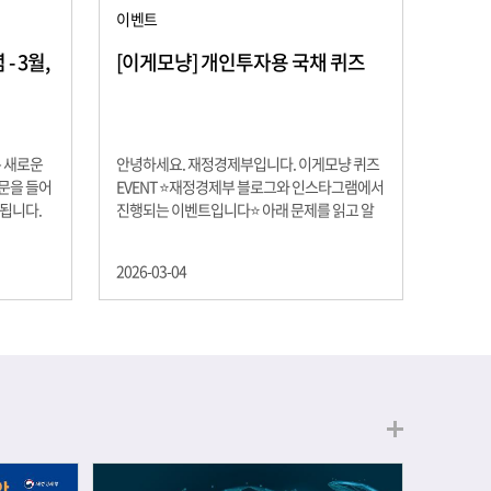
이벤트
 3월,
[이게모냥] 개인투자용 국채 퀴즈
은 새로운
안녕하세요. 재정경제부입니다. 이게모냥 퀴즈
교문을 들어
EVENT ⭐재정경제부 블로그와 인스타그램에서
 됩니다.
진행되는 이벤트입니다⭐ 아래 문제를 읽고 알
히 학년이
맞은 정답을 선택해 주세요. ❓ 문제 재정경제부
하는 첫 걸
는 금년들어 높은 청약률을 보이고 있는 개인투
2026-03-04
경제의 시
자용 국채를 3월에는 전월보다 발행규모를 100
요한 개념을
억원 확대합니다. 2026년 3월에 발행 예정인 ⎾
uman
개인투자용 국채⏌는 5년물 600억원, 10년물
, 인적자본
900억원, 20년물 300억원입니다. 그렇다면 3월
곡차곡 쌓
개인투자용 국채의 총 발행 예정 금액은 얼마일
는 전공 지
까요?? 보기 ① 1,600억원 ② 1,700억원 ③
에서 얻는
1,800억원 ④ 2,000억원 이벤트 안내 응모기간:
로 축적됩
2026년 3월 4일(수) ~ 3월 9일(월) 경품: 커피쿠
폰 (60명) 참여.......