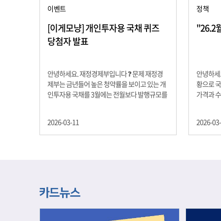
이벤트
정책
[이게모냥] 개인투자용 국채 퀴즈
"26.
당첨자 발표
안녕하세요. 재정경제부입니다 ❓ 문제 재정경
안녕하세요
제부는 금년들어 높은 청약률을 보이고 있는 개
황으로 국
인투자용 국채를 3월에는 전월보다 발행규모를
가격과 
100억원 확대합니다. 2026년 3월에 발행 예정
물가 안정
인 ⎾개인투자용 국채⏌는 5년물 600억원, 10
자 물가는
2026-03-11
2026-03
년물 900억원, 20년물 300억원입니다. 그렇다
고 추세적
면 3월 개인투자용 국채의 총 발행 예정 금액은
승 향후 
얼마일까요?? 보기 ① 1,600억원 ② 1,700억원
있는 만큼
③ 1,800억원 ④ 2,000억원 정답 : 1,800억원 참
다할 계획
여해 주신 모든 분들 감사합니다! 당첨자분들에
제유가 변
게는 지난 이벤트 블로그 게시글에 비밀댓글 혹
급 상황을
은 인스타그램 개별 DM으로 폼링크를 전달드립
정을 위해
니다.