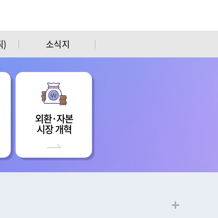
)
소식지
외환·자본
시장 개혁