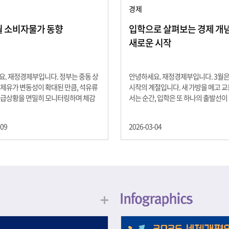
경제
2월 소비자물가 동향
입학으로 살펴보는 경제 개념 -
새로운 시작
. 재정경제부입니다. 정부는 중동 상
안녕하세요. 재정경제부입니다. 3월
제유가 변동성이 확대된 만큼, 석유류
시작의 계절입니다. 새 가방을 메고 
수급상황을 면밀히 모니터링하며 체감
서는 순간, 입학은 또 하나의 출발선이
을 위해 신속히 대응할 계획 2월 소비
설렘과 기대가 가득한 이 시기는 단순
 2.0% 상승 식료품과 에너지를 제외하
올라가는 시간이 아니라, 미래를 준비
-09
2026-03-04
 흐름을 보여주는 근원물가는 2.3% 상
음이기도 합니다. 입학이라는 순간을 
지정학적 요인, 기상여건 등 불확실성이
각으로 바라보면, 우리는 한 가지 중
, 정부는 체감물가 안정을 위해 총력을
떠올릴 수 있습니다. 바로 ‘인적자본(H
입니다. 특히, 최근 중동 상황으로 국
Capital)’입니다. 배움이 쌓이는 시간
동성이 확대된 만큼, 석유류 가격･수
학교에서의 시간은 지식과 경험을 차
 면밀히 모니터링하고 석유류 가격 안
아가는 과정입니다. 수업을 통해 배우
 신속히 대응할 방침입니다.
식, 친구들과의 협업, 다양한 활동 속
문제 해결 경험은 모두 개인의 역량으
니다. 경제학에서는 이.......