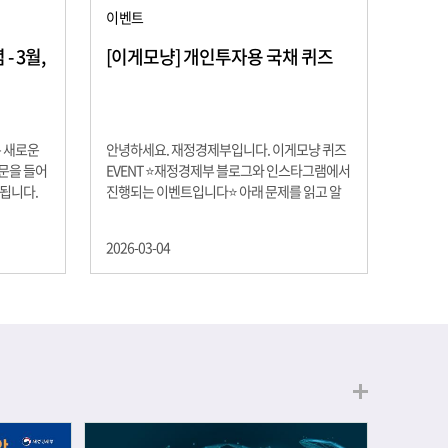
이벤트
 3월,
[이게모냥] 개인투자용 국채 퀴즈
은 새로운
안녕하세요. 재정경제부입니다. 이게모냥 퀴즈
교문을 들어
EVENT ⭐재정경제부 블로그와 인스타그램에서
 됩니다.
진행되는 이벤트입니다⭐ 아래 문제를 읽고 알
히 학년이
맞은 정답을 선택해 주세요. ❓ 문제 재정경제부
하는 첫 걸
는 금년들어 높은 청약률을 보이고 있는 개인투
2026-03-04
경제의 시
자용 국채를 3월에는 전월보다 발행규모를 100
요한 개념을
억원 확대합니다. 2026년 3월에 발행 예정인 ⎾
uman
개인투자용 국채⏌는 5년물 600억원, 10년물
, 인적자본
900억원, 20년물 300억원입니다. 그렇다면 3월
곡차곡 쌓
개인투자용 국채의 총 발행 예정 금액은 얼마일
는 전공 지
까요?? 보기 ① 1,600억원 ② 1,700억원 ③
에서 얻는
1,800억원 ④ 2,000억원 이벤트 안내 응모기간:
로 축적됩
2026년 3월 4일(수) ~ 3월 9일(월) 경품: 커피쿠
폰 (60명) 참여.......