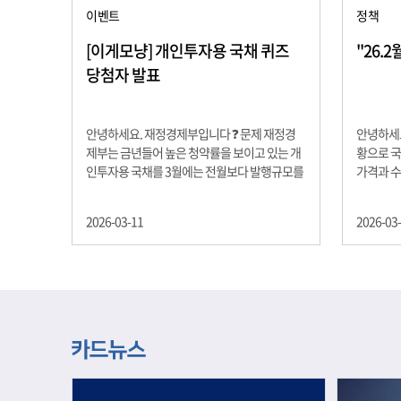
이벤트
정책
[이게모냥] 개인투자용 국채 퀴즈
"26.
당첨자 발표
안녕하세요. 재정경제부입니다 ❓ 문제 재정경
안녕하세요
제부는 금년들어 높은 청약률을 보이고 있는 개
황으로 국
인투자용 국채를 3월에는 전월보다 발행규모를
가격과 
100억원 확대합니다. 2026년 3월에 발행 예정
물가 안정
인 ⎾개인투자용 국채⏌는 5년물 600억원, 10
자 물가는
2026-03-11
2026-03
년물 900억원, 20년물 300억원입니다. 그렇다
고 추세적
면 3월 개인투자용 국채의 총 발행 예정 금액은
승 향후 
얼마일까요?? 보기 ① 1,600억원 ② 1,700억원
있는 만큼
③ 1,800억원 ④ 2,000억원 정답 : 1,800억원 참
다할 계획
여해 주신 모든 분들 감사합니다! 당첨자분들에
제유가 변
게는 지난 이벤트 블로그 게시글에 비밀댓글 혹
급 상황을
은 인스타그램 개별 DM으로 폼링크를 전달드립
정을 위해
니다.