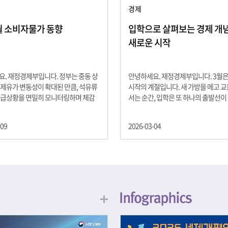
경제
2월 소비자물가 동향
입학으로 살펴보는 경제 개념 -
새로운 시작
. 재정경제부입니다. 정부는 중동 상
안녕하세요. 재정경제부입니다. 3월
제유가 변동성이 확대된 만큼, 석유류
시작의 계절입니다. 새 가방을 메고 
수급상황을 면밀히 모니터링하며 체감
서는 순간, 입학은 또 하나의 출발선이
을 위해 신속히 대응할 계획 2월 소비
설렘과 기대가 가득한 이 시기는 단순
 2.0% 상승 식료품과 에너지를 제외하
올라가는 시간이 아니라, 미래를 준비
-09
2026-03-04
 흐름을 보여주는 근원물가는 2.3% 상
음이기도 합니다. 입학이라는 순간을 
지정학적 요인, 기상여건 등 불확실성이
각으로 바라보면, 우리는 한 가지 중
, 정부는 체감물가 안정을 위해 총력을
떠올릴 수 있습니다. 바로 ‘인적자본(H
입니다. 특히, 최근 중동 상황으로 국
Capital)’입니다. 배움이 쌓이는 시간
동성이 확대된 만큼, 석유류 가격･수
학교에서의 시간은 지식과 경험을 차
 면밀히 모니터링하고 석유류 가격 안
아가는 과정입니다. 수업을 통해 배우
 신속히 대응할 방침입니다.
식, 친구들과의 협업, 다양한 활동 속
문제 해결 경험은 모두 개인의 역량으
니다. 경제학에서는 이.......