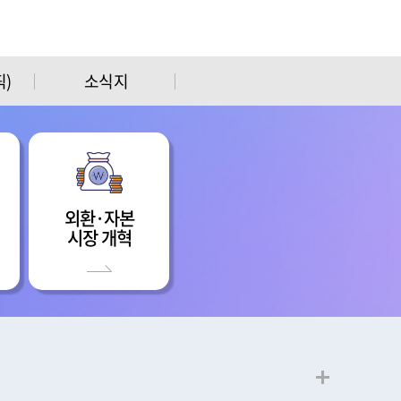
)
소식지
외환·자본
시장 개혁