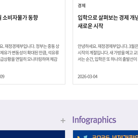
경제
2월 소비자물가 동향
입학으로 살펴보는 경제 개념 -
새로운 시작
. 재정경제부입니다. 정부는 중동 상
안녕하세요. 재정경제부입니다. 3월
제유가 변동성이 확대된 만큼, 석유류
시작의 계절입니다. 새 가방을 메고 
수급상황을 면밀히 모니터링하며 체감
서는 순간, 입학은 또 하나의 출발선이
을 위해 신속히 대응할 계획 2월 소비
설렘과 기대가 가득한 이 시기는 단순
 2.0% 상승 식료품과 에너지를 제외하
올라가는 시간이 아니라, 미래를 준비
-09
2026-03-04
 흐름을 보여주는 근원물가는 2.3% 상
음이기도 합니다. 입학이라는 순간을 
지정학적 요인, 기상여건 등 불확실성이
각으로 바라보면, 우리는 한 가지 중
, 정부는 체감물가 안정을 위해 총력을
떠올릴 수 있습니다. 바로 ‘인적자본(H
입니다. 특히, 최근 중동 상황으로 국
Capital)’입니다. 배움이 쌓이는 시간
동성이 확대된 만큼, 석유류 가격･수
학교에서의 시간은 지식과 경험을 차
 면밀히 모니터링하고 석유류 가격 안
아가는 과정입니다. 수업을 통해 배우
 신속히 대응할 방침입니다.
식, 친구들과의 협업, 다양한 활동 속
문제 해결 경험은 모두 개인의 역량으
니다. 경제학에서는 이.......