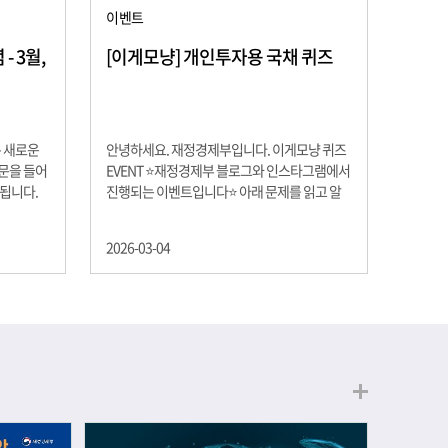
이벤트
 3월,
[이게모냥] 개인투자용 국채 퀴즈
은 새로운
안녕하세요. 재정경제부입니다. 이게모냥 퀴즈
교문을 들어
EVENT ⭐재정경제부 블로그와 인스타그램에서
 됩니다.
진행되는 이벤트입니다⭐ 아래 문제를 읽고 알
히 학년이
맞은 정답을 선택해 주세요. ❓ 문제 재정경제부
하는 첫 걸
는 금년들어 높은 청약률을 보이고 있는 개인투
2026-03-04
경제의 시
자용 국채를 3월에는 전월보다 발행규모를 100
요한 개념을
억원 확대합니다. 2026년 3월에 발행 예정인 ⎾
uman
개인투자용 국채⏌는 5년물 600억원, 10년물
, 인적자본
900억원, 20년물 300억원입니다. 그렇다면 3월
곡차곡 쌓
개인투자용 국채의 총 발행 예정 금액은 얼마일
는 전공 지
까요?? 보기 ① 1,600억원 ② 1,700억원 ③
에서 얻는
1,800억원 ④ 2,000억원 이벤트 안내 응모기간:
로 축적됩
2026년 3월 4일(수) ~ 3월 9일(월) 경품: 커피쿠
폰 (60명) 참여.......