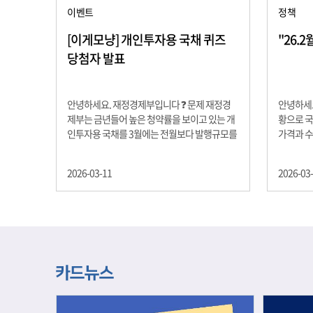
이벤트
정책
[이게모냥] 개인투자용 국채 퀴즈
"26.
당첨자 발표
안녕하세요. 재정경제부입니다 ❓ 문제 재정경
안녕하세요
제부는 금년들어 높은 청약률을 보이고 있는 개
황으로 국
인투자용 국채를 3월에는 전월보다 발행규모를
가격과 
100억원 확대합니다. 2026년 3월에 발행 예정
물가 안정
인 ⎾개인투자용 국채⏌는 5년물 600억원, 10
자 물가는
2026-03-11
2026-03
년물 900억원, 20년물 300억원입니다. 그렇다
고 추세적
면 3월 개인투자용 국채의 총 발행 예정 금액은
승 향후 
얼마일까요?? 보기 ① 1,600억원 ② 1,700억원
있는 만큼
③ 1,800억원 ④ 2,000억원 정답 : 1,800억원 참
다할 계획
여해 주신 모든 분들 감사합니다! 당첨자분들에
제유가 변
게는 지난 이벤트 블로그 게시글에 비밀댓글 혹
급 상황을
은 인스타그램 개별 DM으로 폼링크를 전달드립
정을 위해
니다.