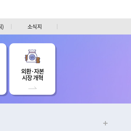
)
소식지
외환·자본
시장 개혁