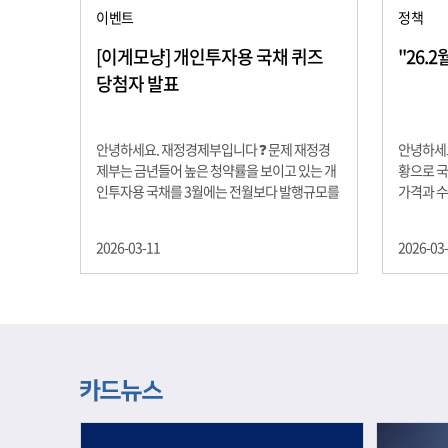
이벤트
정책
[이게모냥] 개인투자용 국채 퀴즈
"26.
당첨자 발표
안녕하세요. 재정경제부입니다 ❓ 문제 재정경
안녕하세요
제부는 금년들어 높은 청약률을 보이고 있는 개
황으로 국
인투자용 국채를 3월에는 전월보다 발행규모를
가격과 
100억원 확대합니다. 2026년 3월에 발행 예정
물가 안정
인 ⎾개인투자용 국채⏌는 5년물 600억원, 10
자 물가는
2026-03-11
2026-03
년물 900억원, 20년물 300억원입니다. 그렇다
고 추세적
면 3월 개인투자용 국채의 총 발행 예정 금액은
승 향후 
얼마일까요?? 보기 ① 1,600억원 ② 1,700억원
있는 만큼
③ 1,800억원 ④ 2,000억원 정답 : 1,800억원 참
다할 계획
여해 주신 모든 분들 감사합니다! 당첨자분들에
제유가 변
게는 지난 이벤트 블로그 게시글에 비밀댓글 혹
급 상황을
은 인스타그램 개별 DM으로 폼링크를 전달드립
정을 위해
니다.