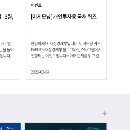
이벤트
 3월,
[이게모냥] 개인투자용 국채 퀴즈
은 새로운
안녕하세요. 재정경제부입니다. 이게모냥 퀴즈
교문을 들어
EVENT ⭐재정경제부 블로그와 인스타그램에서
 됩니다.
진행되는 이벤트입니다⭐ 아래 문제를 읽고 알
히 학년이
맞은 정답을 선택해 주세요. ❓ 문제 재정경제부
하는 첫 걸
는 금년들어 높은 청약률을 보이고 있는 개인투
2026-03-04
경제의 시
자용 국채를 3월에는 전월보다 발행규모를 100
요한 개념을
억원 확대합니다. 2026년 3월에 발행 예정인 ⎾
uman
개인투자용 국채⏌는 5년물 600억원, 10년물
, 인적자본
900억원, 20년물 300억원입니다. 그렇다면 3월
곡차곡 쌓
개인투자용 국채의 총 발행 예정 금액은 얼마일
는 전공 지
까요?? 보기 ① 1,600억원 ② 1,700억원 ③
에서 얻는
1,800억원 ④ 2,000억원 이벤트 안내 응모기간:
로 축적됩
2026년 3월 4일(수) ~ 3월 9일(월) 경품: 커피쿠
폰 (60명) 참여.......