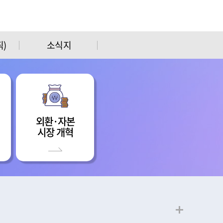
)
소식지
외환·자본
시장 개혁