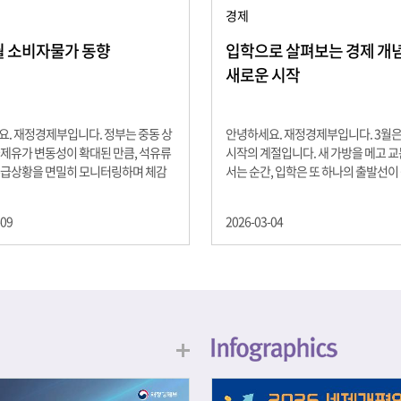
경제
2월 소비자물가 동향
입학으로 살펴보는 경제 개념 -
새로운 시작
. 재정경제부입니다. 정부는 중동 상
안녕하세요. 재정경제부입니다. 3월
제유가 변동성이 확대된 만큼, 석유류
시작의 계절입니다. 새 가방을 메고 
수급상황을 면밀히 모니터링하며 체감
서는 순간, 입학은 또 하나의 출발선이
을 위해 신속히 대응할 계획 2월 소비
설렘과 기대가 가득한 이 시기는 단순
 2.0% 상승 식료품과 에너지를 제외하
올라가는 시간이 아니라, 미래를 준비
-09
2026-03-04
 흐름을 보여주는 근원물가는 2.3% 상
음이기도 합니다. 입학이라는 순간을 
지정학적 요인, 기상여건 등 불확실성이
각으로 바라보면, 우리는 한 가지 중
, 정부는 체감물가 안정을 위해 총력을
떠올릴 수 있습니다. 바로 ‘인적자본(H
입니다. 특히, 최근 중동 상황으로 국
Capital)’입니다. 배움이 쌓이는 시간
동성이 확대된 만큼, 석유류 가격･수
학교에서의 시간은 지식과 경험을 차
 면밀히 모니터링하고 석유류 가격 안
아가는 과정입니다. 수업을 통해 배우
 신속히 대응할 방침입니다.
식, 친구들과의 협업, 다양한 활동 속
문제 해결 경험은 모두 개인의 역량으
니다. 경제학에서는 이.......