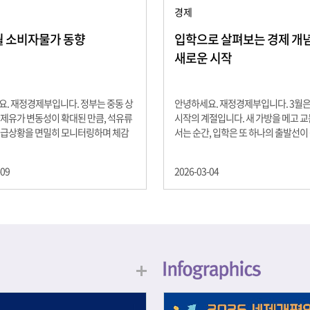
경제
2월 소비자물가 동향
입학으로 살펴보는 경제 개념 -
새로운 시작
. 재정경제부입니다. 정부는 중동 상
안녕하세요. 재정경제부입니다. 3월
제유가 변동성이 확대된 만큼, 석유류
시작의 계절입니다. 새 가방을 메고 
수급상황을 면밀히 모니터링하며 체감
서는 순간, 입학은 또 하나의 출발선이
을 위해 신속히 대응할 계획 2월 소비
설렘과 기대가 가득한 이 시기는 단순
 2.0% 상승 식료품과 에너지를 제외하
올라가는 시간이 아니라, 미래를 준비
-09
2026-03-04
 흐름을 보여주는 근원물가는 2.3% 상
음이기도 합니다. 입학이라는 순간을 
지정학적 요인, 기상여건 등 불확실성이
각으로 바라보면, 우리는 한 가지 중
, 정부는 체감물가 안정을 위해 총력을
떠올릴 수 있습니다. 바로 ‘인적자본(H
입니다. 특히, 최근 중동 상황으로 국
Capital)’입니다. 배움이 쌓이는 시간
동성이 확대된 만큼, 석유류 가격･수
학교에서의 시간은 지식과 경험을 차
 면밀히 모니터링하고 석유류 가격 안
아가는 과정입니다. 수업을 통해 배우
 신속히 대응할 방침입니다.
식, 친구들과의 협업, 다양한 활동 속
문제 해결 경험은 모두 개인의 역량으
니다. 경제학에서는 이.......