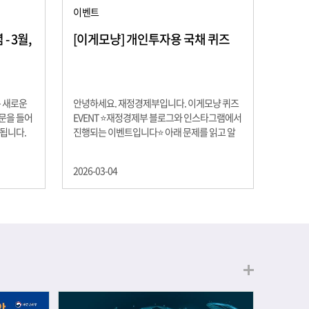
이벤트
 3월,
[이게모냥] 개인투자용 국채 퀴즈
은 새로운
안녕하세요. 재정경제부입니다. 이게모냥 퀴즈
교문을 들어
EVENT ⭐재정경제부 블로그와 인스타그램에서
 됩니다.
진행되는 이벤트입니다⭐ 아래 문제를 읽고 알
히 학년이
맞은 정답을 선택해 주세요. ❓ 문제 재정경제부
하는 첫 걸
는 금년들어 높은 청약률을 보이고 있는 개인투
2026-03-04
경제의 시
자용 국채를 3월에는 전월보다 발행규모를 100
요한 개념을
억원 확대합니다. 2026년 3월에 발행 예정인 ⎾
uman
개인투자용 국채⏌는 5년물 600억원, 10년물
, 인적자본
900억원, 20년물 300억원입니다. 그렇다면 3월
곡차곡 쌓
개인투자용 국채의 총 발행 예정 금액은 얼마일
는 전공 지
까요?? 보기 ① 1,600억원 ② 1,700억원 ③
에서 얻는
1,800억원 ④ 2,000억원 이벤트 안내 응모기간:
로 축적됩
2026년 3월 4일(수) ~ 3월 9일(월) 경품: 커피쿠
폰 (60명) 참여.......