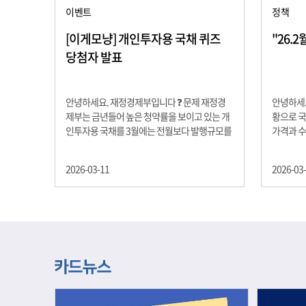
이벤트
정책
[이게모냥] 개인투자용 국채 퀴즈
"26.
당첨자 발표
안녕하세요. 재정경제부입니다 ❓ 문제 재정경
안녕하세요
제부는 금년들어 높은 청약률을 보이고 있는 개
황으로 국
인투자용 국채를 3월에는 전월보다 발행규모를
가격과 
100억원 확대합니다. 2026년 3월에 발행 예정
물가 안정
인 ⎾개인투자용 국채⏌는 5년물 600억원, 10
자 물가는
2026-03-11
2026-03
년물 900억원, 20년물 300억원입니다. 그렇다
고 추세적
면 3월 개인투자용 국채의 총 발행 예정 금액은
승 향후 
얼마일까요?? 보기 ① 1,600억원 ② 1,700억원
있는 만큼
③ 1,800억원 ④ 2,000억원 정답 : 1,800억원 참
다할 계획
여해 주신 모든 분들 감사합니다! 당첨자분들에
제유가 변
게는 지난 이벤트 블로그 게시글에 비밀댓글 혹
급 상황을
은 인스타그램 개별 DM으로 폼링크를 전달드립
정을 위해
니다.