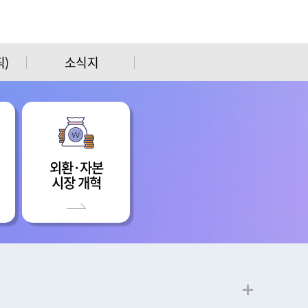
)
소식지
외환·자본
시장 개혁