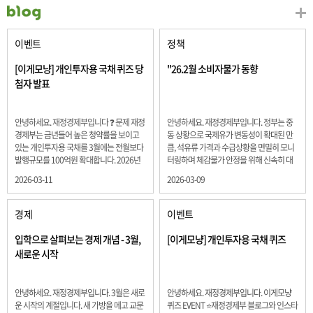
이벤트
정책
[이게모냥] 개인투자용 국채 퀴즈 당
"26.2월 소비자물가 동향
첨자 발표
안녕하세요. 재정경제부입니다 ❓ 문제 재정
안녕하세요. 재정경제부입니다. 정부는 중
경제부는 금년들어 높은 청약률을 보이고
동 상황으로 국제유가 변동성이 확대된 만
있는 개인투자용 국채를 3월에는 전월보다
큼, 석유류 가격과 수급상황을 면밀히 모니
발행규모를 100억원 확대합니다. 2026년
터링하며 체감물가 안정을 위해 신속히 대
3월에 발행 예정인 ⎾개인투자용 국채⏌는
응할 계획 2월 소비자 물가는 2.0% 상승 식
2026-03-11
2026-03-09
5년물 600억원, 10년물 900억원, 20년물
료품과 에너지를 제외하고 추세적 흐름을
300억원입니다. 그렇다면 3월 개인투자용
보여주는 근원물가는 2.3% 상승 향후 지정
국채의 총 발행 예정 금액은 얼마일까요??
학적 요인, 기상여건 등 불확실성이 있는 만
경제
이벤트
보기 ① 1,600억원 ② 1,700억원 ③ 1,800
큼, 정부는 체감물가 안정을 위해 총력을 다
억원 ④ 2,000억원 정답 : 1,800억원 참여해
할 계획입니다. 특히, 최근 중동 상황으로 국
입학으로 살펴보는 경제 개념 - 3월,
[이게모냥] 개인투자용 국채 퀴즈
주신 모든 분들 감사합니다! 당첨자분들에
제유가 변동성이 확대된 만큼, 석유류 가격･
새로운 시작
게는 지난 이벤트 블로그 게시글에 비밀댓
수급 상황을 면밀히 모니터링하고 석유류
글 혹은 인스타그램 개별 DM으로 폼링크를
가격 안정을 위해 신속히 대응할 방침입니
전달드립니다.
다.
안녕하세요. 재정경제부입니다. 3월은 새로
안녕하세요. 재정경제부입니다. 이게모냥
운 시작의 계절입니다. 새 가방을 메고 교문
퀴즈 EVENT ⭐재정경제부 블로그와 인스타