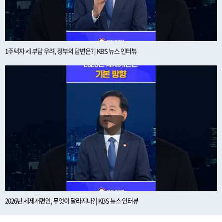
1주택자 세 부담 우려, 정부의 답변은? | KBS 뉴스 인터뷰
2026년 세제개편안, 무엇이 달라지나? | KBS 뉴스 인터뷰