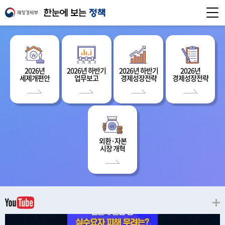
2026년
2026년 하반기
2026년 하반기
2026년
세제개편안
업무보고
경제성장전략
경제성장전략
외환·자본
시장 개혁