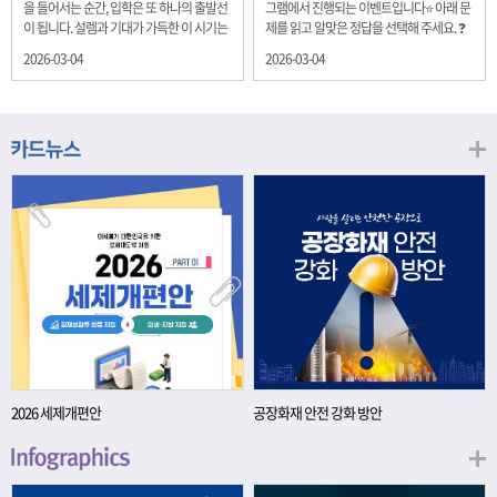
을 들어서는 순간, 입학은 또 하나의 출발선
그램에서 진행되는 이벤트입니다⭐ 아래 문
이 됩니다. 설렘과 기대가 가득한 이 시기는
제를 읽고 알맞은 정답을 선택해 주세요. ❓
단순히 학년이 올라가는 시간이 아니라, 미
문제 재정경제부는 금년들어 높은 청약률
2026-03-04
2026-03-04
래를 준비하는 첫 걸음이기도 합니다. 입학
을 보이고 있는 개인투자용 국채를 3월에는
이라는 순간을 경제의 시각으로 바라보면,
전월보다 발행규모를 100억원 확대합니다.
우리는 한 가지 중요한 개념을 떠올릴 수 있
2026년 3월에 발행 예정인 ⎾개인투자용
습니다. 바로 ‘인적자본(Human Capital)’입
국채⏌는 5년물 600억원, 10년물 900억원,
니다. 배움이 쌓이는 시간, 인적자본 학교에
20년물 300억원입니다. 그렇다면 3월 개인
서의 시간은 지식과 경험을 차곡차곡 쌓아
투자용 국채의 총 발행 예정 금액은 얼마일
가는 과정입니다. 수업을 통해 배우는 전공
까요?? 보기 ① 1,600억원 ② 1,700억원 ③
지식, 친구들과의 협업, 다양한 활동 속에서
1,800억원 ④ 2,000억원 이벤트 안내 응모
얻는 문제 해결 경험은 모두 개인의 역량으
기간: 2026년 3월 4일(수) ~ 3월 9일(월) 경
로 축적됩니다. 경제학에서는 이.......
품: 커피쿠폰 (60명) 참여.......
2026 세제개편안
공장화재 안전 강화 방안