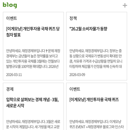
이벤트
정책
[이게모냥] 개인투자용 국채 퀴즈 당
"26.2월 소비자물가 동향
첨자 발표
안녕하세요. 재정경제부입니다 ❓ 문제 재정
안녕하세요. 재정경제부입니다. 정부는 중
경제부는 금년들어 높은 청약률을 보이고
동 상황으로 국제유가 변동성이 확대된 만
있는 개인투자용 국채를 3월에는 전월보다
큼, 석유류 가격과 수급상황을 면밀히 모니
발행규모를 100억원 확대합니다. 2026년
터링하며 체감물가 안정을 위해 신속히 대
3월에 발행 예정인 ⎾개인투자용 국채⏌는
응할 계획 2월 소비자 물가는 2.0% 상승 식
2026-03-11
2026-03-09
5년물 600억원, 10년물 900억원, 20년물
료품과 에너지를 제외하고 추세적 흐름을
300억원입니다. 그렇다면 3월 개인투자용
보여주는 근원물가는 2.3% 상승 향후 지정
국채의 총 발행 예정 금액은 얼마일까요??
학적 요인, 기상여건 등 불확실성이 있는 만
경제
이벤트
보기 ① 1,600억원 ② 1,700억원 ③ 1,800
큼, 정부는 체감물가 안정을 위해 총력을 다
억원 ④ 2,000억원 정답 : 1,800억원 참여해
할 계획입니다. 특히, 최근 중동 상황으로 국
입학으로 살펴보는 경제 개념 - 3월,
[이게모냥] 개인투자용 국채 퀴즈
주신 모든 분들 감사합니다! 당첨자분들에
제유가 변동성이 확대된 만큼, 석유류 가격･
새로운 시작
게는 지난 이벤트 블로그 게시글에 비밀댓
수급 상황을 면밀히 모니터링하고 석유류
글 혹은 인스타그램 개별 DM으로 폼링크를
가격 안정을 위해 신속히 대응할 방침입니
전달드립니다.
다.
안녕하세요. 재정경제부입니다. 3월은 새로
안녕하세요. 재정경제부입니다. 이게모냥
운 시작의 계절입니다. 새 가방을 메고 교문
퀴즈 EVENT ⭐재정경제부 블로그와 인스타