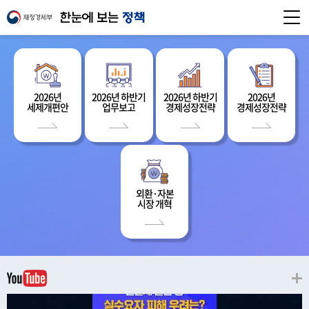
2026년
2026년 하반기
2026년 하반기
2026년
세제개편안
업무보고
경제성장전략
경제성장전략
외환·자본
시장 개혁