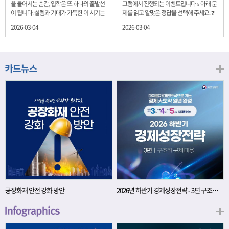
을 들어서는 순간, 입학은 또 하나의 출발선
그램에서 진행되는 이벤트입니다⭐ 아래 문
이 됩니다. 설렘과 기대가 가득한 이 시기는
제를 읽고 알맞은 정답을 선택해 주세요. ❓
단순히 학년이 올라가는 시간이 아니라, 미
문제 재정경제부는 금년들어 높은 청약률
2026-03-04
2026-03-04
래를 준비하는 첫 걸음이기도 합니다. 입학
을 보이고 있는 개인투자용 국채를 3월에는
이라는 순간을 경제의 시각으로 바라보면,
전월보다 발행규모를 100억원 확대합니다.
우리는 한 가지 중요한 개념을 떠올릴 수 있
2026년 3월에 발행 예정인 ⎾개인투자용
습니다. 바로 ‘인적자본(Human Capital)’입
국채⏌는 5년물 600억원, 10년물 900억원,
니다. 배움이 쌓이는 시간, 인적자본 학교에
20년물 300억원입니다. 그렇다면 3월 개인
서의 시간은 지식과 경험을 차곡차곡 쌓아
투자용 국채의 총 발행 예정 금액은 얼마일
가는 과정입니다. 수업을 통해 배우는 전공
까요?? 보기 ① 1,600억원 ② 1,700억원 ③
지식, 친구들과의 협업, 다양한 활동 속에서
1,800억원 ④ 2,000억원 이벤트 안내 응모
얻는 문제 해결 경험은 모두 개인의 역량으
기간: 2026년 3월 4일(수) ~ 3월 9일(월) 경
로 축적됩니다. 경제학에서는 이.......
품: 커피쿠폰 (60명) 참여.......
공장화재 안전 강화 방안
2026년 하반기 경제성장전략 - 3편 구조적 문제 대응