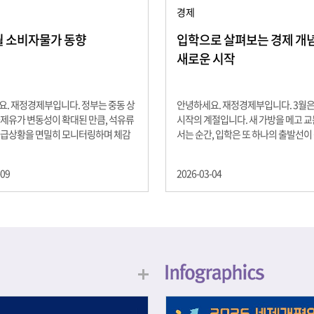
경제
2월 소비자물가 동향
입학으로 살펴보는 경제 개념 -
새로운 시작
. 재정경제부입니다. 정부는 중동 상
안녕하세요. 재정경제부입니다. 3월
제유가 변동성이 확대된 만큼, 석유류
시작의 계절입니다. 새 가방을 메고 
수급상황을 면밀히 모니터링하며 체감
서는 순간, 입학은 또 하나의 출발선이
을 위해 신속히 대응할 계획 2월 소비
설렘과 기대가 가득한 이 시기는 단순
 2.0% 상승 식료품과 에너지를 제외하
올라가는 시간이 아니라, 미래를 준비
-09
2026-03-04
 흐름을 보여주는 근원물가는 2.3% 상
음이기도 합니다. 입학이라는 순간을 
지정학적 요인, 기상여건 등 불확실성이
각으로 바라보면, 우리는 한 가지 중
, 정부는 체감물가 안정을 위해 총력을
떠올릴 수 있습니다. 바로 ‘인적자본(H
입니다. 특히, 최근 중동 상황으로 국
Capital)’입니다. 배움이 쌓이는 시간
동성이 확대된 만큼, 석유류 가격･수
학교에서의 시간은 지식과 경험을 차
 면밀히 모니터링하고 석유류 가격 안
아가는 과정입니다. 수업을 통해 배우
 신속히 대응할 방침입니다.
식, 친구들과의 협업, 다양한 활동 속
문제 해결 경험은 모두 개인의 역량으
니다. 경제학에서는 이.......