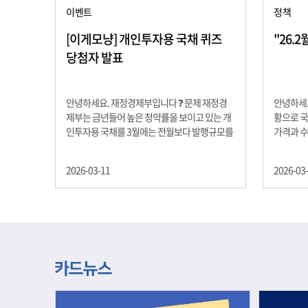
이벤트
정책
[이게모냥] 개인투자용 국채 퀴즈
"26.
당첨자 발표
안녕하세요. 재정경제부입니다 ❓ 문제 재정경
안녕하세요
제부는 금년들어 높은 청약률을 보이고 있는 개
황으로 국
인투자용 국채를 3월에는 전월보다 발행규모를
가격과 
100억원 확대합니다. 2026년 3월에 발행 예정
물가 안정
인 ⎾개인투자용 국채⏌는 5년물 600억원, 10
자 물가는
2026-03-11
2026-03
년물 900억원, 20년물 300억원입니다. 그렇다
고 추세적
면 3월 개인투자용 국채의 총 발행 예정 금액은
승 향후 
얼마일까요?? 보기 ① 1,600억원 ② 1,700억원
있는 만큼
③ 1,800억원 ④ 2,000억원 정답 : 1,800억원 참
다할 계획
여해 주신 모든 분들 감사합니다! 당첨자분들에
제유가 변
게는 지난 이벤트 블로그 게시글에 비밀댓글 혹
급 상황을
은 인스타그램 개별 DM으로 폼링크를 전달드립
정을 위해
니다.