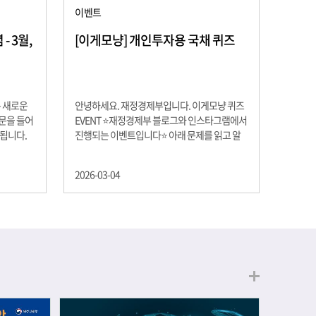
이벤트
 3월,
[이게모냥] 개인투자용 국채 퀴즈
은 새로운
안녕하세요. 재정경제부입니다. 이게모냥 퀴즈
교문을 들어
EVENT ⭐재정경제부 블로그와 인스타그램에서
 됩니다.
진행되는 이벤트입니다⭐ 아래 문제를 읽고 알
히 학년이
맞은 정답을 선택해 주세요. ❓ 문제 재정경제부
하는 첫 걸
는 금년들어 높은 청약률을 보이고 있는 개인투
2026-03-04
경제의 시
자용 국채를 3월에는 전월보다 발행규모를 100
요한 개념을
억원 확대합니다. 2026년 3월에 발행 예정인 ⎾
uman
개인투자용 국채⏌는 5년물 600억원, 10년물
, 인적자본
900억원, 20년물 300억원입니다. 그렇다면 3월
곡차곡 쌓
개인투자용 국채의 총 발행 예정 금액은 얼마일
는 전공 지
까요?? 보기 ① 1,600억원 ② 1,700억원 ③
에서 얻는
1,800억원 ④ 2,000억원 이벤트 안내 응모기간:
로 축적됩
2026년 3월 4일(수) ~ 3월 9일(월) 경품: 커피쿠
폰 (60명) 참여.......