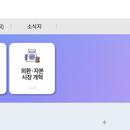
)
소식지
외환·자본
시장 개혁