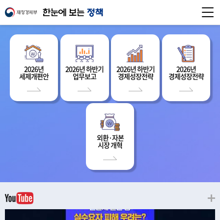
2026년
2026년 하반기
2026년 하반기
2026년
세제개편안
업무보고
경제성장전략
경제성장전략
외환·자본
시장 개혁