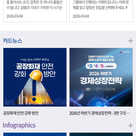
을 들어서는 순간, 입학은 또 하나의 출발선
그램에서 진행되는 이벤트입니다⭐ 아래 문
이 됩니다. 설렘과 기대가 가득한 이 시기는
제를 읽고 알맞은 정답을 선택해 주세요. ❓
단순히 학년이 올라가는 시간이 아니라, 미
문제 재정경제부는 금년들어 높은 청약률
2026-03-04
2026-03-04
래를 준비하는 첫 걸음이기도 합니다. 입학
을 보이고 있는 개인투자용 국채를 3월에는
이라는 순간을 경제의 시각으로 바라보면,
전월보다 발행규모를 100억원 확대합니다.
우리는 한 가지 중요한 개념을 떠올릴 수 있
2026년 3월에 발행 예정인 ⎾개인투자용
습니다. 바로 ‘인적자본(Human Capital)’입
국채⏌는 5년물 600억원, 10년물 900억원,
니다. 배움이 쌓이는 시간, 인적자본 학교에
20년물 300억원입니다. 그렇다면 3월 개인
서의 시간은 지식과 경험을 차곡차곡 쌓아
투자용 국채의 총 발행 예정 금액은 얼마일
가는 과정입니다. 수업을 통해 배우는 전공
까요?? 보기 ① 1,600억원 ② 1,700억원 ③
지식, 친구들과의 협업, 다양한 활동 속에서
1,800억원 ④ 2,000억원 이벤트 안내 응모
얻는 문제 해결 경험은 모두 개인의 역량으
기간: 2026년 3월 4일(수) ~ 3월 9일(월) 경
로 축적됩니다. 경제학에서는 이.......
품: 커피쿠폰 (60명) 참여.......
공장화재 안전 강화 방안
2026년 하반기 경제성장전략 - 3편 구조적 문제 대응