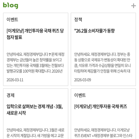
이벤트
정책
[이게모냥] 개인투자용 국채 퀴즈 당
"26.2월 소비자물가 동향
첨자 발표
안녕하세요. 재정경제부입니다 ❓ 문제 재정
안녕하세요. 재정경제부입니다. 정부는 중
경제부는 금년들어 높은 청약률을 보이고
동 상황으로 국제유가 변동성이 확대된 만
있는 개인투자용 국채를 3월에는 전월보다
큼, 석유류 가격과 수급상황을 면밀히 모니
발행규모를 100억원 확대합니다. 2026년
터링하며 체감물가 안정을 위해 신속히 대
3월에 발행 예정인 ⎾개인투자용 국채⏌는
응할 계획 2월 소비자 물가는 2.0% 상승 식
2026-03-11
2026-03-09
5년물 600억원, 10년물 900억원, 20년물
료품과 에너지를 제외하고 추세적 흐름을
300억원입니다. 그렇다면 3월 개인투자용
보여주는 근원물가는 2.3% 상승 향후 지정
국채의 총 발행 예정 금액은 얼마일까요??
학적 요인, 기상여건 등 불확실성이 있는 만
경제
이벤트
보기 ① 1,600억원 ② 1,700억원 ③ 1,800
큼, 정부는 체감물가 안정을 위해 총력을 다
억원 ④ 2,000억원 정답 : 1,800억원 참여해
할 계획입니다. 특히, 최근 중동 상황으로 국
입학으로 살펴보는 경제 개념 - 3월,
[이게모냥] 개인투자용 국채 퀴즈
주신 모든 분들 감사합니다! 당첨자분들에
제유가 변동성이 확대된 만큼, 석유류 가격･
새로운 시작
게는 지난 이벤트 블로그 게시글에 비밀댓
수급 상황을 면밀히 모니터링하고 석유류
글 혹은 인스타그램 개별 DM으로 폼링크를
가격 안정을 위해 신속히 대응할 방침입니
전달드립니다.
다.
안녕하세요. 재정경제부입니다. 3월은 새로
안녕하세요. 재정경제부입니다. 이게모냥
운 시작의 계절입니다. 새 가방을 메고 교문
퀴즈 EVENT ⭐재정경제부 블로그와 인스타