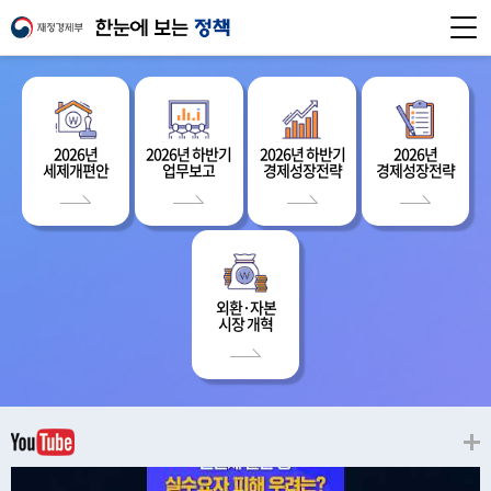
2026년
2026년 하반기
2026년 하반기
2026년
세제개편안
업무보고
경제성장전략
경제성장전략
외환·자본
시장 개혁