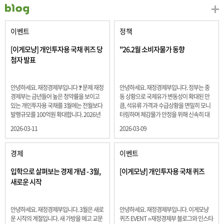
이벤트
정책
[이게모냥] 개인투자용 국채 퀴즈 당
"26.2월 소비자물가 동향
첨자 발표
안녕하세요. 재정경제부입니다 ❓ 문제 재정
안녕하세요. 재정경제부입니다. 정부는 중
경제부는 금년들어 높은 청약률을 보이고
동 상황으로 국제유가 변동성이 확대된 만
있는 개인투자용 국채를 3월에는 전월보다
큼, 석유류 가격과 수급상황을 면밀히 모니
발행규모를 100억원 확대합니다. 2026년
터링하며 체감물가 안정을 위해 신속히 대
3월에 발행 예정인 ⎾개인투자용 국채⏌는
응할 계획 2월 소비자 물가는 2.0% 상승 식
2026-03-11
2026-03-09
5년물 600억원, 10년물 900억원, 20년물
료품과 에너지를 제외하고 추세적 흐름을
300억원입니다. 그렇다면 3월 개인투자용
보여주는 근원물가는 2.3% 상승 향후 지정
국채의 총 발행 예정 금액은 얼마일까요??
학적 요인, 기상여건 등 불확실성이 있는 만
경제
이벤트
보기 ① 1,600억원 ② 1,700억원 ③ 1,800
큼, 정부는 체감물가 안정을 위해 총력을 다
억원 ④ 2,000억원 정답 : 1,800억원 참여해
할 계획입니다. 특히, 최근 중동 상황으로 국
입학으로 살펴보는 경제 개념 - 3월,
[이게모냥] 개인투자용 국채 퀴즈
주신 모든 분들 감사합니다! 당첨자분들에
제유가 변동성이 확대된 만큼, 석유류 가격･
새로운 시작
게는 지난 이벤트 블로그 게시글에 비밀댓
수급 상황을 면밀히 모니터링하고 석유류
글 혹은 인스타그램 개별 DM으로 폼링크를
가격 안정을 위해 신속히 대응할 방침입니
전달드립니다.
다.
안녕하세요. 재정경제부입니다. 3월은 새로
안녕하세요. 재정경제부입니다. 이게모냥
운 시작의 계절입니다. 새 가방을 메고 교문
퀴즈 EVENT ⭐재정경제부 블로그와 인스타