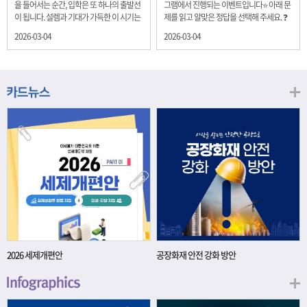
을 들어서는 순간, 입학은 또 하나의 출발선
그램에서 진행되는 이벤트입니다⭐ 아래 문
이 됩니다. 설렘과 기대가 가득한 이 시기는
제를 읽고 알맞은 정답을 선택해 주세요. ❓
단순히 학년이 올라가는 시간이 아니라, 미
문제 재정경제부는 금년들어 높은 청약률
2026-03-04
2026-03-04
래를 준비하는 첫 걸음이기도 합니다. 입학
을 보이고 있는 개인투자용 국채를 3월에는
이라는 순간을 경제의 시각으로 바라보면,
전월보다 발행규모를 100억원 확대합니다.
우리는 한 가지 중요한 개념을 떠올릴 수 있
2026년 3월에 발행 예정인 ⎾개인투자용
습니다. 바로 ‘인적자본(Human Capital)’입
국채⏌는 5년물 600억원, 10년물 900억원,
니다. 배움이 쌓이는 시간, 인적자본 학교에
20년물 300억원입니다. 그렇다면 3월 개인
서의 시간은 지식과 경험을 차곡차곡 쌓아
투자용 국채의 총 발행 예정 금액은 얼마일
가는 과정입니다. 수업을 통해 배우는 전공
까요?? 보기 ① 1,600억원 ② 1,700억원 ③
지식, 친구들과의 협업, 다양한 활동 속에서
1,800억원 ④ 2,000억원 이벤트 안내 응모
얻는 문제 해결 경험은 모두 개인의 역량으
기간: 2026년 3월 4일(수) ~ 3월 9일(월) 경
로 축적됩니다. 경제학에서는 이.......
품: 커피쿠폰 (60명) 참여.......
2026 세제개편안
공장화재 안전 강화 방안