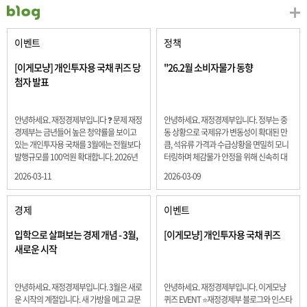
이벤트
정책
[이게모냥] 개인투자용 국채 퀴즈 당
"26.2월 소비자물가 동향
첨자 발표
안녕하세요. 재정경제부입니다 ❓ 문제 재정
안녕하세요. 재정경제부입니다. 정부는 중
경제부는 금년들어 높은 청약률을 보이고
동 상황으로 국제유가 변동성이 확대된 만
있는 개인투자용 국채를 3월에는 전월보다
큼, 석유류 가격과 수급상황을 면밀히 모니
발행규모를 100억원 확대합니다. 2026년
터링하며 체감물가 안정을 위해 신속히 대
3월에 발행 예정인 ⎾개인투자용 국채⏌는
응할 계획 2월 소비자 물가는 2.0% 상승 식
2026-03-11
2026-03-09
5년물 600억원, 10년물 900억원, 20년물
료품과 에너지를 제외하고 추세적 흐름을
300억원입니다. 그렇다면 3월 개인투자용
보여주는 근원물가는 2.3% 상승 향후 지정
국채의 총 발행 예정 금액은 얼마일까요??
학적 요인, 기상여건 등 불확실성이 있는 만
경제
이벤트
보기 ① 1,600억원 ② 1,700억원 ③ 1,800
큼, 정부는 체감물가 안정을 위해 총력을 다
억원 ④ 2,000억원 정답 : 1,800억원 참여해
할 계획입니다. 특히, 최근 중동 상황으로 국
입학으로 살펴보는 경제 개념 - 3월,
[이게모냥] 개인투자용 국채 퀴즈
주신 모든 분들 감사합니다! 당첨자분들에
제유가 변동성이 확대된 만큼, 석유류 가격･
새로운 시작
게는 지난 이벤트 블로그 게시글에 비밀댓
수급 상황을 면밀히 모니터링하고 석유류
글 혹은 인스타그램 개별 DM으로 폼링크를
가격 안정을 위해 신속히 대응할 방침입니
전달드립니다.
다.
안녕하세요. 재정경제부입니다. 3월은 새로
안녕하세요. 재정경제부입니다. 이게모냥
운 시작의 계절입니다. 새 가방을 메고 교문
퀴즈 EVENT ⭐재정경제부 블로그와 인스타