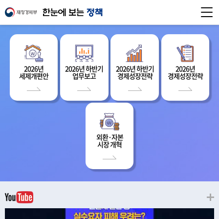
2026년
2026년 하반기
2026년 하반기
2026년
세제개편안
업무보고
경제성장전략
경제성장전략
외환·자본
시장 개혁