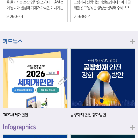
을 들어서는 순간, 입학은 또 하나의 출발선
그램에서 진행되는 이벤트입니다⭐ 아래 문
이 됩니다. 설렘과 기대가 가득한 이 시기는
제를 읽고 알맞은 정답을 선택해 주세요. ❓
단순히 학년이 올라가는 시간이 아니라, 미
문제 재정경제부는 금년들어 높은 청약률
2026-03-04
2026-03-04
래를 준비하는 첫 걸음이기도 합니다. 입학
을 보이고 있는 개인투자용 국채를 3월에는
이라는 순간을 경제의 시각으로 바라보면,
전월보다 발행규모를 100억원 확대합니다.
우리는 한 가지 중요한 개념을 떠올릴 수 있
2026년 3월에 발행 예정인 ⎾개인투자용
습니다. 바로 ‘인적자본(Human Capital)’입
국채⏌는 5년물 600억원, 10년물 900억원,
니다. 배움이 쌓이는 시간, 인적자본 학교에
20년물 300억원입니다. 그렇다면 3월 개인
서의 시간은 지식과 경험을 차곡차곡 쌓아
투자용 국채의 총 발행 예정 금액은 얼마일
가는 과정입니다. 수업을 통해 배우는 전공
까요?? 보기 ① 1,600억원 ② 1,700억원 ③
지식, 친구들과의 협업, 다양한 활동 속에서
1,800억원 ④ 2,000억원 이벤트 안내 응모
얻는 문제 해결 경험은 모두 개인의 역량으
기간: 2026년 3월 4일(수) ~ 3월 9일(월) 경
로 축적됩니다. 경제학에서는 이.......
품: 커피쿠폰 (60명) 참여.......
2026 세제개편안
공장화재 안전 강화 방안