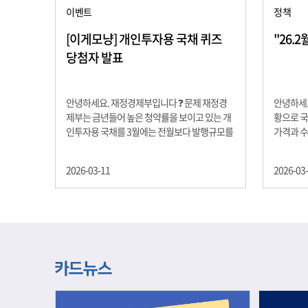
이벤트
정책
[이게모냥] 개인투자용 국채 퀴즈
"26.
당첨자 발표
안녕하세요. 재정경제부입니다 ❓ 문제 재정경
안녕하세요
제부는 금년들어 높은 청약률을 보이고 있는 개
황으로 국
인투자용 국채를 3월에는 전월보다 발행규모를
가격과 
100억원 확대합니다. 2026년 3월에 발행 예정
물가 안정
인 ⎾개인투자용 국채⏌는 5년물 600억원, 10
자 물가는
2026-03-11
2026-03
년물 900억원, 20년물 300억원입니다. 그렇다
고 추세적
면 3월 개인투자용 국채의 총 발행 예정 금액은
승 향후 
얼마일까요?? 보기 ① 1,600억원 ② 1,700억원
있는 만큼
③ 1,800억원 ④ 2,000억원 정답 : 1,800억원 참
다할 계획
여해 주신 모든 분들 감사합니다! 당첨자분들에
제유가 변
게는 지난 이벤트 블로그 게시글에 비밀댓글 혹
급 상황을
은 인스타그램 개별 DM으로 폼링크를 전달드립
정을 위해
니다.