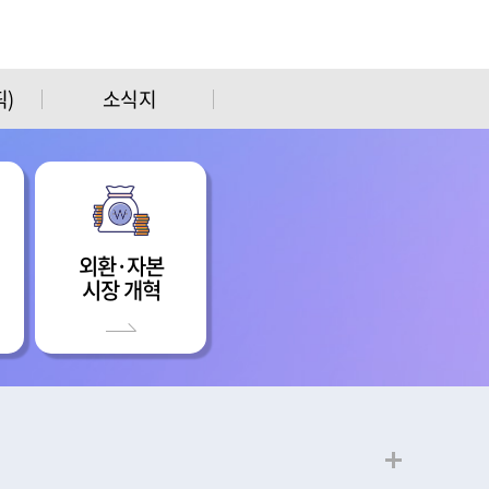
)
소식지
외환·자본
시장 개혁