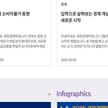
경제
2월 소비자물가 동향
입학으로 살펴보는 경제 개념 -
새로운 시작
. 재정경제부입니다. 정부는 중동 상
안녕하세요. 재정경제부입니다. 3월
제유가 변동성이 확대된 만큼, 석유류
시작의 계절입니다. 새 가방을 메고 
수급상황을 면밀히 모니터링하며 체감
서는 순간, 입학은 또 하나의 출발선이
을 위해 신속히 대응할 계획 2월 소비
설렘과 기대가 가득한 이 시기는 단순
 2.0% 상승 식료품과 에너지를 제외하
올라가는 시간이 아니라, 미래를 준비
-09
2026-03-04
 흐름을 보여주는 근원물가는 2.3% 상
음이기도 합니다. 입학이라는 순간을 
지정학적 요인, 기상여건 등 불확실성이
각으로 바라보면, 우리는 한 가지 중
, 정부는 체감물가 안정을 위해 총력을
떠올릴 수 있습니다. 바로 ‘인적자본(H
입니다. 특히, 최근 중동 상황으로 국
Capital)’입니다. 배움이 쌓이는 시간
동성이 확대된 만큼, 석유류 가격･수
학교에서의 시간은 지식과 경험을 차
 면밀히 모니터링하고 석유류 가격 안
아가는 과정입니다. 수업을 통해 배우
 신속히 대응할 방침입니다.
식, 친구들과의 협업, 다양한 활동 속
문제 해결 경험은 모두 개인의 역량으
니다. 경제학에서는 이.......