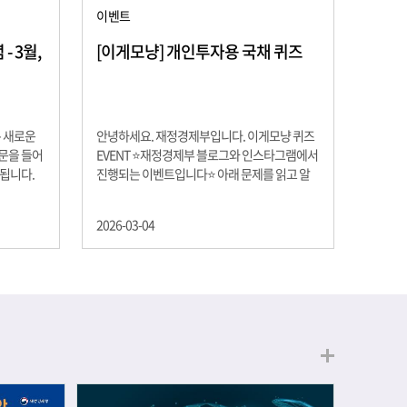
이벤트
 3월,
[이게모냥] 개인투자용 국채 퀴즈
은 새로운
안녕하세요. 재정경제부입니다. 이게모냥 퀴즈
교문을 들어
EVENT ⭐재정경제부 블로그와 인스타그램에서
 됩니다.
진행되는 이벤트입니다⭐ 아래 문제를 읽고 알
히 학년이
맞은 정답을 선택해 주세요. ❓ 문제 재정경제부
하는 첫 걸
는 금년들어 높은 청약률을 보이고 있는 개인투
2026-03-04
경제의 시
자용 국채를 3월에는 전월보다 발행규모를 100
요한 개념을
억원 확대합니다. 2026년 3월에 발행 예정인 ⎾
uman
개인투자용 국채⏌는 5년물 600억원, 10년물
, 인적자본
900억원, 20년물 300억원입니다. 그렇다면 3월
곡차곡 쌓
개인투자용 국채의 총 발행 예정 금액은 얼마일
는 전공 지
까요?? 보기 ① 1,600억원 ② 1,700억원 ③
에서 얻는
1,800억원 ④ 2,000억원 이벤트 안내 응모기간:
로 축적됩
2026년 3월 4일(수) ~ 3월 9일(월) 경품: 커피쿠
폰 (60명) 참여.......