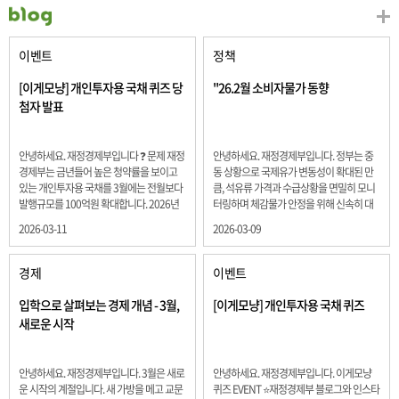
이벤트
정책
[이게모냥] 개인투자용 국채 퀴즈 당
"26.2월 소비자물가 동향
첨자 발표
안녕하세요. 재정경제부입니다 ❓ 문제 재정
안녕하세요. 재정경제부입니다. 정부는 중
경제부는 금년들어 높은 청약률을 보이고
동 상황으로 국제유가 변동성이 확대된 만
있는 개인투자용 국채를 3월에는 전월보다
큼, 석유류 가격과 수급상황을 면밀히 모니
발행규모를 100억원 확대합니다. 2026년
터링하며 체감물가 안정을 위해 신속히 대
3월에 발행 예정인 ⎾개인투자용 국채⏌는
응할 계획 2월 소비자 물가는 2.0% 상승 식
2026-03-11
2026-03-09
5년물 600억원, 10년물 900억원, 20년물
료품과 에너지를 제외하고 추세적 흐름을
300억원입니다. 그렇다면 3월 개인투자용
보여주는 근원물가는 2.3% 상승 향후 지정
국채의 총 발행 예정 금액은 얼마일까요??
학적 요인, 기상여건 등 불확실성이 있는 만
경제
이벤트
보기 ① 1,600억원 ② 1,700억원 ③ 1,800
큼, 정부는 체감물가 안정을 위해 총력을 다
억원 ④ 2,000억원 정답 : 1,800억원 참여해
할 계획입니다. 특히, 최근 중동 상황으로 국
입학으로 살펴보는 경제 개념 - 3월,
[이게모냥] 개인투자용 국채 퀴즈
주신 모든 분들 감사합니다! 당첨자분들에
제유가 변동성이 확대된 만큼, 석유류 가격･
새로운 시작
게는 지난 이벤트 블로그 게시글에 비밀댓
수급 상황을 면밀히 모니터링하고 석유류
글 혹은 인스타그램 개별 DM으로 폼링크를
가격 안정을 위해 신속히 대응할 방침입니
전달드립니다.
다.
안녕하세요. 재정경제부입니다. 3월은 새로
안녕하세요. 재정경제부입니다. 이게모냥
운 시작의 계절입니다. 새 가방을 메고 교문
퀴즈 EVENT ⭐재정경제부 블로그와 인스타