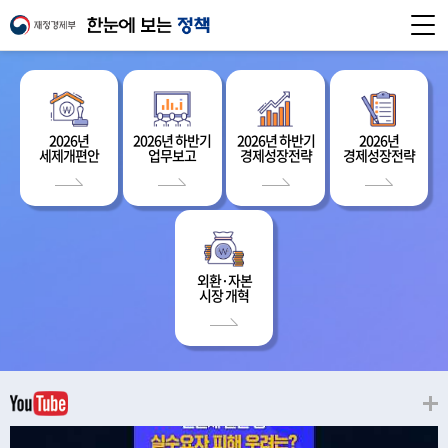
2026년
2026년 하반기
2026년 하반기
2026년
세제개편안
업무보고
경제성장전략
경제성장전략
외환·자본
시장 개혁