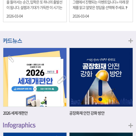
을 들어서는 순간, 입학은 또 하나의 출발선
그램에서 진행되는 이벤트입니다⭐ 아래 문
이 됩니다. 설렘과 기대가 가득한 이 시기는
제를 읽고 알맞은 정답을 선택해 주세요. ❓
단순히 학년이 올라가는 시간이 아니라, 미
문제 재정경제부는 금년들어 높은 청약률
2026-03-04
2026-03-04
래를 준비하는 첫 걸음이기도 합니다. 입학
을 보이고 있는 개인투자용 국채를 3월에는
이라는 순간을 경제의 시각으로 바라보면,
전월보다 발행규모를 100억원 확대합니다.
우리는 한 가지 중요한 개념을 떠올릴 수 있
2026년 3월에 발행 예정인 ⎾개인투자용
습니다. 바로 ‘인적자본(Human Capital)’입
국채⏌는 5년물 600억원, 10년물 900억원,
니다. 배움이 쌓이는 시간, 인적자본 학교에
20년물 300억원입니다. 그렇다면 3월 개인
서의 시간은 지식과 경험을 차곡차곡 쌓아
투자용 국채의 총 발행 예정 금액은 얼마일
가는 과정입니다. 수업을 통해 배우는 전공
까요?? 보기 ① 1,600억원 ② 1,700억원 ③
지식, 친구들과의 협업, 다양한 활동 속에서
1,800억원 ④ 2,000억원 이벤트 안내 응모
얻는 문제 해결 경험은 모두 개인의 역량으
기간: 2026년 3월 4일(수) ~ 3월 9일(월) 경
로 축적됩니다. 경제학에서는 이.......
품: 커피쿠폰 (60명) 참여.......
2026 세제개편안
공장화재 안전 강화 방안