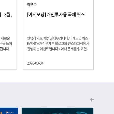
이벤트
 3월,
[이게모냥] 개인투자용 국채 퀴즈
은 새로운
안녕하세요. 재정경제부입니다. 이게모냥 퀴즈
교문을 들어
EVENT ⭐재정경제부 블로그와 인스타그램에서
 됩니다.
진행되는 이벤트입니다⭐ 아래 문제를 읽고 알
히 학년이
맞은 정답을 선택해 주세요. ❓ 문제 재정경제부
하는 첫 걸
는 금년들어 높은 청약률을 보이고 있는 개인투
2026-03-04
경제의 시
자용 국채를 3월에는 전월보다 발행규모를 100
요한 개념을
억원 확대합니다. 2026년 3월에 발행 예정인 ⎾
uman
개인투자용 국채⏌는 5년물 600억원, 10년물
, 인적자본
900억원, 20년물 300억원입니다. 그렇다면 3월
곡차곡 쌓
개인투자용 국채의 총 발행 예정 금액은 얼마일
는 전공 지
까요?? 보기 ① 1,600억원 ② 1,700억원 ③
에서 얻는
1,800억원 ④ 2,000억원 이벤트 안내 응모기간:
로 축적됩
2026년 3월 4일(수) ~ 3월 9일(월) 경품: 커피쿠
폰 (60명) 참여.......