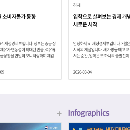
경제
2월 소비자물가 동향
입학으로 살펴보는 경제 개념 -
새로운 시작
. 재정경제부입니다. 정부는 중동 상
안녕하세요. 재정경제부입니다. 3월
제유가 변동성이 확대된 만큼, 석유류
시작의 계절입니다. 새 가방을 메고 
수급상황을 면밀히 모니터링하며 체감
서는 순간, 입학은 또 하나의 출발선이
을 위해 신속히 대응할 계획 2월 소비
설렘과 기대가 가득한 이 시기는 단순
 2.0% 상승 식료품과 에너지를 제외하
올라가는 시간이 아니라, 미래를 준비
-09
2026-03-04
 흐름을 보여주는 근원물가는 2.3% 상
음이기도 합니다. 입학이라는 순간을 
지정학적 요인, 기상여건 등 불확실성이
각으로 바라보면, 우리는 한 가지 중
, 정부는 체감물가 안정을 위해 총력을
떠올릴 수 있습니다. 바로 ‘인적자본(H
입니다. 특히, 최근 중동 상황으로 국
Capital)’입니다. 배움이 쌓이는 시간
동성이 확대된 만큼, 석유류 가격･수
학교에서의 시간은 지식과 경험을 차
 면밀히 모니터링하고 석유류 가격 안
아가는 과정입니다. 수업을 통해 배우
 신속히 대응할 방침입니다.
식, 친구들과의 협업, 다양한 활동 속
문제 해결 경험은 모두 개인의 역량으
니다. 경제학에서는 이.......