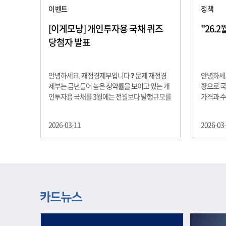
이벤트
정책
[이게모냥] 개인투자용 국채 퀴즈
"26.
당첨자 발표
안녕하세요. 재정경제부입니다 ❓ 문제 재정경
안녕하세요
제부는 금년들어 높은 청약률을 보이고 있는 개
황으로 국
인투자용 국채를 3월에는 전월보다 발행규모를
가격과 
100억원 확대합니다. 2026년 3월에 발행 예정
물가 안정
인 ⎾개인투자용 국채⏌는 5년물 600억원, 10
자 물가는
2026-03-11
2026-03
년물 900억원, 20년물 300억원입니다. 그렇다
고 추세적
면 3월 개인투자용 국채의 총 발행 예정 금액은
승 향후 
얼마일까요?? 보기 ① 1,600억원 ② 1,700억원
있는 만큼
③ 1,800억원 ④ 2,000억원 정답 : 1,800억원 참
다할 계획
여해 주신 모든 분들 감사합니다! 당첨자분들에
제유가 변
게는 지난 이벤트 블로그 게시글에 비밀댓글 혹
급 상황을
은 인스타그램 개별 DM으로 폼링크를 전달드립
정을 위해
니다.