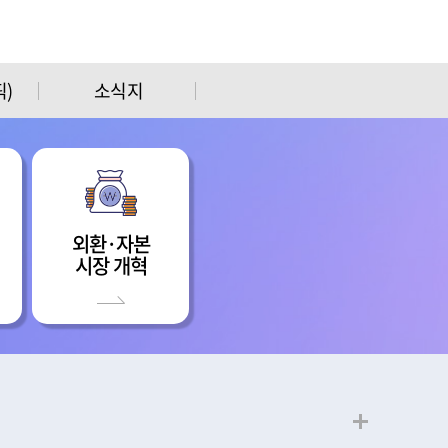
)
소식지
외환·자본
시장 개혁