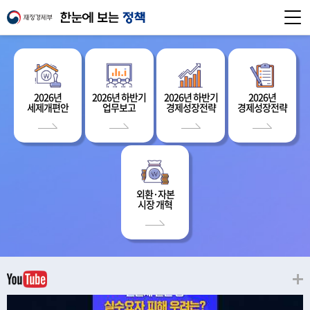
2026년
2026년 하반기
2026년 하반기
2026년
세제개편안
업무보고
경제성장전략
경제성장전략
외환·자본
시장 개혁