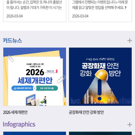
을 들어서는 순간, 입학은 또 하나의 출발선
그램에서 진행되는 이벤트입니다⭐ 아래 문
이 됩니다. 설렘과 기대가 가득한 이 시기는
제를 읽고 알맞은 정답을 선택해 주세요. ❓
단순히 학년이 올라가는 시간이 아니라, 미
문제 재정경제부는 금년들어 높은 청약률
2026-03-04
2026-03-04
래를 준비하는 첫 걸음이기도 합니다. 입학
을 보이고 있는 개인투자용 국채를 3월에는
이라는 순간을 경제의 시각으로 바라보면,
전월보다 발행규모를 100억원 확대합니다.
우리는 한 가지 중요한 개념을 떠올릴 수 있
2026년 3월에 발행 예정인 ⎾개인투자용
습니다. 바로 ‘인적자본(Human Capital)’입
국채⏌는 5년물 600억원, 10년물 900억원,
니다. 배움이 쌓이는 시간, 인적자본 학교에
20년물 300억원입니다. 그렇다면 3월 개인
서의 시간은 지식과 경험을 차곡차곡 쌓아
투자용 국채의 총 발행 예정 금액은 얼마일
가는 과정입니다. 수업을 통해 배우는 전공
까요?? 보기 ① 1,600억원 ② 1,700억원 ③
지식, 친구들과의 협업, 다양한 활동 속에서
1,800억원 ④ 2,000억원 이벤트 안내 응모
얻는 문제 해결 경험은 모두 개인의 역량으
기간: 2026년 3월 4일(수) ~ 3월 9일(월) 경
로 축적됩니다. 경제학에서는 이.......
품: 커피쿠폰 (60명) 참여.......
2026 세제개편안
공장화재 안전 강화 방안