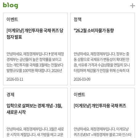
이벤트
정책
[이게모냥] 개인투자용 국채 퀴즈 당
"26.2월 소비자물가 동향
첨자 발표
안녕하세요. 재정경제부입니다 ❓ 문제 재정
안녕하세요. 재정경제부입니다. 정부는 중
경제부는 금년들어 높은 청약률을 보이고
동 상황으로 국제유가 변동성이 확대된 만
있는 개인투자용 국채를 3월에는 전월보다
큼, 석유류 가격과 수급상황을 면밀히 모니
발행규모를 100억원 확대합니다. 2026년
터링하며 체감물가 안정을 위해 신속히 대
3월에 발행 예정인 ⎾개인투자용 국채⏌는
응할 계획 2월 소비자 물가는 2.0% 상승 식
2026-03-11
2026-03-09
5년물 600억원, 10년물 900억원, 20년물
료품과 에너지를 제외하고 추세적 흐름을
300억원입니다. 그렇다면 3월 개인투자용
보여주는 근원물가는 2.3% 상승 향후 지정
국채의 총 발행 예정 금액은 얼마일까요??
학적 요인, 기상여건 등 불확실성이 있는 만
경제
이벤트
보기 ① 1,600억원 ② 1,700억원 ③ 1,800
큼, 정부는 체감물가 안정을 위해 총력을 다
억원 ④ 2,000억원 정답 : 1,800억원 참여해
할 계획입니다. 특히, 최근 중동 상황으로 국
입학으로 살펴보는 경제 개념 - 3월,
[이게모냥] 개인투자용 국채 퀴즈
주신 모든 분들 감사합니다! 당첨자분들에
제유가 변동성이 확대된 만큼, 석유류 가격･
새로운 시작
게는 지난 이벤트 블로그 게시글에 비밀댓
수급 상황을 면밀히 모니터링하고 석유류
글 혹은 인스타그램 개별 DM으로 폼링크를
가격 안정을 위해 신속히 대응할 방침입니
전달드립니다.
다.
안녕하세요. 재정경제부입니다. 3월은 새로
안녕하세요. 재정경제부입니다. 이게모냥
운 시작의 계절입니다. 새 가방을 메고 교문
퀴즈 EVENT ⭐재정경제부 블로그와 인스타