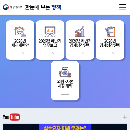
2026년
2026년 하반기
2026년 하반기
2026년
세제개편안
업무보고
경제성장전략
경제성장전략
외환·자본
시장 개혁