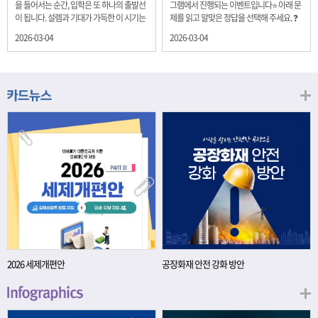
을 들어서는 순간, 입학은 또 하나의 출발선
그램에서 진행되는 이벤트입니다⭐ 아래 문
이 됩니다. 설렘과 기대가 가득한 이 시기는
제를 읽고 알맞은 정답을 선택해 주세요. ❓
단순히 학년이 올라가는 시간이 아니라, 미
문제 재정경제부는 금년들어 높은 청약률
2026-03-04
2026-03-04
래를 준비하는 첫 걸음이기도 합니다. 입학
을 보이고 있는 개인투자용 국채를 3월에는
이라는 순간을 경제의 시각으로 바라보면,
전월보다 발행규모를 100억원 확대합니다.
우리는 한 가지 중요한 개념을 떠올릴 수 있
2026년 3월에 발행 예정인 ⎾개인투자용
습니다. 바로 ‘인적자본(Human Capital)’입
국채⏌는 5년물 600억원, 10년물 900억원,
니다. 배움이 쌓이는 시간, 인적자본 학교에
20년물 300억원입니다. 그렇다면 3월 개인
서의 시간은 지식과 경험을 차곡차곡 쌓아
투자용 국채의 총 발행 예정 금액은 얼마일
가는 과정입니다. 수업을 통해 배우는 전공
까요?? 보기 ① 1,600억원 ② 1,700억원 ③
지식, 친구들과의 협업, 다양한 활동 속에서
1,800억원 ④ 2,000억원 이벤트 안내 응모
얻는 문제 해결 경험은 모두 개인의 역량으
기간: 2026년 3월 4일(수) ~ 3월 9일(월) 경
로 축적됩니다. 경제학에서는 이.......
품: 커피쿠폰 (60명) 참여.......
2026 세제개편안
공장화재 안전 강화 방안