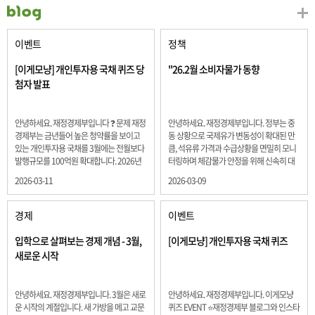
이벤트
정책
[이게모냥] 개인투자용 국채 퀴즈 당
"26.2월 소비자물가 동향
첨자 발표
안녕하세요. 재정경제부입니다 ❓ 문제 재정
안녕하세요. 재정경제부입니다. 정부는 중
경제부는 금년들어 높은 청약률을 보이고
동 상황으로 국제유가 변동성이 확대된 만
있는 개인투자용 국채를 3월에는 전월보다
큼, 석유류 가격과 수급상황을 면밀히 모니
발행규모를 100억원 확대합니다. 2026년
터링하며 체감물가 안정을 위해 신속히 대
3월에 발행 예정인 ⎾개인투자용 국채⏌는
응할 계획 2월 소비자 물가는 2.0% 상승 식
2026-03-11
2026-03-09
5년물 600억원, 10년물 900억원, 20년물
료품과 에너지를 제외하고 추세적 흐름을
300억원입니다. 그렇다면 3월 개인투자용
보여주는 근원물가는 2.3% 상승 향후 지정
국채의 총 발행 예정 금액은 얼마일까요??
학적 요인, 기상여건 등 불확실성이 있는 만
경제
이벤트
보기 ① 1,600억원 ② 1,700억원 ③ 1,800
큼, 정부는 체감물가 안정을 위해 총력을 다
억원 ④ 2,000억원 정답 : 1,800억원 참여해
할 계획입니다. 특히, 최근 중동 상황으로 국
입학으로 살펴보는 경제 개념 - 3월,
[이게모냥] 개인투자용 국채 퀴즈
주신 모든 분들 감사합니다! 당첨자분들에
제유가 변동성이 확대된 만큼, 석유류 가격･
새로운 시작
게는 지난 이벤트 블로그 게시글에 비밀댓
수급 상황을 면밀히 모니터링하고 석유류
글 혹은 인스타그램 개별 DM으로 폼링크를
가격 안정을 위해 신속히 대응할 방침입니
전달드립니다.
다.
안녕하세요. 재정경제부입니다. 3월은 새로
안녕하세요. 재정경제부입니다. 이게모냥
운 시작의 계절입니다. 새 가방을 메고 교문
퀴즈 EVENT ⭐재정경제부 블로그와 인스타