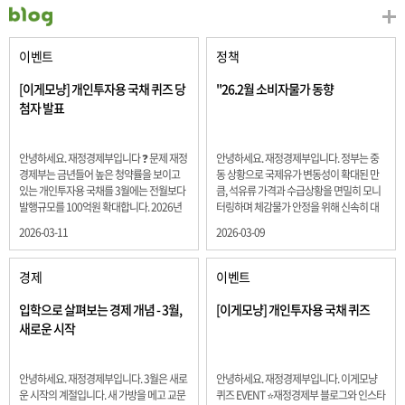
이벤트
정책
[이게모냥] 개인투자용 국채 퀴즈 당
"26.2월 소비자물가 동향
첨자 발표
안녕하세요. 재정경제부입니다 ❓ 문제 재정
안녕하세요. 재정경제부입니다. 정부는 중
경제부는 금년들어 높은 청약률을 보이고
동 상황으로 국제유가 변동성이 확대된 만
있는 개인투자용 국채를 3월에는 전월보다
큼, 석유류 가격과 수급상황을 면밀히 모니
발행규모를 100억원 확대합니다. 2026년
터링하며 체감물가 안정을 위해 신속히 대
3월에 발행 예정인 ⎾개인투자용 국채⏌는
응할 계획 2월 소비자 물가는 2.0% 상승 식
2026-03-11
2026-03-09
5년물 600억원, 10년물 900억원, 20년물
료품과 에너지를 제외하고 추세적 흐름을
300억원입니다. 그렇다면 3월 개인투자용
보여주는 근원물가는 2.3% 상승 향후 지정
국채의 총 발행 예정 금액은 얼마일까요??
학적 요인, 기상여건 등 불확실성이 있는 만
경제
이벤트
보기 ① 1,600억원 ② 1,700억원 ③ 1,800
큼, 정부는 체감물가 안정을 위해 총력을 다
억원 ④ 2,000억원 정답 : 1,800억원 참여해
할 계획입니다. 특히, 최근 중동 상황으로 국
입학으로 살펴보는 경제 개념 - 3월,
[이게모냥] 개인투자용 국채 퀴즈
주신 모든 분들 감사합니다! 당첨자분들에
제유가 변동성이 확대된 만큼, 석유류 가격･
새로운 시작
게는 지난 이벤트 블로그 게시글에 비밀댓
수급 상황을 면밀히 모니터링하고 석유류
글 혹은 인스타그램 개별 DM으로 폼링크를
가격 안정을 위해 신속히 대응할 방침입니
전달드립니다.
다.
안녕하세요. 재정경제부입니다. 3월은 새로
안녕하세요. 재정경제부입니다. 이게모냥
운 시작의 계절입니다. 새 가방을 메고 교문
퀴즈 EVENT ⭐재정경제부 블로그와 인스타