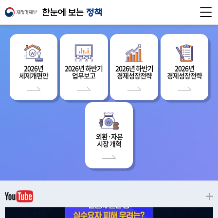
2026년
2026년 하반기
2026년 하반기
2026년
세제개편안
업무보고
경제성장전략
경제성장전략
외환·자본
시장 개혁