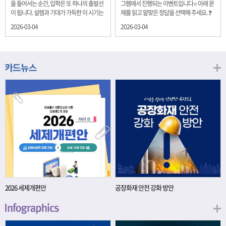
을 들어서는 순간, 입학은 또 하나의 출발선
그램에서 진행되는 이벤트입니다⭐ 아래 문
이 됩니다. 설렘과 기대가 가득한 이 시기는
제를 읽고 알맞은 정답을 선택해 주세요. ❓
단순히 학년이 올라가는 시간이 아니라, 미
문제 재정경제부는 금년들어 높은 청약률
2026-03-04
2026-03-04
래를 준비하는 첫 걸음이기도 합니다. 입학
을 보이고 있는 개인투자용 국채를 3월에는
이라는 순간을 경제의 시각으로 바라보면,
전월보다 발행규모를 100억원 확대합니다.
우리는 한 가지 중요한 개념을 떠올릴 수 있
2026년 3월에 발행 예정인 ⎾개인투자용
습니다. 바로 ‘인적자본(Human Capital)’입
국채⏌는 5년물 600억원, 10년물 900억원,
니다. 배움이 쌓이는 시간, 인적자본 학교에
20년물 300억원입니다. 그렇다면 3월 개인
서의 시간은 지식과 경험을 차곡차곡 쌓아
투자용 국채의 총 발행 예정 금액은 얼마일
가는 과정입니다. 수업을 통해 배우는 전공
까요?? 보기 ① 1,600억원 ② 1,700억원 ③
지식, 친구들과의 협업, 다양한 활동 속에서
1,800억원 ④ 2,000억원 이벤트 안내 응모
얻는 문제 해결 경험은 모두 개인의 역량으
기간: 2026년 3월 4일(수) ~ 3월 9일(월) 경
로 축적됩니다. 경제학에서는 이.......
품: 커피쿠폰 (60명) 참여.......
2026 세제개편안
공장화재 안전 강화 방안