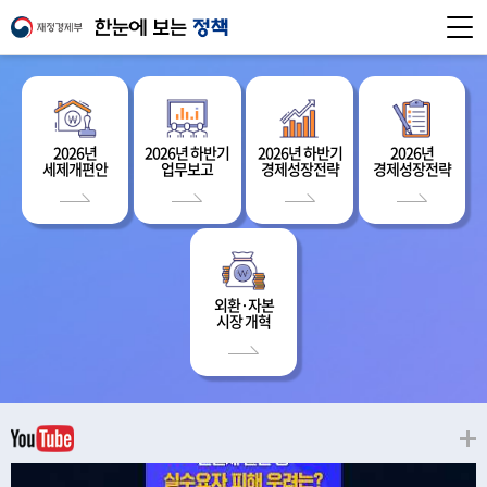
2026년
2026년 하반기
2026년 하반기
2026년
세제개편안
업무보고
경제성장전략
경제성장전략
외환·자본
시장 개혁