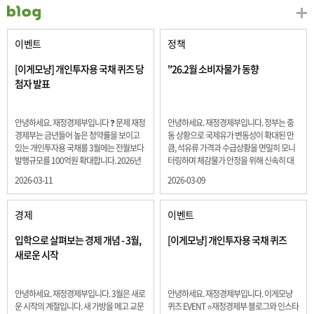
이벤트
정책
[이게모냥] 개인투자용 국채 퀴즈 당
"26.2월 소비자물가 동향
첨자 발표
안녕하세요. 재정경제부입니다 ❓ 문제 재정
안녕하세요. 재정경제부입니다. 정부는 중
경제부는 금년들어 높은 청약률을 보이고
동 상황으로 국제유가 변동성이 확대된 만
있는 개인투자용 국채를 3월에는 전월보다
큼, 석유류 가격과 수급상황을 면밀히 모니
발행규모를 100억원 확대합니다. 2026년
터링하며 체감물가 안정을 위해 신속히 대
3월에 발행 예정인 ⎾개인투자용 국채⏌는
응할 계획 2월 소비자 물가는 2.0% 상승 식
2026-03-11
2026-03-09
5년물 600억원, 10년물 900억원, 20년물
료품과 에너지를 제외하고 추세적 흐름을
300억원입니다. 그렇다면 3월 개인투자용
보여주는 근원물가는 2.3% 상승 향후 지정
국채의 총 발행 예정 금액은 얼마일까요??
학적 요인, 기상여건 등 불확실성이 있는 만
경제
이벤트
보기 ① 1,600억원 ② 1,700억원 ③ 1,800
큼, 정부는 체감물가 안정을 위해 총력을 다
억원 ④ 2,000억원 정답 : 1,800억원 참여해
할 계획입니다. 특히, 최근 중동 상황으로 국
입학으로 살펴보는 경제 개념 - 3월,
[이게모냥] 개인투자용 국채 퀴즈
주신 모든 분들 감사합니다! 당첨자분들에
제유가 변동성이 확대된 만큼, 석유류 가격･
새로운 시작
게는 지난 이벤트 블로그 게시글에 비밀댓
수급 상황을 면밀히 모니터링하고 석유류
글 혹은 인스타그램 개별 DM으로 폼링크를
가격 안정을 위해 신속히 대응할 방침입니
전달드립니다.
다.
안녕하세요. 재정경제부입니다. 3월은 새로
안녕하세요. 재정경제부입니다. 이게모냥
운 시작의 계절입니다. 새 가방을 메고 교문
퀴즈 EVENT ⭐재정경제부 블로그와 인스타