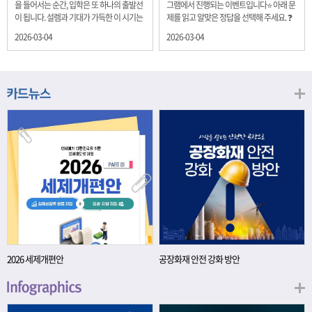
을 들어서는 순간, 입학은 또 하나의 출발선
그램에서 진행되는 이벤트입니다⭐ 아래 문
이 됩니다. 설렘과 기대가 가득한 이 시기는
제를 읽고 알맞은 정답을 선택해 주세요. ❓
단순히 학년이 올라가는 시간이 아니라, 미
문제 재정경제부는 금년들어 높은 청약률
2026-03-04
2026-03-04
래를 준비하는 첫 걸음이기도 합니다. 입학
을 보이고 있는 개인투자용 국채를 3월에는
이라는 순간을 경제의 시각으로 바라보면,
전월보다 발행규모를 100억원 확대합니다.
우리는 한 가지 중요한 개념을 떠올릴 수 있
2026년 3월에 발행 예정인 ⎾개인투자용
습니다. 바로 ‘인적자본(Human Capital)’입
국채⏌는 5년물 600억원, 10년물 900억원,
니다. 배움이 쌓이는 시간, 인적자본 학교에
20년물 300억원입니다. 그렇다면 3월 개인
서의 시간은 지식과 경험을 차곡차곡 쌓아
투자용 국채의 총 발행 예정 금액은 얼마일
가는 과정입니다. 수업을 통해 배우는 전공
까요?? 보기 ① 1,600억원 ② 1,700억원 ③
지식, 친구들과의 협업, 다양한 활동 속에서
1,800억원 ④ 2,000억원 이벤트 안내 응모
얻는 문제 해결 경험은 모두 개인의 역량으
기간: 2026년 3월 4일(수) ~ 3월 9일(월) 경
로 축적됩니다. 경제학에서는 이.......
품: 커피쿠폰 (60명) 참여.......
2026 세제개편안
공장화재 안전 강화 방안