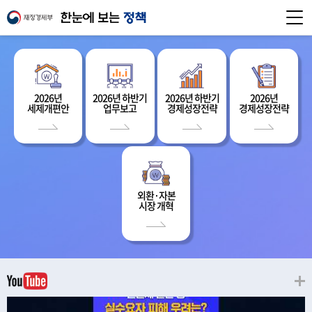
2026년
2026년 하반기
2026년 하반기
2026년
세제개편안
업무보고
경제성장전략
경제성장전략
외환·자본
시장 개혁