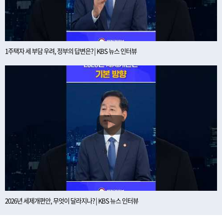
1주택자 세 부담 우려, 정부의 답변은? | KBS 뉴스 인터뷰
2026년 세제개편안, 무엇이 달라지나? | KBS 뉴스 인터뷰