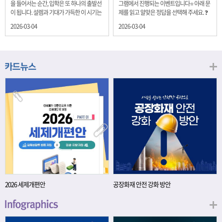
을 들어서는 순간, 입학은 또 하나의 출발선
그램에서 진행되는 이벤트입니다⭐ 아래 문
이 됩니다. 설렘과 기대가 가득한 이 시기는
제를 읽고 알맞은 정답을 선택해 주세요. ❓
단순히 학년이 올라가는 시간이 아니라, 미
문제 재정경제부는 금년들어 높은 청약률
2026-03-04
2026-03-04
래를 준비하는 첫 걸음이기도 합니다. 입학
을 보이고 있는 개인투자용 국채를 3월에는
이라는 순간을 경제의 시각으로 바라보면,
전월보다 발행규모를 100억원 확대합니다.
우리는 한 가지 중요한 개념을 떠올릴 수 있
2026년 3월에 발행 예정인 ⎾개인투자용
습니다. 바로 ‘인적자본(Human Capital)’입
국채⏌는 5년물 600억원, 10년물 900억원,
니다. 배움이 쌓이는 시간, 인적자본 학교에
20년물 300억원입니다. 그렇다면 3월 개인
서의 시간은 지식과 경험을 차곡차곡 쌓아
투자용 국채의 총 발행 예정 금액은 얼마일
가는 과정입니다. 수업을 통해 배우는 전공
까요?? 보기 ① 1,600억원 ② 1,700억원 ③
지식, 친구들과의 협업, 다양한 활동 속에서
1,800억원 ④ 2,000억원 이벤트 안내 응모
얻는 문제 해결 경험은 모두 개인의 역량으
기간: 2026년 3월 4일(수) ~ 3월 9일(월) 경
로 축적됩니다. 경제학에서는 이.......
품: 커피쿠폰 (60명) 참여.......
2026 세제개편안
공장화재 안전 강화 방안