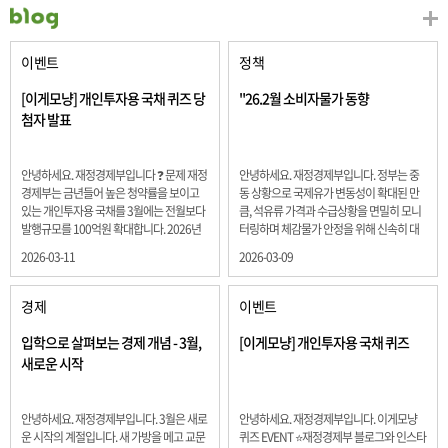
이벤트
정책
[이게모냥] 개인투자용 국채 퀴즈 당
"26.2월 소비자물가 동향
첨자 발표
안녕하세요. 재정경제부입니다 ❓ 문제 재정
안녕하세요. 재정경제부입니다. 정부는 중
경제부는 금년들어 높은 청약률을 보이고
동 상황으로 국제유가 변동성이 확대된 만
있는 개인투자용 국채를 3월에는 전월보다
큼, 석유류 가격과 수급상황을 면밀히 모니
발행규모를 100억원 확대합니다. 2026년
터링하며 체감물가 안정을 위해 신속히 대
3월에 발행 예정인 ⎾개인투자용 국채⏌는
응할 계획 2월 소비자 물가는 2.0% 상승 식
2026-03-11
2026-03-09
5년물 600억원, 10년물 900억원, 20년물
료품과 에너지를 제외하고 추세적 흐름을
300억원입니다. 그렇다면 3월 개인투자용
보여주는 근원물가는 2.3% 상승 향후 지정
국채의 총 발행 예정 금액은 얼마일까요??
학적 요인, 기상여건 등 불확실성이 있는 만
경제
이벤트
보기 ① 1,600억원 ② 1,700억원 ③ 1,800
큼, 정부는 체감물가 안정을 위해 총력을 다
억원 ④ 2,000억원 정답 : 1,800억원 참여해
할 계획입니다. 특히, 최근 중동 상황으로 국
입학으로 살펴보는 경제 개념 - 3월,
[이게모냥] 개인투자용 국채 퀴즈
주신 모든 분들 감사합니다! 당첨자분들에
제유가 변동성이 확대된 만큼, 석유류 가격･
새로운 시작
게는 지난 이벤트 블로그 게시글에 비밀댓
수급 상황을 면밀히 모니터링하고 석유류
글 혹은 인스타그램 개별 DM으로 폼링크를
가격 안정을 위해 신속히 대응할 방침입니
전달드립니다.
다.
안녕하세요. 재정경제부입니다. 3월은 새로
안녕하세요. 재정경제부입니다. 이게모냥
운 시작의 계절입니다. 새 가방을 메고 교문
퀴즈 EVENT ⭐재정경제부 블로그와 인스타