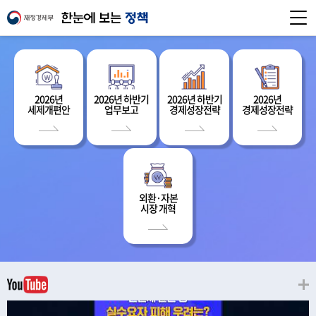
2026년
2026년 하반기
2026년 하반기
2026년
세제개편안
업무보고
경제성장전략
경제성장전략
외환·자본
시장 개혁