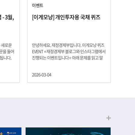
이벤트
 3월,
[이게모냥] 개인투자용 국채 퀴즈
은 새로운
안녕하세요. 재정경제부입니다. 이게모냥 퀴즈
교문을 들어
EVENT ⭐재정경제부 블로그와 인스타그램에서
 됩니다.
진행되는 이벤트입니다⭐ 아래 문제를 읽고 알
히 학년이
맞은 정답을 선택해 주세요. ❓ 문제 재정경제부
하는 첫 걸
는 금년들어 높은 청약률을 보이고 있는 개인투
2026-03-04
경제의 시
자용 국채를 3월에는 전월보다 발행규모를 100
요한 개념을
억원 확대합니다. 2026년 3월에 발행 예정인 ⎾
uman
개인투자용 국채⏌는 5년물 600억원, 10년물
, 인적자본
900억원, 20년물 300억원입니다. 그렇다면 3월
곡차곡 쌓
개인투자용 국채의 총 발행 예정 금액은 얼마일
는 전공 지
까요?? 보기 ① 1,600억원 ② 1,700억원 ③
에서 얻는
1,800억원 ④ 2,000억원 이벤트 안내 응모기간:
로 축적됩
2026년 3월 4일(수) ~ 3월 9일(월) 경품: 커피쿠
폰 (60명) 참여.......