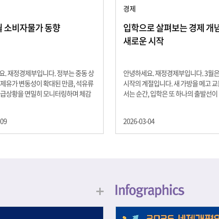
경제
2월 소비자물가 동향
입학으로 살펴보는 경제 개념 -
새로운 시작
. 재정경제부입니다. 정부는 중동 상
안녕하세요. 재정경제부입니다. 3월
제유가 변동성이 확대된 만큼, 석유류
시작의 계절입니다. 새 가방을 메고 
수급상황을 면밀히 모니터링하며 체감
서는 순간, 입학은 또 하나의 출발선이
을 위해 신속히 대응할 계획 2월 소비
설렘과 기대가 가득한 이 시기는 단순
 2.0% 상승 식료품과 에너지를 제외하
올라가는 시간이 아니라, 미래를 준비
-09
2026-03-04
 흐름을 보여주는 근원물가는 2.3% 상
음이기도 합니다. 입학이라는 순간을 
지정학적 요인, 기상여건 등 불확실성이
각으로 바라보면, 우리는 한 가지 중
, 정부는 체감물가 안정을 위해 총력을
떠올릴 수 있습니다. 바로 ‘인적자본(H
입니다. 특히, 최근 중동 상황으로 국
Capital)’입니다. 배움이 쌓이는 시간
동성이 확대된 만큼, 석유류 가격･수
학교에서의 시간은 지식과 경험을 차
 면밀히 모니터링하고 석유류 가격 안
아가는 과정입니다. 수업을 통해 배우
 신속히 대응할 방침입니다.
식, 친구들과의 협업, 다양한 활동 속
문제 해결 경험은 모두 개인의 역량으
니다. 경제학에서는 이.......