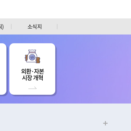
)
소식지
외환·자본
시장 개혁