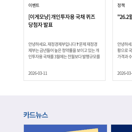
이벤트
정책
[이게모냥] 개인투자용 국채 퀴즈
"26.
당첨자 발표
안녕하세요. 재정경제부입니다 ❓ 문제 재정경
안녕하세요
제부는 금년들어 높은 청약률을 보이고 있는 개
황으로 국
인투자용 국채를 3월에는 전월보다 발행규모를
가격과 
100억원 확대합니다. 2026년 3월에 발행 예정
물가 안정
인 ⎾개인투자용 국채⏌는 5년물 600억원, 10
자 물가는
2026-03-11
2026-03
년물 900억원, 20년물 300억원입니다. 그렇다
고 추세적
면 3월 개인투자용 국채의 총 발행 예정 금액은
승 향후 
얼마일까요?? 보기 ① 1,600억원 ② 1,700억원
있는 만큼
③ 1,800억원 ④ 2,000억원 정답 : 1,800억원 참
다할 계획
여해 주신 모든 분들 감사합니다! 당첨자분들에
제유가 변
게는 지난 이벤트 블로그 게시글에 비밀댓글 혹
급 상황을
은 인스타그램 개별 DM으로 폼링크를 전달드립
정을 위해
니다.