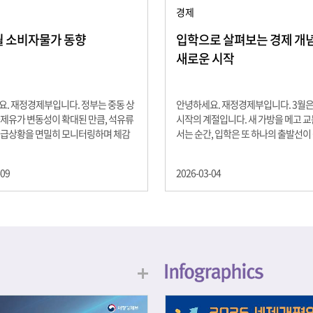
경제
2월 소비자물가 동향
입학으로 살펴보는 경제 개념 -
새로운 시작
. 재정경제부입니다. 정부는 중동 상
안녕하세요. 재정경제부입니다. 3월
제유가 변동성이 확대된 만큼, 석유류
시작의 계절입니다. 새 가방을 메고 
수급상황을 면밀히 모니터링하며 체감
서는 순간, 입학은 또 하나의 출발선이
을 위해 신속히 대응할 계획 2월 소비
설렘과 기대가 가득한 이 시기는 단순
 2.0% 상승 식료품과 에너지를 제외하
올라가는 시간이 아니라, 미래를 준비
-09
2026-03-04
 흐름을 보여주는 근원물가는 2.3% 상
음이기도 합니다. 입학이라는 순간을 
지정학적 요인, 기상여건 등 불확실성이
각으로 바라보면, 우리는 한 가지 중
, 정부는 체감물가 안정을 위해 총력을
떠올릴 수 있습니다. 바로 ‘인적자본(H
입니다. 특히, 최근 중동 상황으로 국
Capital)’입니다. 배움이 쌓이는 시간
동성이 확대된 만큼, 석유류 가격･수
학교에서의 시간은 지식과 경험을 차
 면밀히 모니터링하고 석유류 가격 안
아가는 과정입니다. 수업을 통해 배우
 신속히 대응할 방침입니다.
식, 친구들과의 협업, 다양한 활동 속
문제 해결 경험은 모두 개인의 역량으
니다. 경제학에서는 이.......