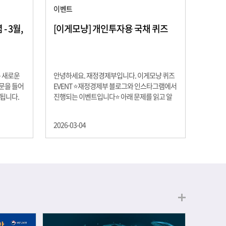
이벤트
 3월,
[이게모냥] 개인투자용 국채 퀴즈
은 새로운
안녕하세요. 재정경제부입니다. 이게모냥 퀴즈
교문을 들어
EVENT ⭐재정경제부 블로그와 인스타그램에서
 됩니다.
진행되는 이벤트입니다⭐ 아래 문제를 읽고 알
히 학년이
맞은 정답을 선택해 주세요. ❓ 문제 재정경제부
하는 첫 걸
는 금년들어 높은 청약률을 보이고 있는 개인투
2026-03-04
경제의 시
자용 국채를 3월에는 전월보다 발행규모를 100
요한 개념을
억원 확대합니다. 2026년 3월에 발행 예정인 ⎾
uman
개인투자용 국채⏌는 5년물 600억원, 10년물
, 인적자본
900억원, 20년물 300억원입니다. 그렇다면 3월
곡차곡 쌓
개인투자용 국채의 총 발행 예정 금액은 얼마일
는 전공 지
까요?? 보기 ① 1,600억원 ② 1,700억원 ③
에서 얻는
1,800억원 ④ 2,000억원 이벤트 안내 응모기간:
로 축적됩
2026년 3월 4일(수) ~ 3월 9일(월) 경품: 커피쿠
폰 (60명) 참여.......