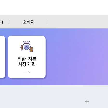
)
소식지
외환·자본
시장 개혁