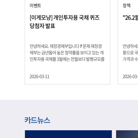
이벤트
정책
[이게모냥] 개인투자용 국채 퀴즈
"26.
당첨자 발표
안녕하세요. 재정경제부입니다 ❓ 문제 재정경
안녕하세요
제부는 금년들어 높은 청약률을 보이고 있는 개
황으로 국
인투자용 국채를 3월에는 전월보다 발행규모를
가격과 
100억원 확대합니다. 2026년 3월에 발행 예정
물가 안정
인 ⎾개인투자용 국채⏌는 5년물 600억원, 10
자 물가는
2026-03-11
2026-03
년물 900억원, 20년물 300억원입니다. 그렇다
고 추세적
면 3월 개인투자용 국채의 총 발행 예정 금액은
승 향후 
얼마일까요?? 보기 ① 1,600억원 ② 1,700억원
있는 만큼
③ 1,800억원 ④ 2,000억원 정답 : 1,800억원 참
다할 계획
여해 주신 모든 분들 감사합니다! 당첨자분들에
제유가 변
게는 지난 이벤트 블로그 게시글에 비밀댓글 혹
급 상황을
은 인스타그램 개별 DM으로 폼링크를 전달드립
정을 위해
니다.