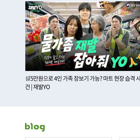
🛒5만원으로 4인 가족 장보기 가능? 마트 현장 습격 
건 | 재발YO