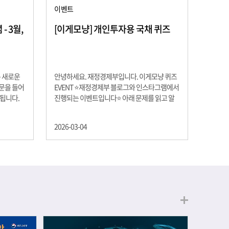
이벤트
 3월,
[이게모냥] 개인투자용 국채 퀴즈
은 새로운
안녕하세요. 재정경제부입니다. 이게모냥 퀴즈
교문을 들어
EVENT ⭐재정경제부 블로그와 인스타그램에서
 됩니다.
진행되는 이벤트입니다⭐ 아래 문제를 읽고 알
히 학년이
맞은 정답을 선택해 주세요. ❓ 문제 재정경제부
하는 첫 걸
는 금년들어 높은 청약률을 보이고 있는 개인투
2026-03-04
경제의 시
자용 국채를 3월에는 전월보다 발행규모를 100
요한 개념을
억원 확대합니다. 2026년 3월에 발행 예정인 ⎾
uman
개인투자용 국채⏌는 5년물 600억원, 10년물
, 인적자본
900억원, 20년물 300억원입니다. 그렇다면 3월
곡차곡 쌓
개인투자용 국채의 총 발행 예정 금액은 얼마일
는 전공 지
까요?? 보기 ① 1,600억원 ② 1,700억원 ③
에서 얻는
1,800억원 ④ 2,000억원 이벤트 안내 응모기간:
로 축적됩
2026년 3월 4일(수) ~ 3월 9일(월) 경품: 커피쿠
폰 (60명) 참여.......