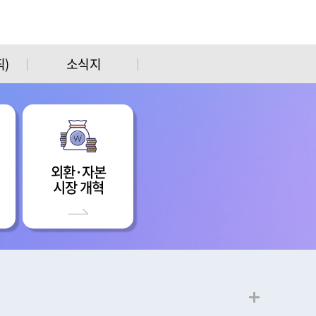
)
소식지
외환·자본
시장 개혁