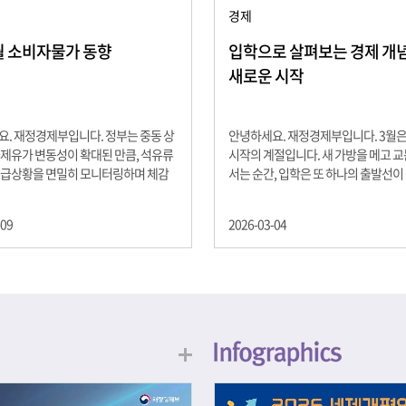
경제
2월 소비자물가 동향
입학으로 살펴보는 경제 개념 -
새로운 시작
. 재정경제부입니다. 정부는 중동 상
안녕하세요. 재정경제부입니다. 3월
제유가 변동성이 확대된 만큼, 석유류
시작의 계절입니다. 새 가방을 메고 
수급상황을 면밀히 모니터링하며 체감
서는 순간, 입학은 또 하나의 출발선이
을 위해 신속히 대응할 계획 2월 소비
설렘과 기대가 가득한 이 시기는 단순
 2.0% 상승 식료품과 에너지를 제외하
올라가는 시간이 아니라, 미래를 준비
-09
2026-03-04
 흐름을 보여주는 근원물가는 2.3% 상
음이기도 합니다. 입학이라는 순간을 
지정학적 요인, 기상여건 등 불확실성이
각으로 바라보면, 우리는 한 가지 중
, 정부는 체감물가 안정을 위해 총력을
떠올릴 수 있습니다. 바로 ‘인적자본(H
입니다. 특히, 최근 중동 상황으로 국
Capital)’입니다. 배움이 쌓이는 시간
동성이 확대된 만큼, 석유류 가격･수
학교에서의 시간은 지식과 경험을 차
 면밀히 모니터링하고 석유류 가격 안
아가는 과정입니다. 수업을 통해 배우
 신속히 대응할 방침입니다.
식, 친구들과의 협업, 다양한 활동 속
문제 해결 경험은 모두 개인의 역량으
니다. 경제학에서는 이.......