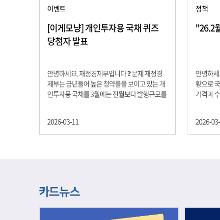
이벤트
정책
[이게모냥] 개인투자용 국채 퀴즈
"26.
당첨자 발표
안녕하세요. 재정경제부입니다 ❓ 문제 재정경
안녕하세요
제부는 금년들어 높은 청약률을 보이고 있는 개
황으로 국
인투자용 국채를 3월에는 전월보다 발행규모를
가격과 
100억원 확대합니다. 2026년 3월에 발행 예정
물가 안정
인 ⎾개인투자용 국채⏌는 5년물 600억원, 10
자 물가는
2026-03-11
2026-03
년물 900억원, 20년물 300억원입니다. 그렇다
고 추세적
면 3월 개인투자용 국채의 총 발행 예정 금액은
승 향후 
얼마일까요?? 보기 ① 1,600억원 ② 1,700억원
있는 만큼
③ 1,800억원 ④ 2,000억원 정답 : 1,800억원 참
다할 계획
여해 주신 모든 분들 감사합니다! 당첨자분들에
제유가 변
게는 지난 이벤트 블로그 게시글에 비밀댓글 혹
급 상황을
은 인스타그램 개별 DM으로 폼링크를 전달드립
정을 위해
니다.