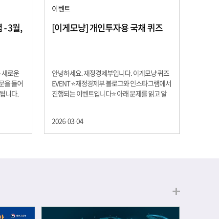
이벤트
 3월,
[이게모냥] 개인투자용 국채 퀴즈
은 새로운
안녕하세요. 재정경제부입니다. 이게모냥 퀴즈
교문을 들어
EVENT ⭐재정경제부 블로그와 인스타그램에서
 됩니다.
진행되는 이벤트입니다⭐ 아래 문제를 읽고 알
히 학년이
맞은 정답을 선택해 주세요. ❓ 문제 재정경제부
하는 첫 걸
는 금년들어 높은 청약률을 보이고 있는 개인투
2026-03-04
경제의 시
자용 국채를 3월에는 전월보다 발행규모를 100
요한 개념을
억원 확대합니다. 2026년 3월에 발행 예정인 ⎾
uman
개인투자용 국채⏌는 5년물 600억원, 10년물
, 인적자본
900억원, 20년물 300억원입니다. 그렇다면 3월
곡차곡 쌓
개인투자용 국채의 총 발행 예정 금액은 얼마일
는 전공 지
까요?? 보기 ① 1,600억원 ② 1,700억원 ③
에서 얻는
1,800억원 ④ 2,000억원 이벤트 안내 응모기간:
로 축적됩
2026년 3월 4일(수) ~ 3월 9일(월) 경품: 커피쿠
폰 (60명) 참여.......