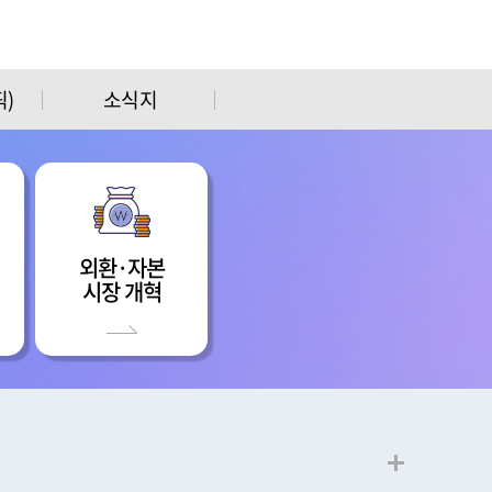
)
소식지
외환·자본
시장 개혁