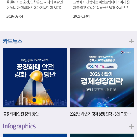
을 들어서는 순간, 입학은 또 하나의 출발선
그램에서 진행되는 이벤트입니다⭐ 아래 문
이 됩니다. 설렘과 기대가 가득한 이 시기는
제를 읽고 알맞은 정답을 선택해 주세요. ❓
단순히 학년이 올라가는 시간이 아니라, 미
문제 재정경제부는 금년들어 높은 청약률
2026-03-04
2026-03-04
래를 준비하는 첫 걸음이기도 합니다. 입학
을 보이고 있는 개인투자용 국채를 3월에는
이라는 순간을 경제의 시각으로 바라보면,
전월보다 발행규모를 100억원 확대합니다.
우리는 한 가지 중요한 개념을 떠올릴 수 있
2026년 3월에 발행 예정인 ⎾개인투자용
습니다. 바로 ‘인적자본(Human Capital)’입
국채⏌는 5년물 600억원, 10년물 900억원,
니다. 배움이 쌓이는 시간, 인적자본 학교에
20년물 300억원입니다. 그렇다면 3월 개인
서의 시간은 지식과 경험을 차곡차곡 쌓아
투자용 국채의 총 발행 예정 금액은 얼마일
가는 과정입니다. 수업을 통해 배우는 전공
까요?? 보기 ① 1,600억원 ② 1,700억원 ③
지식, 친구들과의 협업, 다양한 활동 속에서
1,800억원 ④ 2,000억원 이벤트 안내 응모
얻는 문제 해결 경험은 모두 개인의 역량으
기간: 2026년 3월 4일(수) ~ 3월 9일(월) 경
로 축적됩니다. 경제학에서는 이.......
품: 커피쿠폰 (60명) 참여.......
공장화재 안전 강화 방안
2026년 하반기 경제성장전략 - 3편 구조적 문제 대응