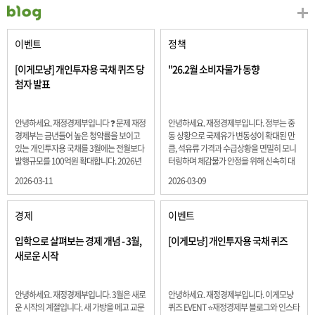
이벤트
정책
[이게모냥] 개인투자용 국채 퀴즈 당
"26.2월 소비자물가 동향
첨자 발표
안녕하세요. 재정경제부입니다 ❓ 문제 재정
안녕하세요. 재정경제부입니다. 정부는 중
경제부는 금년들어 높은 청약률을 보이고
동 상황으로 국제유가 변동성이 확대된 만
있는 개인투자용 국채를 3월에는 전월보다
큼, 석유류 가격과 수급상황을 면밀히 모니
발행규모를 100억원 확대합니다. 2026년
터링하며 체감물가 안정을 위해 신속히 대
3월에 발행 예정인 ⎾개인투자용 국채⏌는
응할 계획 2월 소비자 물가는 2.0% 상승 식
2026-03-11
2026-03-09
5년물 600억원, 10년물 900억원, 20년물
료품과 에너지를 제외하고 추세적 흐름을
300억원입니다. 그렇다면 3월 개인투자용
보여주는 근원물가는 2.3% 상승 향후 지정
국채의 총 발행 예정 금액은 얼마일까요??
학적 요인, 기상여건 등 불확실성이 있는 만
경제
이벤트
보기 ① 1,600억원 ② 1,700억원 ③ 1,800
큼, 정부는 체감물가 안정을 위해 총력을 다
억원 ④ 2,000억원 정답 : 1,800억원 참여해
할 계획입니다. 특히, 최근 중동 상황으로 국
입학으로 살펴보는 경제 개념 - 3월,
[이게모냥] 개인투자용 국채 퀴즈
주신 모든 분들 감사합니다! 당첨자분들에
제유가 변동성이 확대된 만큼, 석유류 가격･
새로운 시작
게는 지난 이벤트 블로그 게시글에 비밀댓
수급 상황을 면밀히 모니터링하고 석유류
글 혹은 인스타그램 개별 DM으로 폼링크를
가격 안정을 위해 신속히 대응할 방침입니
전달드립니다.
다.
안녕하세요. 재정경제부입니다. 3월은 새로
안녕하세요. 재정경제부입니다. 이게모냥
운 시작의 계절입니다. 새 가방을 메고 교문
퀴즈 EVENT ⭐재정경제부 블로그와 인스타