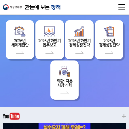
2026년
2026년 하반기
2026년 하반기
2026년
세제개편안
업무보고
경제성장전략
경제성장전략
외환·자본
시장 개혁